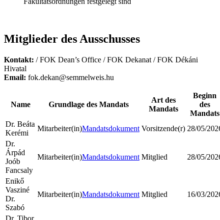
Fakultätsordnungen festgelegt sind
Mitglieder des Ausschusses
Kontakt:
/ FOK Dean’s Office / FOK Dekanat / FOK Dékáni
Hivatal
Email:
fok.dekan@semmelweis.hu
Beginn
Art des
Name
Grundlage des Mandats
des
Mandats
Mandats
Dr. Beáta
Mitarbeiter(in)
Mandatsdokument
Vorsitzende(r)
28/05/202
Kerémi
Dr.
Árpád
Mitarbeiter(in)
Mandatsdokument
Mitglied
28/05/202
Joób
Fancsaly
Enikő
Vasziné
Mitarbeiter(in)
Mandatsdokument
Mitglied
16/03/202
Dr.
Szabó
Dr. Tibor