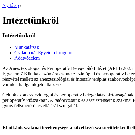
Nyitólap
/
Intézetünkről
Intézetünkről
Munkatársak
Családbarát Egyetem Program
Adatvédelem
Az Aneszteziológiai és Perioperatív Betegellátó Intézet (APBI) 2023.
Egyetem 7 Klinikája számára az aneszteziológiai és perioperatív beteg
részvétel mellett az aneszteziológiai és intenzív terápiás szakorvoské
várjuk a hallgatók jelentkezését.
Célunk az aneszteziológiai és perioperatív betegellátás biztonságának
perioperatív időszakban. Altatóorvosaink és asszisztenseink szakmai
gyors felismerését és ellátását szolgálják.
Klinikánk szakmai tevékenysége a következő szakterületeket öleli