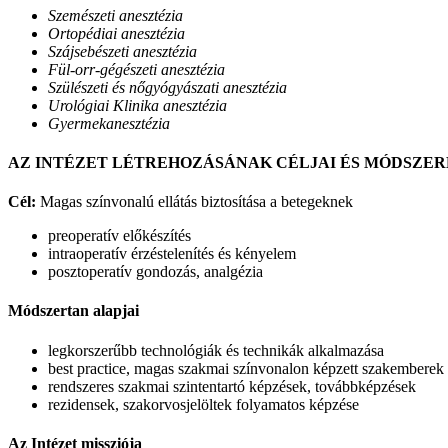
Szemészeti anesztézia
Ortopédiai anesztézia
Szájsebészeti anesztézia
Fül-orr-gégészeti anesztézia
Szülészeti és nőgyógyászati anesztézia
Urológiai Klinika anesztézia
Gyermekanesztézia
AZ INTÉZET LÉTREHOZÁSÁNAK CÉLJAI ÉS MÓDSZER
Cél:
Magas színvonalú ellátás biztosítása a betegeknek
preoperatív előkészítés
intraoperatív érzéstelenítés és kényelem
posztoperatív gondozás, analgézia
Módszertan alapjai
legkorszerűbb technológiák és technikák alkalmazása
best practice, magas szakmai színvonalon képzett szakemberek
rendszeres szakmai szintentartó képzések, továbbképzések
rezidensek, szakorvosjelöltek folyamatos képzése
Az Intézet missziója