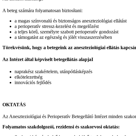
A beteg számára folyamatosan biztosítani:
a magas színvonalú és biztonságos aneszteziológiai ellátást
a perioperatív stressz-kezelést és megelőzést
a teljes körű, személyre szabott perioperatív gondozást
a támogatást az egészség és jólét visszaszerzésében
Törekvésünk, hogy a betegeink az aneszteziológiai ellátás kapcs
Az Intézet által képviselt betegellátás alapjaI
naprakész szakértelem, utánpótlásképzés
elkötelezettség
innovációs fejlődés
OKTATÁS
Az Aneszteziológiai és Perioperatív Betegellátó Intézet minden szakorv
Folyamatos szakdolgozói, rezidensi és szakorvosi oktatás: