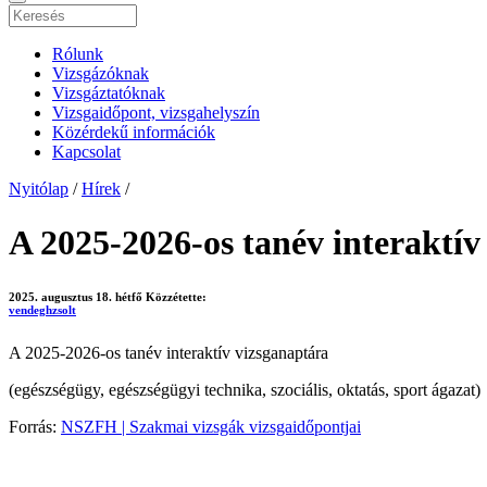
Rólunk
Vizsgázóknak
Vizsgáztatóknak
Vizsgaidőpont, vizsgahelyszín
Közérdekű információk
Kapcsolat
Nyitólap
/
Hírek
/
A 2025-2026-os tanév interaktív
2025. augusztus 18. hétfő
Közzétette:
vendeghzsolt
A 2025-2026-os tanév interaktív vizsganaptára
(egészségügy, egészségügyi technika, szociális, oktatás, sport ágazat)
Forrás:
NSZFH | Szakmai vizsgák vizsgaidőpontjai