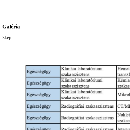
Galéria
3
kép