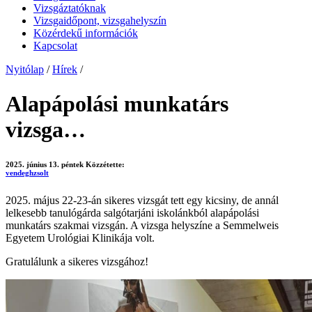
Vizsgáztatóknak
Vizsgaidőpont, vizsgahelyszín
Közérdekű információk
Kapcsolat
Nyitólap
/
Hírek
/
Alapápolási munkatárs
vizsga…
2025. június 13. péntek
Közzétette:
vendeghzsolt
2025. május 22-23-án sikeres vizsgát tett egy kicsiny, de annál
lelkesebb tanulógárda salgótarjáni iskolánkból alapápolási
munkatárs szakmai vizsgán. A vizsga helyszíne a Semmelweis
Egyetem Urológiai Klinikája volt.
Gratulálunk a sikeres vizsgához!