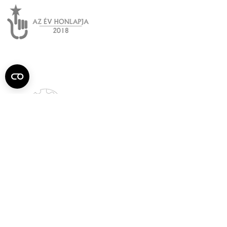
Semmelweis
Egyetem újság
július
Aktuális szám megtekintése (PDF)
Korábbi számok megtekintése