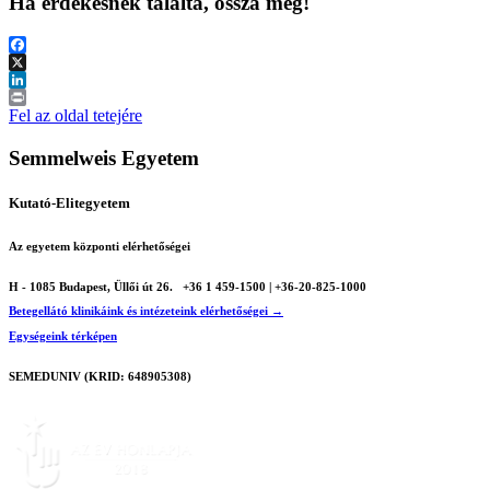
Ha érdekesnek találta, ossza meg!
Facebook
X
LinkedIn
Print
Fel az oldal tetejére
Semmelweis Egyetem
Kutató-Elitegyetem
Az egyetem központi elérhetőségei
H - 1085 Budapest, Üllői út 26.
+36 1 459-1500 | +36-20-825-1000
Betegellátó klinikáink és intézeteink elérhetőségei →
Egységeink térképen
SEMEDUNIV (KRID: 648905308)