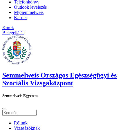
Telefonkönyv
Outlook levelezés
MySemmelweis
Karrier
Karok
Betegellátás
Semmelweis Országos Egészségügyi és
Szociális Vizsgaközpont
Semmelweis Egyetem
Rólunk
Vizsgázóknak