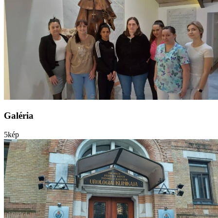
Galéria
5
kép