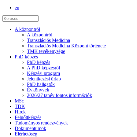
en
A központról
A központról
Transzlációs Medicina
Transzlációs Medicina Központ története
TMK tevékenysége
PhD képzés
PhD képzés
A PhD képzésről
Képzési program
Jelentkezési űrlap
PhD hallgatók
Évkönyvek
2026/27 tanév fontos információk
MSc
TDK
Hírek
Felnőttképzés
Tudományos rendezvények
Dokumentumok
Elérhetőség