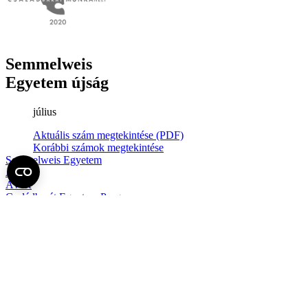
Semmelweis
Egyetem újság
július
Aktuális szám megtekintése (PDF)
Korábbi számok megtekintése
Semmelweis Egyetem
Alumni
AVIR
Családbarát Egyetem Program
Deutschsprachiges Studium
E-learning (Moodle)
E-tárhely
English Language Program
Esélyegyenlőség és Etikai Kódex
Eseménynaptár
HÖK
Karrier