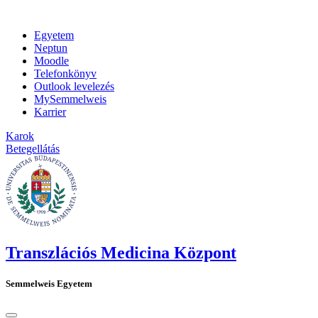
Egyetem
Neptun
Moodle
Telefonkönyv
Outlook levelezés
MySemmelweis
Karrier
Karok
Betegellátás
Transzlációs Medicina Központ
Semmelweis Egyetem