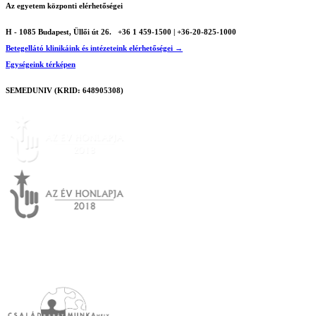
Az egyetem központi elérhetőségei
H - 1085 Budapest, Üllői út 26.
+36 1 459-1500 | +36-20-825-1000
Betegellátó klinikáink és intézeteink elérhetőségei →
Egységeink térképen
SEMEDUNIV (KRID: 648905308)