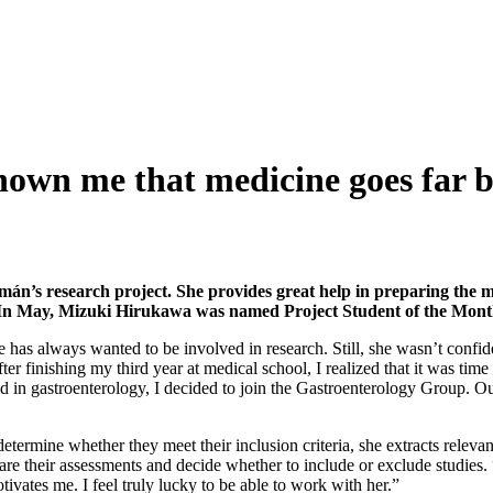
shown me that medicine goes far 
án’s research project. She provides great help in preparing the met
. In May, Mizuki Hirukawa was named Project Student of the Month
has always wanted to be involved in research. Still, she wasn’t confide
inishing my third year at medical school, I realized that it was time t
ed in gastroenterology, I decided to join the Gastroenterology Group. O
determine whether they meet their inclusion criteria, she extracts releva
re their assessments and decide whether to include or exclude studies
ivates me. I feel truly lucky to be able to work with her.”