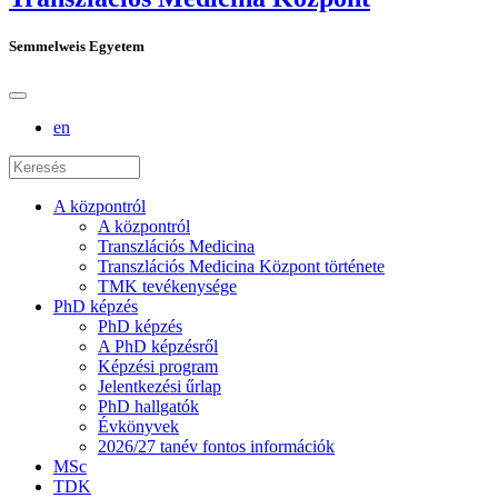
Semmelweis Egyetem
en
A központról
A központról
Transzlációs Medicina
Transzlációs Medicina Központ története
TMK tevékenysége
PhD képzés
PhD képzés
A PhD képzésről
Képzési program
Jelentkezési űrlap
PhD hallgatók
Évkönyvek
2026/27 tanév fontos információk
MSc
TDK