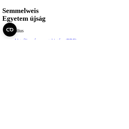
Semmelweis
Egyetem újság
július
Aktuális szám megtekintése (PDF)
Korábbi számok megtekintése
Semmelweis Egyetem
Alumni
AVIR
Családbarát Egyetem Program
Deutschsprachiges Studium
E-learning (Moodle)
E-tárhely
English Language Program
Esélyegyenlőség és Etikai Kódex
Eseménynaptár
HÖK
Karrier
Kedvezmények
Könyvtár
Körlevelek, utasítások
Közbeszerzések