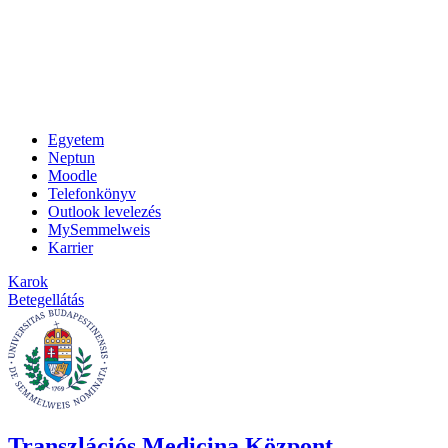
Egyetem
Neptun
Moodle
Telefonkönyv
Outlook levelezés
MySemmelweis
Karrier
Karok
Betegellátás
Transzlációs Medicina Központ