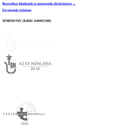
Betegellátó klinikáink és intézeteink elérhetőségei →
Egységeink térképen
SEMEDUNIV (KRID: 648905308)