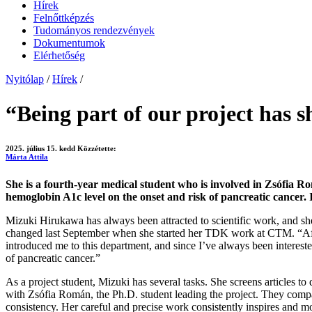
Hírek
Felnőttképzés
Tudományos rendezvények
Dokumentumok
Elérhetőség
Nyitólap
/
Hírek
/
“Being part of our project has 
2025. július 15. kedd
Közzétette:
Márta Attila
She is a fourth-year medical student who is involved in Zsófia Rom
hemoglobin A1c level on the onset and risk of pancreatic cancer
Mizuki Hirukawa has always been attracted to scientific work, and she 
changed last September when she started her TDK work at CTM. “After f
introduced me to this department, and since I’ve always been interest
of pancreatic cancer.”
As a project student, Mizuki has several tasks. She screens articles to 
with Zsófia Román, the Ph.D. student leading the project. They compa
consistency. Her careful and precise work consistently inspires and mot