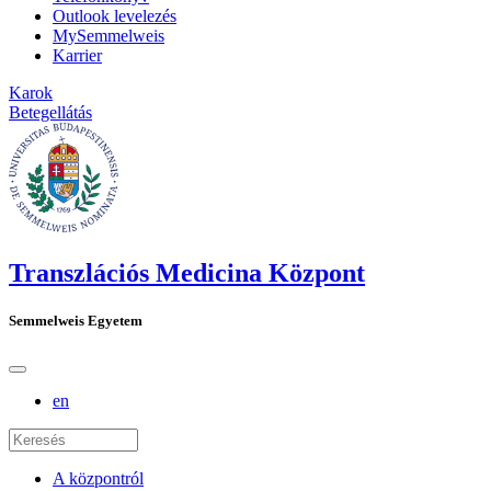
Outlook levelezés
MySemmelweis
Karrier
Karok
Betegellátás
Transzlációs Medicina Központ
Semmelweis Egyetem
en
A központról