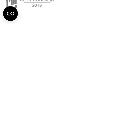
Semmelweis
Egyetem újság
július
Aktuális szám megtekintése (PDF)
Korábbi számok megtekintése
Semmelweis Egyetem
Alumni
AVIR