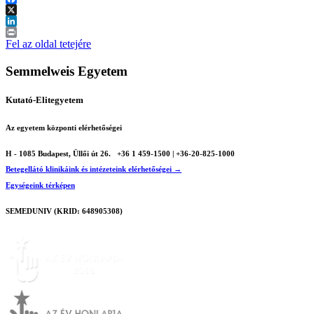
Facebook
X
LinkedIn
Print
Fel az oldal tetejére
Semmelweis Egyetem
Kutató-Elitegyetem
Az egyetem központi elérhetőségei
H - 1085 Budapest, Üllői út 26.
+36 1 459-1500 | +36-20-825-1000
Betegellátó klinikáink és intézeteink elérhetőségei →
Egységeink térképen
SEMEDUNIV (KRID: 648905308)