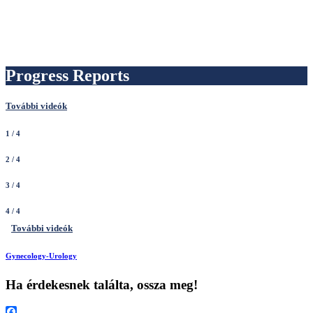
Progress Reports
További videók
1
/ 4
2
/ 4
3
/ 4
4
/ 4
További videók
Gynecology-Urology
Ha érdekesnek találta, ossza meg!