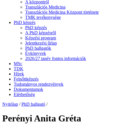
A központról
Transzlációs Medicina
Transzlációs Medicina Központ története
TMK tevékenysége
PhD képzés
PhD képzés
A PhD képzésről
Képzési program
Jelentkezési űrlap
PhD hallgatók
Évkönyvek
2026/27 tanév fontos információk
MSc
TDK
Hírek
Felnőttképzés
Tudományos rendezvények
Dokumentumok
Elérhetőség
Nyitólap
/
PhD hallgató
/
Perényi Anita Gréta