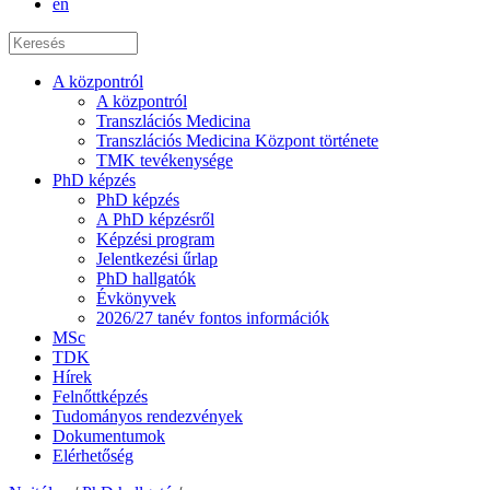
en
A központról
A központról
Transzlációs Medicina
Transzlációs Medicina Központ története
TMK tevékenysége
PhD képzés
PhD képzés
A PhD képzésről
Képzési program
Jelentkezési űrlap
PhD hallgatók
Évkönyvek
2026/27 tanév fontos információk
MSc
TDK
Hírek
Felnőttképzés
Tudományos rendezvények
Dokumentumok
Elérhetőség