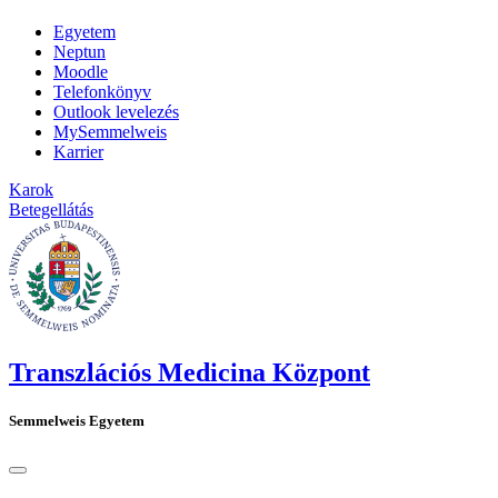
Egyetem
Neptun
Moodle
Telefonkönyv
Outlook levelezés
MySemmelweis
Karrier
Karok
Betegellátás
Transzlációs Medicina Központ
Semmelweis Egyetem