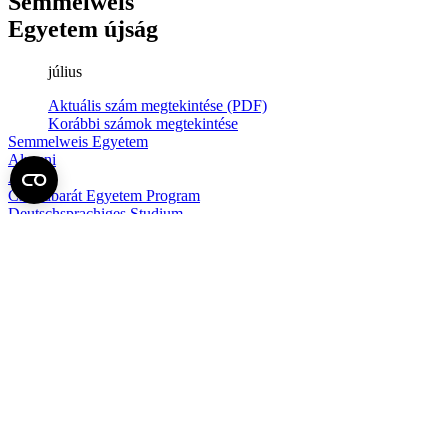
Semmelweis
Egyetem újság
július
Aktuális szám megtekintése (PDF)
Korábbi számok megtekintése
Semmelweis Egyetem
Alumni
AVIR
Családbarát Egyetem Program
Deutschsprachiges Studium
E-learning (Moodle)
E-tárhely
English Language Program
Esélyegyenlőség és Etikai Kódex
Eseménynaptár
HÖK
Karrier
Kedvezmények
Könyvtár
Körlevelek, utasítások
Közbeszerzések
Közérdekű adatok
Minőségpolitika