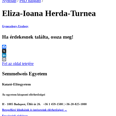
Nyitólap
/
PhD hallgató
/
Eliza-Ioana Herda-Turnea
Gynecology-Urology
Ha érdekesnek találta, ossza meg!
Facebook
X
LinkedIn
Print
Fel az oldal tetejére
Semmelweis Egyetem
Kutató-Elitegyetem
Az egyetem központi elérhetőségei
H - 1085 Budapest, Üllői út 26.
+36 1 459-1500 | +36-20-825-1000
Betegellátó klinikáink és intézeteink elérhetőségei →
Egységeink térképen