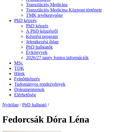
Transzlációs Medicina
Transzlációs Medicina Központ története
TMK tevékenysége
PhD képzés
PhD képzés
A PhD képzésről
Képzési program
Jelentkezési űrlap
PhD hallgatók
Évkönyvek
2026/27 tanév fontos információk
MSc
TDK
Hírek
Felnőttképzés
Tudományos rendezvények
Dokumentumok
Elérhetőség
Nyitólap
/
PhD hallgató
/
Fedorcsák Dóra Léna