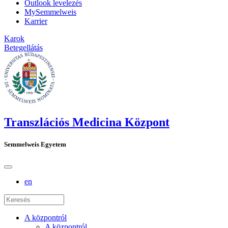
Outlook levelezés
MySemmelweis
Karrier
Karok
Betegellátás
Transzlációs Medicina Központ
Semmelweis Egyetem
en
A központról
A központról