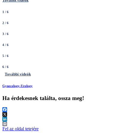
További videók
1
/ 6
2
/ 6
3
/ 6
4
/ 6
5
/ 6
6
/ 6
További videók
Gynecology-Urology
Ha érdekesnek találta, ossza meg!
Facebook
X
LinkedIn
Print
Fel az oldal tetejére