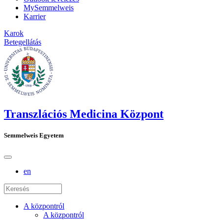
MySemmelweis
Karrier
Karok
Betegellátás
Transzlációs Medicina Központ
Semmelweis Egyetem
en
A központról
A központról