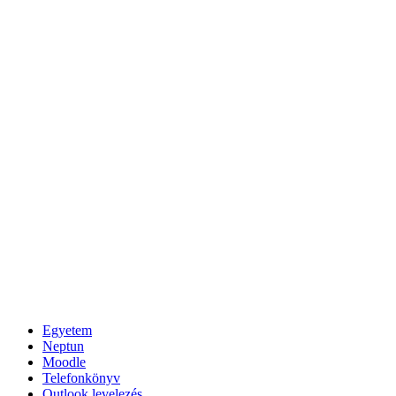
Egyetem
Neptun
Moodle
Telefonkönyv
Outlook levelezés