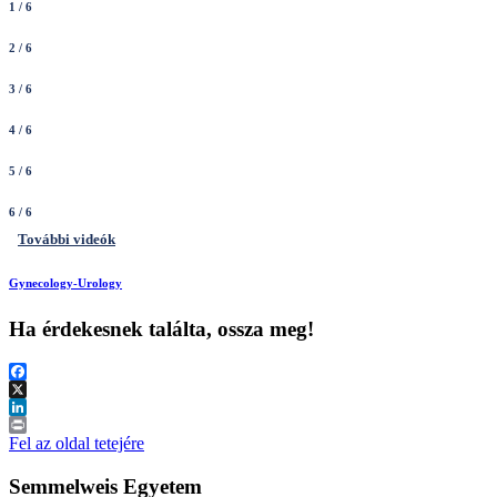
1
/ 6
2
/ 6
3
/ 6
4
/ 6
5
/ 6
6
/ 6
További videók
Gynecology-Urology
Ha érdekesnek találta, ossza meg!
Facebook
X
LinkedIn
Print
Fel az oldal tetejére
Semmelweis Egyetem