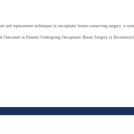
ent and replacement techniques in oncoplastic breast-conserving surgery: a syst
cal Outcomes in Patients Undergoing Oncoplastic Breast Surgery or Reconstruct