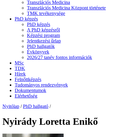
Transzlációs Medicina
Transzlációs Medicina Központ története
TMK tevékenysége
PhD képzés
PhD képzés
A PhD képzésről
Képzési program
Jelentkezési űrlap
PhD hallgatók
Évkönyvek
2026/27 tanév fontos információk
MSc
TDK
Hírek
Felnőttképzés
Tudományos rendezvények
Dokumentumok
Elérhetőség
Nyitólap
/
PhD hallgató
/
Nyirády Loretta Enikő