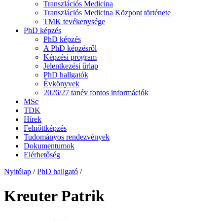
Transzlációs Medicina
Transzlációs Medicina Központ története
TMK tevékenysége
PhD képzés
PhD képzés
A PhD képzésről
Képzési program
Jelentkezési űrlap
PhD hallgatók
Évkönyvek
2026/27 tanév fontos információk
MSc
TDK
Hírek
Felnőttképzés
Tudományos rendezvények
Dokumentumok
Elérhetőség
Nyitólap
/
PhD hallgató
/
Kreuter Patrik