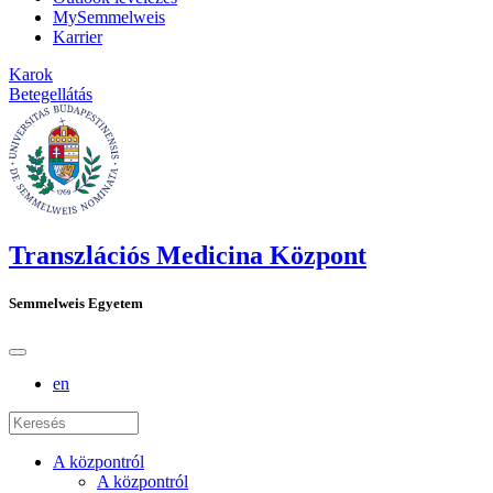
MySemmelweis
Karrier
Karok
Betegellátás
Transzlációs Medicina Központ
Semmelweis Egyetem
en
A központról
A központról