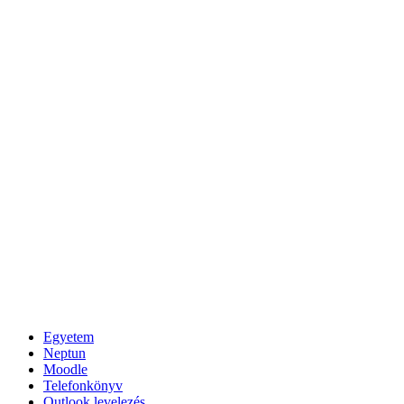
Egyetem
Neptun
Moodle
Telefonkönyv
Outlook levelezés