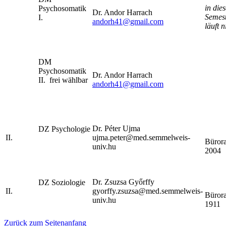
in die
Psychosomatik
Dr. Andor Harrach
Semes
I.
andorh41@gmail.com
läuft n
DM
Psychosomatik
Dr. Andor Harrach
II. frei wählbar
andorh41@gmail.com
Dr. Péter Ujma
DZ Psychologie
II.
ujma.peter@med.semmelweis-
Büror
univ.hu
2004
Dr. Zsuzsa Győrffy
DZ Soziologie
II.
gyorffy.zsuzsa@med.semmelweis-
Büror
univ.hu
1911
Zurück zum Seitenanfang