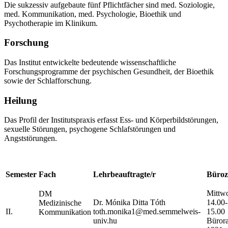
Die sukzessiv aufgebaute fünf Pflichtfächer sind med. Soziologie,
med. Kommunikation, med. Psychologie, Bioethik und
Psychotherapie im Klinikum.
Forschung
Das Institut entwickelte bedeutende wissenschaftliche
Forschungsprogramme der psychischen Gesundheit, der Bioethik
sowie der Schlafforschung.
Heilung
Das Profil der Institutspraxis erfasst Ess- und Körperbildstörungen,
sexuelle Störungen, psychogene Schlafstörungen und
Angststörungen.
Semester
Fach
Lehrbeauftragte/r
Büroz
Mittw
DM
Dr. Mónika Ditta Tóth
14.00-
Medizinische
II.
toth.monika1@med.semmelweis-
15.00
Kommunikation
univ.hu
Büror