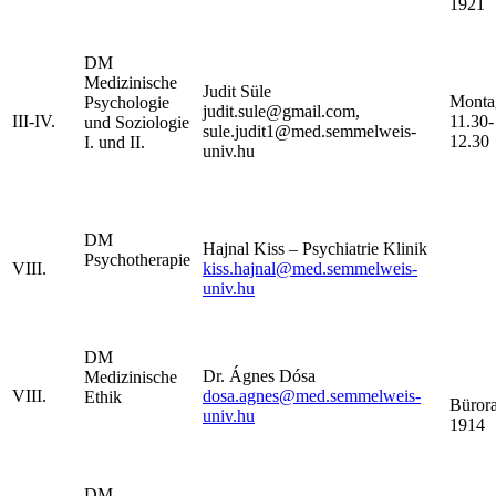
1921
DM
Medizinische
Judit Süle
Monta
Psychologie
judit.sule@gmail.com,
III-IV.
11.30-
und Soziologie
sule.judit1@med.semmelweis-
12.30
I. und II.
univ.hu
DM
Hajnal Kiss – Psychiatrie Klinik
Psychotherapie
VIII.
kiss.hajnal@med.semmelweis-
univ.hu
DM
Dr. Ágnes Dósa
Medizinische
VIII.
dosa.agnes@med.semmelweis-
Ethik
Büror
univ.hu
1914
DM