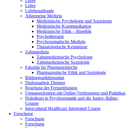
Lehre
Lehre
Lehrbeauftragte
Allgemeine Medizin
Medizinische Psychologie und Soziologie
Medizinische Kommunikation
Medizinische Ethik – Bioethik
Psychotherapie
Psychosomatische Medizin
Thanatologische Kenntnisse
Zahnmedizin
Zahnmedizinische Psychologie
Zahnmedizinische Soziologie
Fakultät für Pharmazeutische
Pharmazeutische Ethik und Soziologie
Bildungsanktionsplan
Diplomarbeit-Themen
Regelung der Fernprüfungen
Umgangsformen mit Online-Vorlesungen und Praktikas
Praktikum in Psychosomatik und die Junior–Bálint–
Gruppe
Intercultural Healthcare Integrated Course
Forschung
Forschung
Forschung