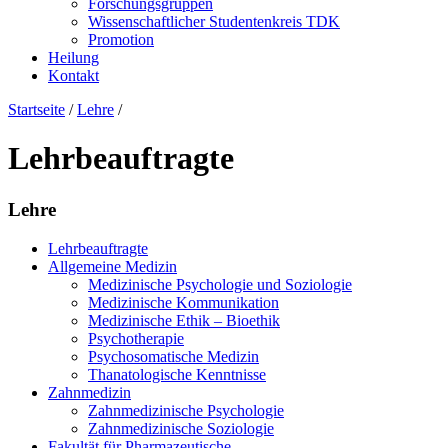
Forschungsgruppen
Wissenschaftlicher Studentenkreis TDK
Promotion
Heilung
Kontakt
Startseite
/
Lehre
/
Lehrbeauftragte
Lehre
Lehrbeauftragte
Allgemeine Medizin
Medizinische Psychologie und Soziologie
Medizinische Kommunikation
Medizinische Ethik – Bioethik
Psychotherapie
Psychosomatische Medizin
Thanatologische Kenntnisse
Zahnmedizin
Zahnmedizinische Psychologie
Zahnmedizinische Soziologie
Fakultät für Pharmazeutische