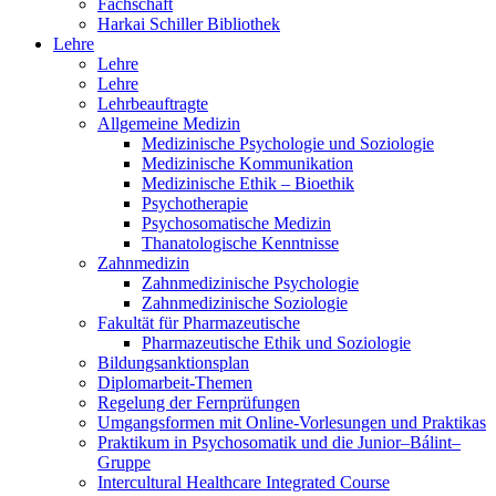
Fachschaft
Harkai Schiller Bibliothek
Lehre
Lehre
Lehre
Lehrbeauftragte
Allgemeine Medizin
Medizinische Psychologie und Soziologie
Medizinische Kommunikation
Medizinische Ethik – Bioethik
Psychotherapie
Psychosomatische Medizin
Thanatologische Kenntnisse
Zahnmedizin
Zahnmedizinische Psychologie
Zahnmedizinische Soziologie
Fakultät für Pharmazeutische
Pharmazeutische Ethik und Soziologie
Bildungsanktionsplan
Diplomarbeit-Themen
Regelung der Fernprüfungen
Umgangsformen mit Online-Vorlesungen und Praktikas
Praktikum in Psychosomatik und die Junior–Bálint–
Gruppe
Intercultural Healthcare Integrated Course