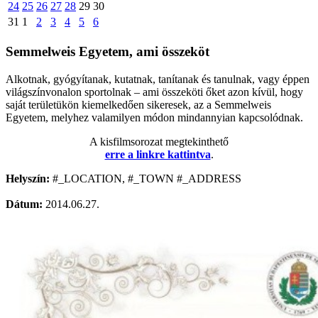
24
25
26
27
28
29
30
31
1
2
3
4
5
6
Semmelweis Egyetem, ami összeköt
Alkotnak, gyógyítanak, kutatnak, tanítanak és tanulnak, vagy éppen
világszínvonalon sportolnak – ami összeköti őket azon kívül, hogy
saját területükön kiemelkedően sikeresek, az a Semmelweis
Egyetem, melyhez valamilyen módon mindannyian kapcsolódnak.
A kisfilmsorozat megtekinthető
erre a linkre kattintva
.
Helyszín:
#_LOCATION, #_TOWN #_ADDRESS
Dátum:
2014.06.27.