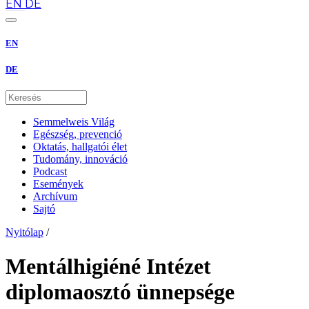
EN
DE
EN
DE
Semmelweis Világ
Egészség, prevenció
Oktatás, hallgatói élet
Tudomány, innováció
Podcast
Események
Archívum
Sajtó
Nyitólap
/
Mentálhigiéné Intézet
diplomaosztó ünnepsége