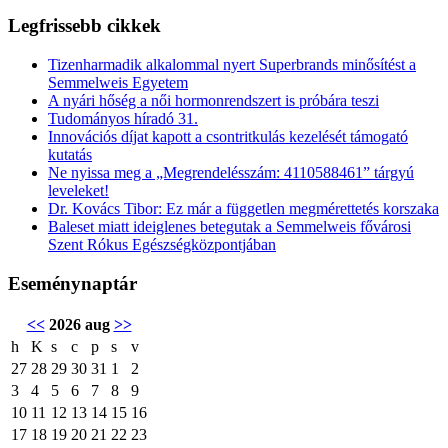
Legfrissebb cikkek
Tizenharmadik alkalommal nyert Superbrands minősítést a
Semmelweis Egyetem
A nyári hőség a női hormonrendszert is próbára teszi
Tudományos híradó 31.
Innovációs díjat kapott a csontritkulás kezelését támogató
kutatás
Ne nyissa meg a „Megrendelésszám: 4110588461” tárgyú
leveleket!
Dr. Kovács Tibor: Ez már a független megmérettetés korszaka
Baleset miatt ideiglenes betegutak a Semmelweis fővárosi
Szent Rókus Egészségközpontjában
Eseménynaptár
<<
2026 aug
>>
h
K
s
c
p
s
v
27
28
29
30
31
1
2
3
4
5
6
7
8
9
10
11
12
13
14
15
16
17
18
19
20
21
22
23