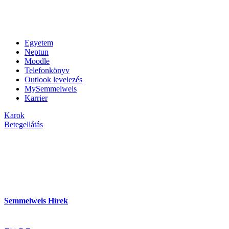
Egyetem
Neptun
Moodle
Telefonkönyv
Outlook levelezés
MySemmelweis
Karrier
Karok
Betegellátás
Semmelweis Hírek
hu