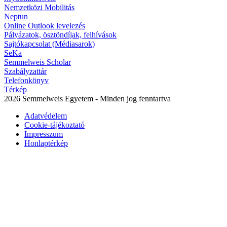
Nemzetközi Mobilitás
Neptun
Online Outlook levelezés
Pályázatok, ösztöndíjak, felhívások
Sajtókapcsolat (Médiasarok)
SeKa
Semmelweis Scholar
Szabályzattár
Telefonkönyv
Térkép
2026 Semmelweis Egyetem - Minden jog fenntartva
Adatvédelem
Cookie-tájékoztató
Impresszum
Honlaptérkép