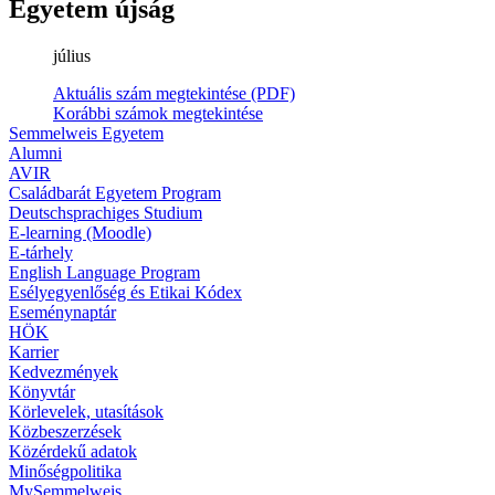
Egyetem újság
július
Aktuális szám megtekintése (PDF)
Korábbi számok megtekintése
Semmelweis Egyetem
Alumni
AVIR
Családbarát Egyetem Program
Deutschsprachiges Studium
E-learning (Moodle)
E-tárhely
English Language Program
Esélyegyenlőség és Etikai Kódex
Eseménynaptár
HÖK
Karrier
Kedvezmények
Könyvtár
Körlevelek, utasítások
Közbeszerzések
Közérdekű adatok
Minőségpolitika
MySemmelweis