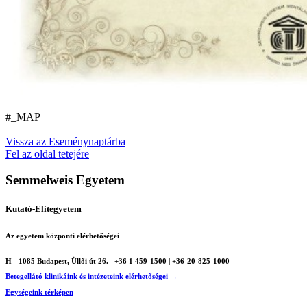
#_MAP
Vissza az Eseménynaptárba
Fel az oldal tetejére
Semmelweis Egyetem
Kutató-Elitegyetem
Az egyetem központi elérhetőségei
H - 1085 Budapest, Üllői út 26.
+36 1 459-1500 | +36-20-825-1000
Betegellátó klinikáink és intézeteink elérhetőségei →
Egységeink térképen