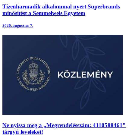
Tizenharmadik alkalommal nyert Superbrands
minősítést a Semmelweis Egyetem
2026.
augusztus 7.
Ne nyissa meg a „Megrendelésszám: 4110588461”
tárgyú leveleket!