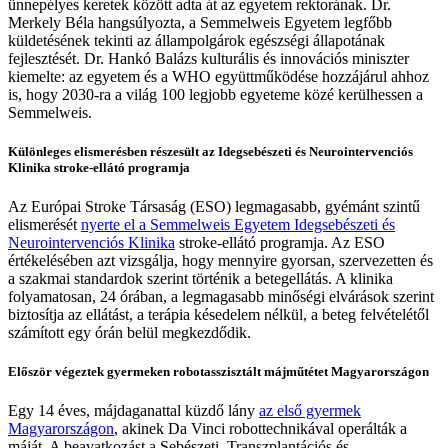
ünnepélyes keretek között adta át az egyetem rektorának. Dr.
Merkely Béla hangsúlyozta, a Semmelweis Egyetem legfőbb
küldetésének tekinti az állampolgárok egészségi állapotának
fejlesztését. Dr. Hankó Balázs kulturális és innovációs miniszter
kiemelte: az egyetem és a WHO együttműködése hozzájárul ahhoz
is, hogy 2030-ra a világ 100 legjobb egyeteme közé kerülhessen a
Semmelweis.
Különleges elismerésben részesült az Idegsebészeti és Neurointervenciós
Klinika stroke-ellátó programja
Az Európai Stroke Társaság (ESO) legmagasabb, gyémánt szintű
elismerését
nyerte el a Semmelweis Egyetem Idegsebészeti és
Neurointervenciós Klinika
stroke-ellátó programja. Az ESO
értékelésében azt vizsgálja, hogy mennyire gyorsan, szervezetten és
a szakmai standardok szerint történik a betegellátás. A klinika
folyamatosan, 24 órában, a legmagasabb minőségi elvárások szerint
biztosítja az ellátást, a terápia késedelem nélkül, a beteg felvételétől
számított egy órán belül megkezdődik.
Először végeztek gyermeken robotasszisztált májműtétet Magyarországon
Egy 14 éves, májdaganattal küzdő lány
az első gyermek
Magyarországon
, akinek Da Vinci robottechnikával operálták a
máját. A beavatkozást a Sebészeti, Transzplantációs és