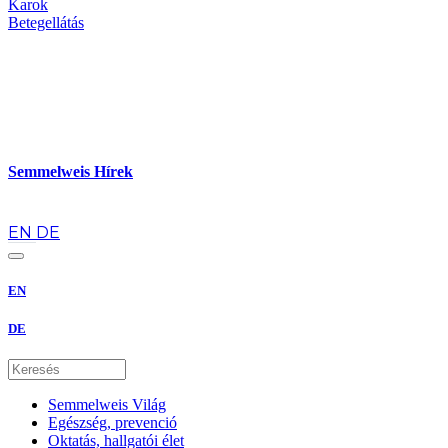
Karok
Betegellátás
Semmelweis Hírek
hu
EN
DE
EN
DE
Semmelweis Világ
Egészség, prevenció
Oktatás, hallgatói élet