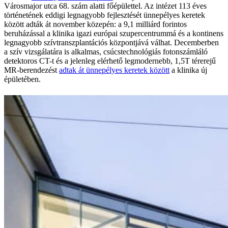
Városmajor utca 68. szám alatti főépülettel. Az intézet 113 éves
történetének eddigi legnagyobb fejlesztését ünnepélyes keretek
között adták át november közepén: a 9,1 milliárd forintos
beruházással a klinika igazi európai szupercentrummá és a kontinens
legnagyobb szívtranszplantációs központjává válhat. Decemberben
a szív vizsgálatára is alkalmas, csúcstechnológiás fotonszámláló
detektoros CT-t és a jelenleg elérhető legmodernebb, 1,5T térerejű
MR-berendezést
adtak át ünnepélyes keretek között
a klinika új
épületében.