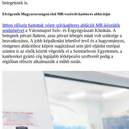
betegeknek is.
Elvégezték Magyarországon első MR-vezérelt katéteres ablációját
Itthon először hajtottak végre szívkatéteres ablációt MR-készülék
segítségével
a Városmajori Szív- és Érgyógyászati Klinikán. A
betegnek pitvari flattern, azaz pitvari lebegés miatt volt szüksége a
beavatkozásra. A jobb képalkotást lehetővé tevő és a hagyományos,
röntgenes ablációhoz képest sugárzással sem járó eljárást európai
szinten is az elsők között végezték el a Semmelweis Egyetemen, a
katétereket gyártó cég legújabb térképezési szoftverét pedig a
régióban először alkalmazták a műtét során.