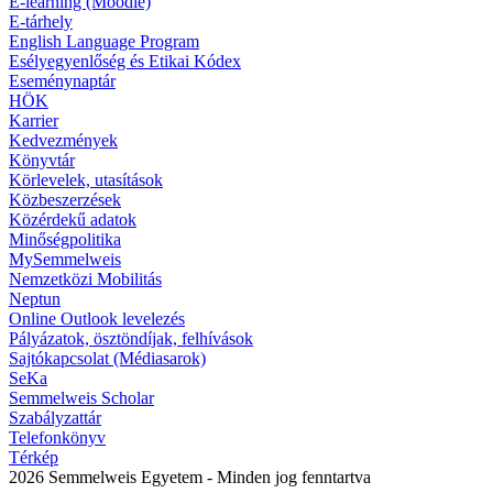
E-learning (Moodle)
E-tárhely
English Language Program
Esélyegyenlőség és Etikai Kódex
Eseménynaptár
HÖK
Karrier
Kedvezmények
Könyvtár
Körlevelek, utasítások
Közbeszerzések
Közérdekű adatok
Minőségpolitika
MySemmelweis
Nemzetközi Mobilitás
Neptun
Online Outlook levelezés
Pályázatok, ösztöndíjak, felhívások
Sajtókapcsolat (Médiasarok)
SeKa
Semmelweis Scholar
Szabályzattár
Telefonkönyv
Térkép
2026 Semmelweis Egyetem - Minden jog fenntartva