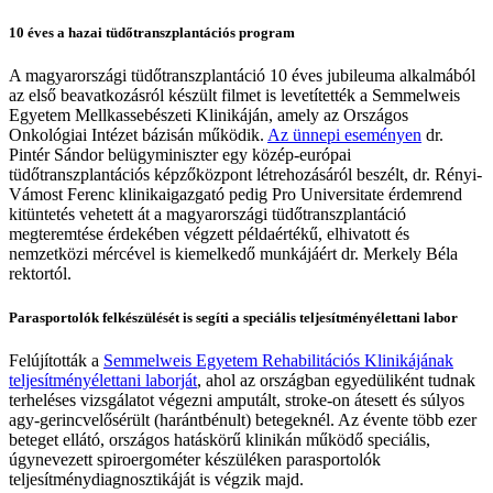
10 éves a hazai tüdőtranszplantációs program
A magyarországi tüdőtranszplantáció 10 éves jubileuma alkalmából
az első beavatkozásról készült filmet is levetítették a Semmelweis
Egyetem Mellkassebészeti Klinikáján, amely az Országos
Onkológiai Intézet bázisán működik.
Az ünnepi eseményen
dr.
Pintér Sándor belügyminiszter egy közép-európai
tüdőtranszplantációs képzőközpont létrehozásáról beszélt, dr. Rényi-
Vámost Ferenc klinikaigazgató pedig Pro Universitate érdemrend
kitüntetés vehetett át a magyarországi tüdőtranszplantáció
megteremtése érdekében végzett példaértékű, elhivatott és
nemzetközi mércével is kiemelkedő munkájáért dr. Merkely Béla
rektortól.
Parasportolók felkészülését is segíti a speciális teljesítményélettani labor
Felújították a
Semmelweis Egyetem Rehabilitációs Klinikájának
teljesítményélettani laborját
, ahol az országban egyedüliként tudnak
terheléses vizsgálatot végezni amputált, stroke-on átesett és súlyos
agy-gerincvelősérült (harántbénult) betegeknél. Az évente több ezer
beteget ellátó, országos hatáskörű klinikán működő speciális,
úgynevezett spiroergométer készüléken parasportolók
teljesítménydiagnosztikáját is végzik majd.