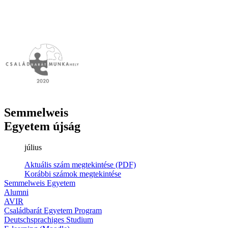
Semmelweis
Egyetem újság
július
Aktuális szám megtekintése (PDF)
Korábbi számok megtekintése
Semmelweis Egyetem
Alumni
AVIR
Családbarát Egyetem Program
Deutschsprachiges Studium