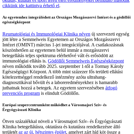
oktatás, kutatás és sport terén elért eredményeket bemutató második
cikkünk ide kattintva érhető el
.
Az egyetemhez integrálódott az Országos Mozgásszervi Intézet és a gödöllői
egészségközpont
Reumatológiai és Immunológiai Klinika néven
új szervezeti egység
jött létre a Semmelweis Egyetemen az Országos Mozgásszervi
Intézet (OMINT) március 1-jei integrációjával. A csatlakozásnak
köszönhetően az egyetemen belül immár a mozgásszervi
betegellátás teljes spektruma elérhetővé vált és erősödött az
immunológiai ellátás is.
Gödöllői Semmelweis Egészségközpont
néven működik tovább 2025. szeptember 1-től a Tormay Károly
Egészségügyi Központ. A több mint százezer fős területi ellátási
kötelezettséggel rendelkező intézmény azóta ultrahang-
diagnosztikával bővült és a laboreredményekhez is hamarabb
juthatnak hozzá a betegek. Az egyetem szervezésében
átfogó
prevenciós program
is elindult Gödöllőn.
Európai szupercentrumként működhet a Városmajori Szív- és
Érgyógyászati Klinika
Ötven százalékkal növeli a Városmajori Szív- és Érgyógyászati
Klinika betegellátásra, oktatásra és kutatásra rendelkezésre álló
területét
az az új, hétszintes épület
, amelyet zárt híd köt össze a