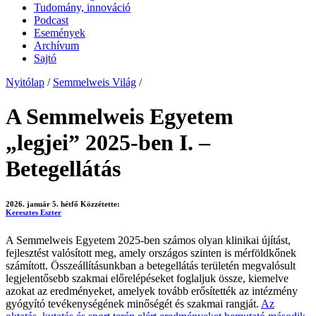
Tudomány, innováció
Podcast
Események
Archívum
Sajtó
Nyitólap
/
Semmelweis Világ
/
A Semmelweis Egyetem
„legjei” 2025-ben I. –
Betegellátás
2026. január 5. hétfő
Közzétette:
Keresztes Eszter
A Semmelweis Egyetem 2025-ben számos olyan klinikai újítást,
fejlesztést valósított meg, amely országos szinten is mérföldkőnek
számított. Összeállításunkban a betegellátás területén megvalósult
legjelentősebb szakmai előrelépéseket foglaljuk össze, kiemelve
azokat az eredményeket, amelyek tovább erősítették az intézmény
gyógyító tevékenységének minőségét és szakmai rangját.
Az