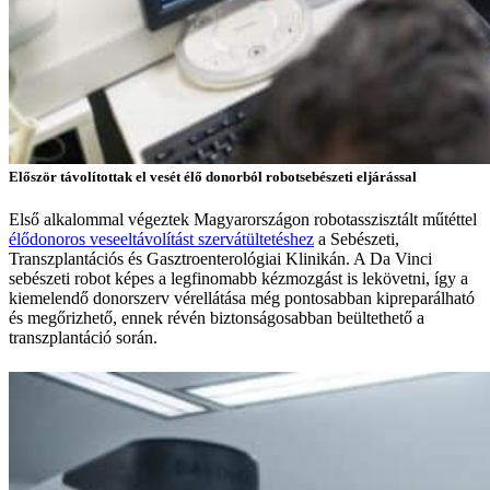
Először távolítottak el vesét élő donorból robotsebészeti eljárással
Első alkalommal végeztek Magyarországon robotasszisztált műtéttel
élődonoros veseeltávolítást szervátültetéshez
a Sebészeti,
Transzplantációs és Gasztroenterológiai Klinikán. A Da Vinci
sebészeti robot képes a legfinomabb kézmozgást is lekövetni, így a
kiemelendő donorszerv vérellátása még pontosabban kipreparálható
és megőrizhető, ennek révén biztonságosabban beültethető a
transzplantáció során.