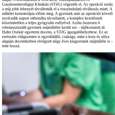
Gasztroenterológiai Klinikán (STéG) végezték el. Az operáció során
a máj jobb lebenyét távolították el a rosszindulatú elváltozás miatt. A
műtétet kemoterápia előzte meg. A gyermek már az operációt követő
nyolcadik napon otthonába távozhatott, a komplex kezelésnek
köszönhetően a teljes gyógyulás esélyével. Azóta összesen 6
robotasszisztált gyermek májműtétre került sor – tájékoztatott dr.
Hahn Oszkár egyetemi docens, a STéG igazgatóhelyettese. Ez az
esetszám világszinten is egyedülálló, csakúgy, mint a kora és súlya
alapján decemberben elvégzett négy éves kisgyermek májműtéte is –
tette hozzá.