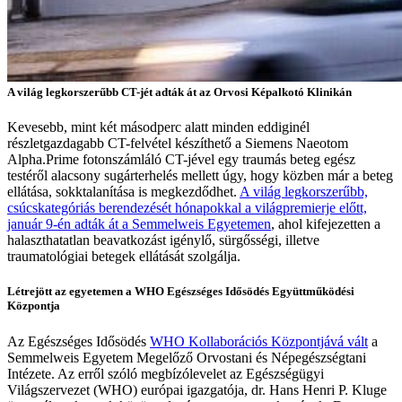
A világ legkorszerűbb CT-jét adták át az Orvosi Képalkotó Klinikán
Kevesebb, mint két másodperc alatt minden eddiginél
részletgazdagabb CT-felvétel készíthető a Siemens Naeotom
Alpha.Prime fotonszámláló CT-jével egy traumás beteg egész
testéről alacsony sugárterhelés mellett úgy, hogy közben már a beteg
ellátása, sokktalanítása is megkezdődhet.
A világ legkorszerűbb,
csúcskategóriás berendezését hónapokkal a világpremierje előtt,
január 9-én adták át a Semmelweis Egyetemen
, ahol kifejezetten a
halaszthatatlan beavatkozást igénylő, sürgősségi, illetve
traumatológiai betegek ellátását szolgálja.
Létrejött az egyetemen a WHO Egészséges Idősödés Együttműködési
Központja
Az Egészséges Idősödés
WHO Kollaborációs Központjává vált
a
Semmelweis Egyetem Megelőző Orvostani és Népegészségtani
Intézete. Az erről szóló megbízólevelet az Egészségügyi
Világszervezet (WHO) európai igazgatója, dr. Hans Henri P. Kluge