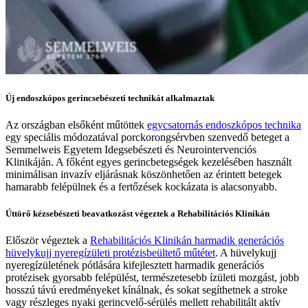
Új endoszkópos gerincsebészeti technikát alkalmaztak
Az országban elsőként műtöttek
egycsatornás endoszkópos technika
egy speciális módozatával porckorongsérvben szenvedő beteget a
Semmelweis Egyetem Idegsebészeti és Neurointervenciós
Klinikáján. A főként egyes gerincbetegségek kezelésében használt
minimálisan invazív eljárásnak köszönhetően az érintett betegek
hamarabb felépülnek és a fertőzések kockázata is alacsonyabb.
Úttörő kézsebészeti beavatkozást végeztek a Rehabilitációs Klinikán
Először végeztek a
Rehabilitációs Klinikán harmadik generációs
hüvelykujj nyeregízületi protézisbeültető műtétet
. A hüvelykujj
nyeregízületének pótlására kifejlesztett harmadik generációs
protézisek gyorsabb felépülést, természetesebb ízületi mozgást, jobb
hosszú távú eredményeket kínálnak, és sokat segíthetnek a stroke
vagy részleges nyaki gerincvelő-sérülés mellett rehabilitált aktív