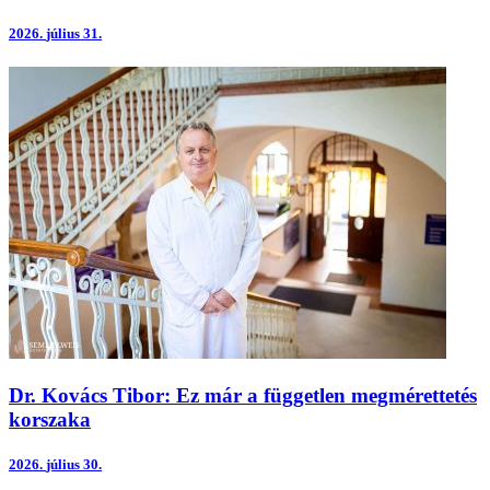
2026.
július 31.
Dr. Kovács Tibor: Ez már a független megmérettetés
korszaka
2026.
július 30.