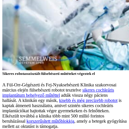
Sikeres robotasszisztált fülsebészeti műtéteket végeztek el
A Fül-Orr-Gégészeti és Fej-Nyaksebészeti Klinika szakorvosai
március elején fülsebészeti robotot tesztelve
sikeres cochleáris
implantátum behelyező műtéttel
adták vissza négy páciens
hallását.
A klinikán egy másik,
kisebb és még precízebb robotot
is
kaptak átmeneti használatra, amivel szintén sikeres cochleáris
implantációkat hajtottak végre gyermekeken és felnőtteken.
Elkészült továbbá a klinika több mint 500 millió forintos
beruházással
korszerűsített műtőblokkja
, amely a betegek gyógyítása
mellett az oktatást is támogatja.