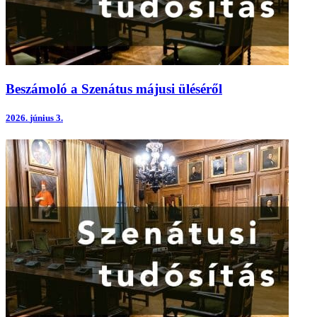
Beszámoló a Szenátus májusi üléséről
2026.
június 3.