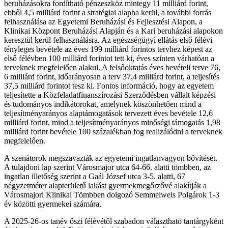
beruházásokra fordítható pénzeszköz mintegy 11 milliárd forint,
ebből 4,5 milliárd forint a stratégiai alapba kerül, a további forrás
felhasználása az Egyetemi Beruházási és Fejlesztési Alapon, a
Klinikai Központ Beruházási Alapján és a Kari beruházási alapokon
keresztül kerül felhasználásra. Az egészségügyi ellátás első félévi
tényleges bevétele az éves 199 milliárd forintos tervhez képest az
első félévben 100 milliárd forintot tett ki, éves szinten várhatóan a
terveknek megfelelően alakul. A felsőoktatás éves bevételi terve 76,
6 milliárd forint, időarányosan a terv 37,4 milliárd forint, a teljesítés
37,5 milliárd forintot tesz ki. Fontos információ, hogy az egyetem
teljesítette a Közfeladatfinanszírozási Szerződésben vállalt képzési
és tudományos indikátorokat, amelynek köszönhetően mind a
teljesítményarányos alaptámogatások tervezett éves bevétele 12,6
milliárd forint, mind a teljesítményarányos minőségi támogatás 1,98
milliárd forint bevétele 100 százalékban fog realizálódni a terveknek
megfelelően.
A szenátorok megszavazták az egyetemi ingatlanvagyon bővítését.
A tulajdoni lap szerint Városmajor utca 64-66. alatti tömbben, az
ingatlan illetőség szerint a Gaál József utca 3-5. alatti, 67
négyzetméter alapterületű lakást gyermekmegőrzővé alakítják a
Városmajori Klinikai Tömbben dolgozó Semmelweis Polgárok 1-3
év közötti gyermekei számára.
A 2025-26-os tanév őszi félévétől szabadon választható tantárgyként