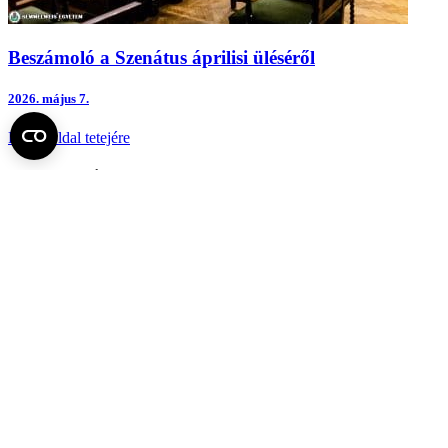
Beszámoló a Szenátus áprilisi üléséről
2026.
május 7.
Fel az oldal tetejére
Semmelweis Egyetem
Kutató-Elitegyetem
Az egyetem központi elérhetőségei
H - 1085 Budapest, Üllői út 26.
+36 1 459-1500 | +36-20-825-1000
Betegellátó klinikáink és intézeteink elérhetőségei →
Egységeink térképen
SEMEDUNIV (KRID: 648905308)