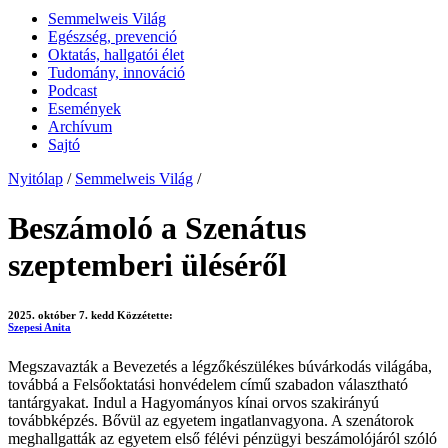
Semmelweis Világ
Egészség, prevenció
Oktatás, hallgatói élet
Tudomány, innováció
Podcast
Események
Archívum
Sajtó
Nyitólap
/
Semmelweis Világ
/
Beszámoló a Szenátus
szeptemberi üléséről
2025. október 7. kedd
Közzétette:
Szepesi Anita
Megszavazták a Bevezetés a légzőkészülékes búvárkodás világába,
továbbá a Felsőoktatási honvédelem című szabadon választható
tantárgyakat. Indul a Hagyományos kínai orvos szakirányú
továbbképzés. Bővül az egyetem ingatlanvagyona. A szenátorok
meghallgatták az egyetem első félévi pénzügyi beszámolójáról szóló