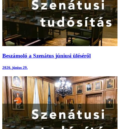
Beszámoló a Szenátus júniusi üléséről
2026.
június 29.