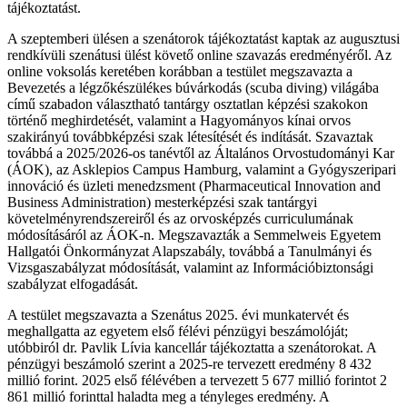
tájékoztatást.
A szeptemberi ülésen a szenátorok tájékoztatást kaptak az augusztusi
rendkívüli szenátusi ülést követő online szavazás eredményéről. Az
online voksolás keretében korábban a testület megszavazta a
Bevezetés a légzőkészülékes búvárkodás (scuba diving) világába
című szabadon választható tantárgy osztatlan képzési szakokon
történő meghirdetését, valamint a Hagyományos kínai orvos
szakirányú továbbképzési szak létesítését és indítását. Szavaztak
továbbá a 2025/2026-os tanévtől az Általános Orvostudományi Kar
(ÁOK), az Asklepios Campus Hamburg, valamint a Gyógyszeripari
innováció és üzleti menedzsment (Pharmaceutical Innovation and
Business Administration) mesterképzési szak tantárgyi
követelményrendszereiről és az orvosképzés curriculumának
módosításáról az ÁOK-n. Megszavazták a Semmelweis Egyetem
Hallgatói Önkormányzat Alapszabály, továbbá a Tanulmányi és
Vizsgaszabályzat módosítását, valamint az Információbiztonsági
szabályzat elfogadását.
A testület megszavazta a Szenátus 2025. évi munkatervét és
meghallgatta az egyetem első félévi pénzügyi beszámolóját;
utóbbiról dr. Pavlik Lívia kancellár tájékoztatta a szenátorokat. A
pénzügyi beszámoló szerint a 2025-re tervezett eredmény 8 432
millió forint. 2025 első félévében a tervezett 5 677 millió forintot 2
861 millió forinttal haladta meg a tényleges eredmény. A