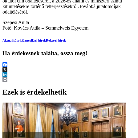
oktatói cím odaítéléséről, a 2026-os állami és miniszteri szintű
kitüntetésekre történő felterjesztésekről, továbbá jutalomdíjak
odaítéléséről.
Szepesi Anita
Fotó: Kovács Attila – Semmelweis Egyetem
Aktualitások
Kancellári hírek
Rektori hírek
Ha érdekesnek találta, ossza meg!
Facebook
X
LinkedIn
Print
Ezek is érdekelhetik