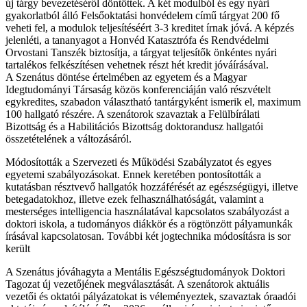
új tárgy bevezetéséről döntöttek. A két modulból és egy nyári
gyakorlatból álló Felsőoktatási honvédelem című tárgyat 200 fő
veheti fel, a modulok teljesítéséért 3-3 kreditet írnak jóvá. A képzés
jelenléti, a tananyagot a Honvéd Katasztrófa és Rendvédelmi
Orvostani Tanszék biztosítja, a tárgyat teljesítők önkéntes nyári
tartalékos felkészítésen vehetnek részt hét kredit jóváírásával.
A Szenátus döntése értelmében az egyetem és a Magyar
Idegtudományi Társaság közös konferenciáján való részvételt
egykredites, szabadon választható tantárgyként ismerik el, maximum
100 hallgató részére. A szenátorok szavaztak a Felülbírálati
Bizottság és a Habilitációs Bizottság doktorandusz hallgatói
összetételének a változásáról.
Módosították a Szervezeti és Működési Szabályzatot és egyes
egyetemi szabályozásokat. Ennek keretében pontosították a
kutatásban résztvevő hallgatók hozzáférését az egészségügyi, illetve
betegadatokhoz, illetve ezek felhasználhatóságát, valamint a
mesterséges intelligencia használatával kapcsolatos szabályozást a
doktori iskola, a tudományos diákkör és a rögtönzött pályamunkák
írásával kapcsolatosan. További két jogtechnika módosításra is sor
került
A Szenátus jóváhagyta a Mentális Egészségtudományok Doktori
Tagozat új vezetőjének megválasztását. A szenátorok aktuális
vezetői és oktatói pályázatokat is véleményeztek, szavaztak óraadói