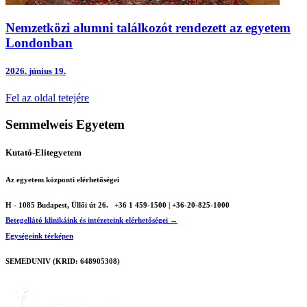
Nemzetközi alumni találkozót rendezett az egyetem
Londonban
2026.
június 19.
Fel az oldal tetejére
Semmelweis Egyetem
Kutató-Elitegyetem
Az egyetem központi elérhetőségei
H - 1085 Budapest, Üllői út 26.
+36 1 459-1500 | +36-20-825-1000
Betegellátó klinikáink és intézeteink elérhetőségei →
Egységeink térképen
SEMEDUNIV (KRID: 648905308)