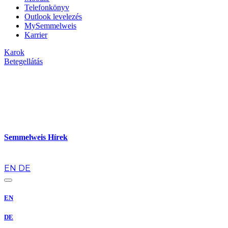
Telefonkönyv
Outlook levelezés
MySemmelweis
Karrier
Karok
Betegellátás
Semmelweis Hírek
hu
EN
DE
EN
DE