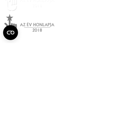
Semmelweis
Egyetem újság
július