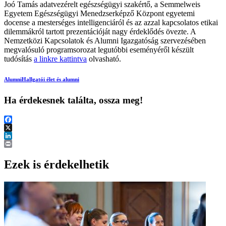
Joó Tamás adatvezérelt egészségügyi szakértő, a Semmelweis
Egyetem Egészségügyi Menedzserképző Központ egyetemi
docense a mesterséges intelligenciáról és az azzal kapcsolatos etikai
dilemmákról tartott prezentációját nagy érdeklődés övezte. A
Nemzetközi Kapcsolatok és Alumni Igazgatóság szervezésében
megvalósuló programsorozat legutóbbi eseményéről készült
tudósítás
a linkre kattintva
olvasható.
Alumni
Hallgatói élet és alumni
Ha érdekesnek találta, ossza meg!
Facebook
X
LinkedIn
Print
Ezek is érdekelhetik