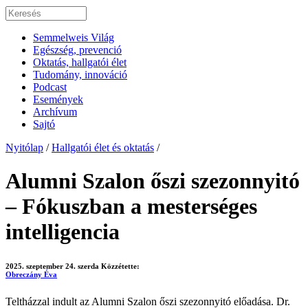
Semmelweis Világ
Egészség, prevenció
Oktatás, hallgatói élet
Tudomány, innováció
Podcast
Események
Archívum
Sajtó
Nyitólap
/
Hallgatói élet és oktatás
/
Alumni Szalon őszi szezonnyitó
– Fókuszban a mesterséges
intelligencia
2025. szeptember 24. szerda
Közzétette:
Obreczány Éva
Teltházzal indult az Alumni Szalon őszi szezonnyitó előadása. Dr.