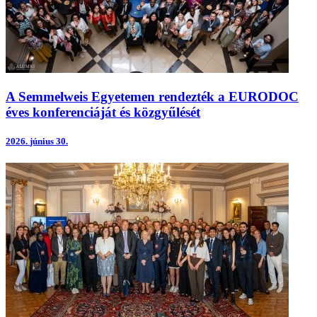
A Semmelweis Egyetemen rendezték a EURODOC
éves konferenciáját és közgyűlését
2026.
június 30.