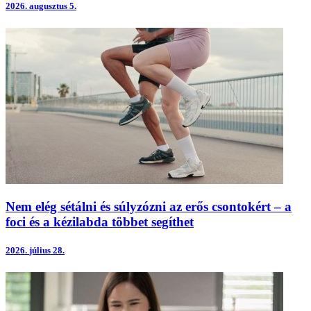
2026.
augusztus 5.
Nem elég sétálni és súlyzózni az erős csontokért – a
foci és a kézilabda többet segíthet
2026.
július 28.