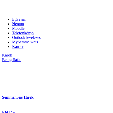
Egyetem
Neptun
Moodle
Telefonkönyv
Outlook levelezés
MySemmelweis
Karrier
Karok
Betegellátás
Semmelweis Hírek
hu
EN
DE