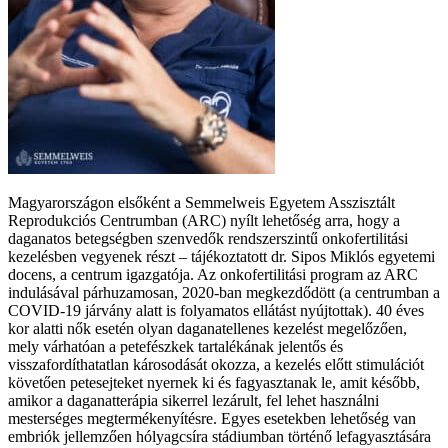
Magyarországon elsőként a Semmelweis Egyetem Asszisztált
Reprodukciós Centrumban (ARC) nyílt lehetőség arra, hogy a
daganatos betegségben szenvedők rendszerszintű onkofertilitási
kezelésben vegyenek részt – tájékoztatott dr. Sipos Miklós egyetemi
docens, a centrum igazgatója. Az onkofertilitási program az ARC
indulásával párhuzamosan, 2020-ban megkezdődött (a centrumban a
COVID-19 járvány alatt is folyamatos ellátást nyújtottak). 40 éves
kor alatti nők esetén olyan daganatellenes kezelést megelőzően,
mely várhatóan a petefészkek tartalékának jelentős és
visszafordíthatatlan károsodását okozza, a kezelés előtt stimulációt
követően petesejteket nyernek ki és fagyasztanak le, amit később,
amikor a daganatterápia sikerrel lezárult, fel lehet használni
mesterséges megtermékenyítésre. Egyes esetekben lehetőség van
embriók jellemzően hólyagcsíra stádiumban történő lefagyasztására