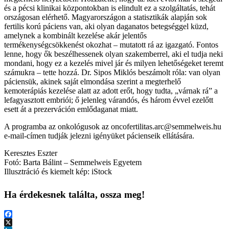
és a pécsi klinikai központokban is elindult ez a szolgáltatás, tehát
országosan elérhető. Magyarországon a statisztikák alapján sok
fertilis korú páciens van, aki olyan daganatos betegséggel küzd,
amelynek a kombinált kezelése akár jelentős
termékenységcsökkenést okozhat – mutatott rá az igazgató. Fontos
lenne, hogy ők beszélhessenek olyan szakemberrel, aki el tudja neki
mondani, hogy ez a kezelés mivel jár és milyen lehetőségeket teremt
számukra – tette hozzá. Dr. Sipos Miklós beszámolt róla: van olyan
páciensük, akinek saját elmondása szerint a megterhelő
kemoterápiás kezelése alatt az adott erőt, hogy tudta, „várnak rá” a
lefagyasztott embriói; ő jelenleg várandós, és három évvel ezelőtt
esett át a prezerváción emlődaganat miatt.
A programba az onkológusok az oncofertilitas.arc@semmelweis.hu
e-mail-címen tudják jelezni igényüket pácienseik ellátására.
Keresztes Eszter
Fotó: Barta Bálint – Semmelweis Egyetem
Illusztráció és kiemelt kép: iStock
Ha érdekesnek találta, ossza meg!
Facebook