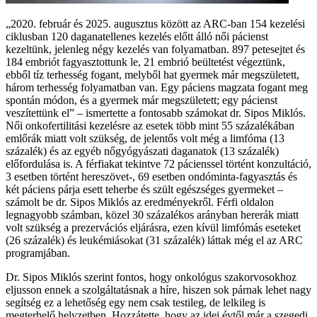
„2020. február és 2025. augusztus között az ARC-ban 154 kezelési
ciklusban 120 daganatellenes kezelés előtt álló női pácienst
kezeltünk, jelenleg négy kezelés van folyamatban. 897 petesejtet és
184 embriót fagyasztottunk le, 21 embrió beültetést végeztünk,
ebből tíz terhesség fogant, melyből hat gyermek már megszületett,
három terhesség folyamatban van. Egy páciens magzata fogant meg
spontán módon, és a gyermek már megszületett; egy pácienst
veszítettünk el” – ismertette a fontosabb számokat dr. Sipos Miklós.
Női onkofertilitási kezelésre az esetek több mint 55 százalékában
emlőrák miatt volt szükség, de jelentős volt még a limfóma (13
százalék) és az egyéb nőgyógyászati daganatok (13 százalék)
előfordulása is. A férfiakat tekintve 72 pácienssel történt konzultáció,
3 esetben történt hereszövet-, 69 esetben ondóminta-fagyasztás és
két páciens párja esett teherbe és szült egészséges gyermeket –
számolt be dr. Sipos Miklós az eredményekről. Férfi oldalon
legnagyobb számban, közel 30 százalékos arányban hererák miatt
volt szükség a prezervációs eljárásra, ezen kívül limfómás eseteket
(26 százalék) és leukémiásokat (31 százalék) láttak még el az ARC
programjában.
Dr. Sipos Miklós szerint fontos, hogy onkológus szakorvosokhoz
eljusson ennek a szolgáltatásnak a híre, hiszen sok párnak lehet nagy
segítség ez a lehetőség egy nem csak testileg, de lelkileg is
megterhelő helyzetben. Hozzátette, hogy az idei évtől már a szegedi