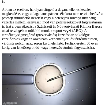
is.
Abban az esetben, ha olyan sürgető a daganatellenes kezelés
megkezdése, vagy a daganatos páciens életkora nem teszi lehetővé a
petesejt stimulációs kezelést vagy a petesejtek hüvelyi ultrahang
vezérlés melletti leszívását, mód van petefészekszövet fagyasztására
is. Ezt a beavatkozást a Szülészeti és Nőgyógyászati Klinika Baross
utcai részlegében működő munkacsoport végzi (ARO). A
termékenységmegőrző (prezervációs) kezelést az onkológus
kezelőorvos vagy az onkoteam kezdeményezi és térítésmentesen,
várólista nélkül, azaz soron kívül elérhető. Férfiak esetén 50 éves
korig van lehetőség ondó- vagy hereszövetminta fagyasztására.