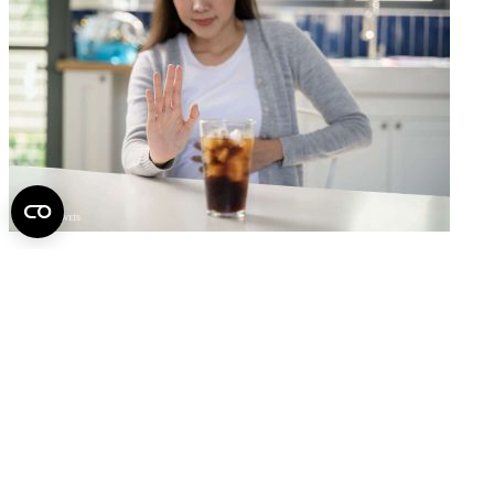
Puffadás, görcsök, migrén: így reagál a szervezetünk
a túl hideg italokra
2026.
július 21.
Fel az oldal tetejére
Semmelweis Egyetem
Kutató-Elitegyetem