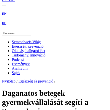
EN
DE
Semmelweis Világ
Egészség, prevenció
Oktatás, hallgatói élet
Tudomány, innováció
Podcast
Események
Archívum
Sajtó
Nyitólap
/
Egészség és prevenció
/
Daganatos betegek
gyermekvállalását segíti a