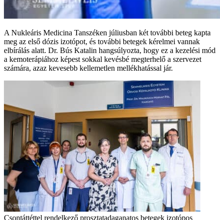
A Nukleáris Medicina Tanszéken júliusban két további beteg kapta
meg az első dózis izotópot, és további betegek kérelmei vannak
elbírálás alatt. Dr. Bús Katalin hangsúlyozta, hogy ez a kezelési mód
a kemoterápiához képest sokkal kevésbé megterhelő a szervezet
számára, azaz kevesebb kellemetlen mellékhatással jár.
Csontáttéttel rendelkező prosztatadaganatos betegek izotópos