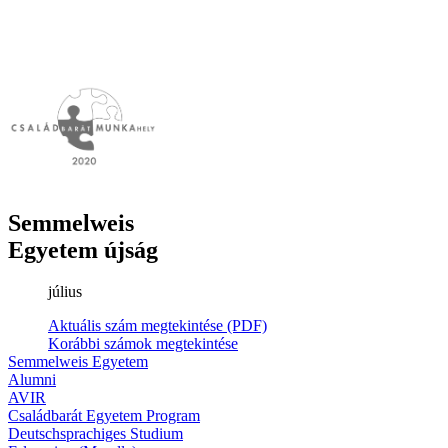
Semmelweis
Egyetem újság
július
Aktuális szám megtekintése (PDF)
Korábbi számok megtekintése
Semmelweis Egyetem
Alumni
AVIR
Családbarát Egyetem Program
Deutschsprachiges Studium