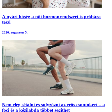
A nyári hőség a női hormonrendszert is próbára
teszi
2026.
augusztus 5.
Nem elég sétálni és súlyzózni az erős csontokért – a
foci és a kézilabda többet segíthet