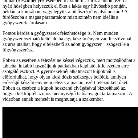
tartható készítmények esetében maximum 25 fok ajánlott, ezért a
nyári hőségben helyezzük el őket a lakás egy hűvösebb pontján,
például a kamrában, vagy tegyük a hűtőszekrény alsó polcára! A
fürdőszoba a magas páratartalom miatt szintén nem ideális a
gyógyszerek tárolására.
Fontos kérdés a gyógyszerek felezhetősége is. Nem minden
gyógyszer osztható ketté, de ha egy készítményen van felezővonal,
az arra utalhat, hogy elfelezhető az adott gyógyszer – szögezi le a
főgyógyszerész.
Ebben az esetben a felezést ne késsel végezzük, mert morzsálódhat a
tabletta, inkább használjunk patikákban kapható, kifejezetten erre
szolgáló eszközt. A gyermekeknél alkalmazott kúpoknál is
előfordulhat, hogy olyan kicsi dózis szükséges belőlük, amilyen
erősségű készítmény nem létezik a piacon, ezért felezni kell őket.
Ebben az esetben a kúpok hosszanti elvágásával biztosítható az,
hogy a két kúpfél azonos mennyiségű hatóanyagot tartalmazzon. A
videóban ennek menetét is megmutatja a szakember.