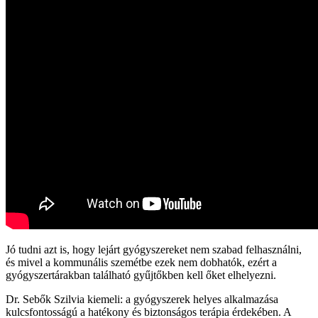
Jó tudni azt is, hogy lejárt gyógyszereket nem szabad felhasználni,
és mivel a kommunális szemétbe ezek nem dobhatók, ezért a
gyógyszertárakban található gyűjtőkben kell őket elhelyezni.
Dr. Sebők Szilvia kiemeli: a gyógyszerek helyes alkalmazása
kulcsfontosságú a hatékony és biztonságos terápia érdekében. A