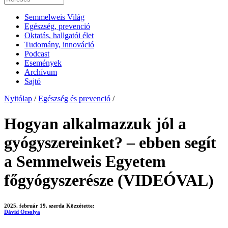
Semmelweis Világ
Egészség, prevenció
Oktatás, hallgatói élet
Tudomány, innováció
Podcast
Események
Archívum
Sajtó
Nyitólap
/
Egészség és prevenció
/
Hogyan alkalmazzuk jól a
gyógyszereinket? – ebben segít
a Semmelweis Egyetem
főgyógyszerésze (VIDEÓVAL)
2025. február 19. szerda
Közzétette:
Dávid Orsolya