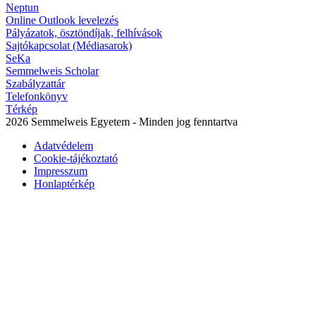
Neptun
Online Outlook levelezés
Pályázatok, ösztöndíjak, felhívások
Sajtókapcsolat (Médiasarok)
SeKa
Semmelweis Scholar
Szabályzattár
Telefonkönyv
Térkép
2026 Semmelweis Egyetem - Minden jog fenntartva
Adatvédelem
Cookie-tájékoztató
Impresszum
Honlaptérkép