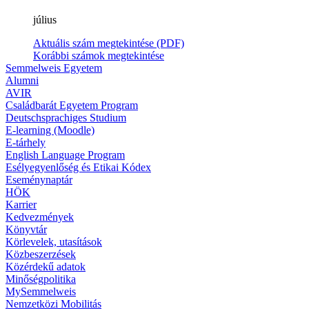
július
Aktuális szám megtekintése (PDF)
Korábbi számok megtekintése
Semmelweis Egyetem
Alumni
AVIR
Családbarát Egyetem Program
Deutschsprachiges Studium
E-learning (Moodle)
E-tárhely
English Language Program
Esélyegyenlőség és Etikai Kódex
Eseménynaptár
HÖK
Karrier
Kedvezmények
Könyvtár
Körlevelek, utasítások
Közbeszerzések
Közérdekű adatok
Minőségpolitika
MySemmelweis
Nemzetközi Mobilitás