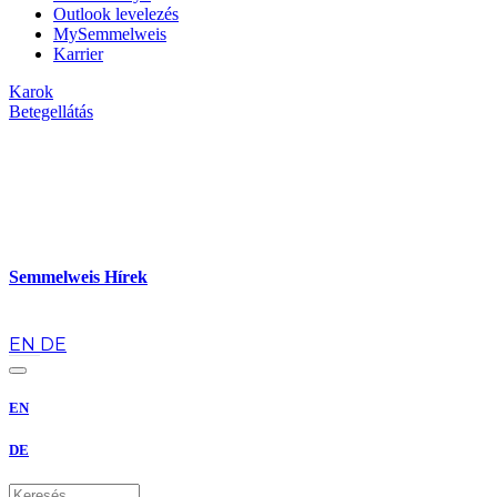
Outlook levelezés
MySemmelweis
Karrier
Karok
Betegellátás
Semmelweis Hírek
hu
EN
DE
EN
DE