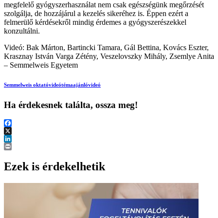
megfelelő gyógyszerhasználat nem csak egészségünk megőrzését
szolgálja, de hozzájárul a kezelés sikeréhez is. Éppen ezért a
felmerülő kérdésekről mindig érdemes a gyógyszerészekkel
konzultálni.
Videó: Bak Márton, Bartincki Tamara, Gál Bettina, Kovács Eszter,
Krasznay István Varga Zétény, Veszelovszky Mihály, Zsemlye Anita
– Semmelweis Egyetem
Semmelweis oktatóvideó
témaajánló
videó
Ha érdekesnek találta, ossza meg!
Facebook
X
LinkedIn
Print
Ezek is érdekelhetik