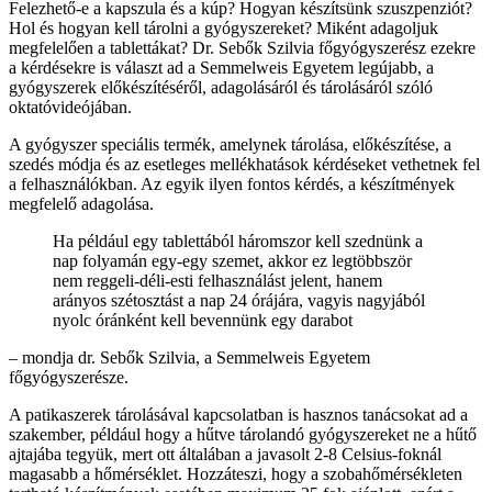
Felezhető-e a kapszula és a kúp? Hogyan készítsünk szuszpenziót?
Hol és hogyan kell tárolni a gyógyszereket? Miként adagoljuk
megfelelően a tablettákat? Dr. Sebők Szilvia főgyógyszerész ezekre
a kérdésekre is választ ad a Semmelweis Egyetem legújabb, a
gyógyszerek előkészítéséről, adagolásáról és tárolásáról szóló
oktatóvideójában.
A gyógyszer speciális termék, amelynek tárolása, előkészítése, a
szedés módja és az esetleges mellékhatások kérdéseket vethetnek fel
a felhasználókban. Az egyik ilyen fontos kérdés, a készítmények
megfelelő adagolása.
Ha például egy tablettából háromszor kell szednünk a
nap folyamán egy-egy szemet, akkor ez legtöbbször
nem reggeli-déli-esti felhasználást jelent, hanem
arányos szétosztást a nap 24 órájára, vagyis nagyjából
nyolc óránként kell bevennünk egy darabot
– mondja dr. Sebők Szilvia, a Semmelweis Egyetem
főgyógyszerésze.
A patikaszerek tárolásával kapcsolatban is hasznos tanácsokat ad a
szakember, például hogy a hűtve tárolandó gyógyszereket ne a hűtő
ajtajába tegyük, mert ott általában a javasolt 2-8 Celsius-foknál
magasabb a hőmérséklet. Hozzáteszi, hogy a szobahőmérsékleten