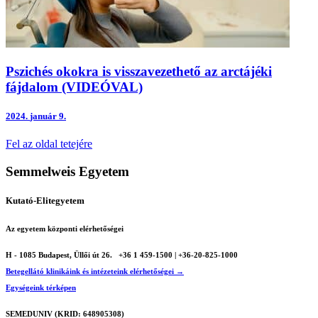
Pszichés okokra is visszavezethető az arctájéki
fájdalom (VIDEÓVAL)
2024.
január 9.
Fel az oldal tetejére
Semmelweis Egyetem
Kutató-Elitegyetem
Az egyetem központi elérhetőségei
H - 1085 Budapest, Üllői út 26.
+36 1 459-1500 | +36-20-825-1000
Betegellátó klinikáink és intézeteink elérhetőségei →
Egységeink térképen
SEMEDUNIV (KRID: 648905308)