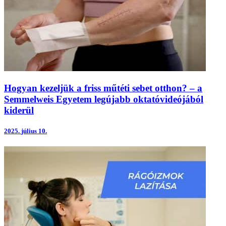
Hogyan kezeljük a friss műtéti sebet otthon? – a
Semmelweis Egyetem legújabb oktatóvideójából
kiderül
2025.
július 10.