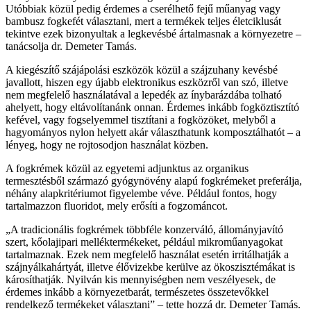
Utóbbiak közül pedig érdemes a cserélhető fejű műanyag vagy
bambusz fogkefét választani, mert a termékek teljes életciklusát
tekintve ezek bizonyultak a legkevésbé ártalmasnak a környezetre –
tanácsolja dr. Demeter Tamás.
A kiegészítő szájápolási eszközök közül a szájzuhany kevésbé
javallott, hiszen egy újabb elektronikus eszközről van szó, illetve
nem megfelelő használatával a lepedék az ínybarázdába tolható
ahelyett, hogy eltávolítanánk onnan. Érdemes inkább fogköztisztító
kefével, vagy fogselyemmel tisztítani a fogközöket, melyből a
hagyományos nylon helyett akár választhatunk komposztálhatót – a
lényeg, hogy ne rojtosodjon használat közben.
A fogkrémek közül az egyetemi adjunktus az organikus
termesztésből származó gyógynövény alapú fogkrémeket preferálja,
néhány alapkritériumot figyelembe véve. Például fontos, hogy
tartalmazzon fluoridot, mely erősíti a fogzománcot.
„A tradicionális fogkrémek többféle konzerváló, állományjavító
szert, kőolajipari melléktermékeket, például mikroműanyagokat
tartalmaznak. Ezek nem megfelelő használat esetén irritálhatják a
szájnyálkahártyát, illetve élővizekbe kerülve az ökoszisztémákat is
károsíthatják. Nyilván kis mennyiségben nem veszélyesek, de
érdemes inkább a környezetbarát, természetes összetevőkkel
rendelkező termékeket választani” – tette hozzá dr. Demeter Tamás.