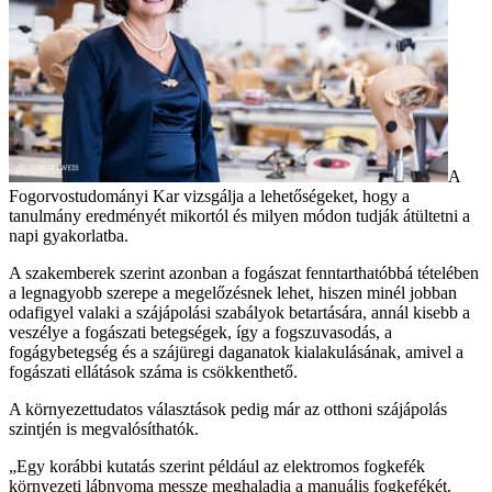
A
Fogorvostudományi Kar vizsgálja a lehetőségeket, hogy a
tanulmány eredményét mikortól és milyen módon tudják átültetni a
napi gyakorlatba.
A szakemberek szerint azonban a fogászat fenntarthatóbbá tételében
a legnagyobb szerepe a megelőzésnek lehet, hiszen minél jobban
odafigyel valaki a szájápolási szabályok betartására, annál kisebb a
veszélye a fogászati betegségek, így a fogszuvasodás, a
fogágybetegség és a szájüregi daganatok kialakulásának, amivel a
fogászati ellátások száma is csökkenthető.
A környezettudatos választások pedig már az otthoni szájápolás
szintjén is megvalósíthatók.
„Egy korábbi kutatás szerint például az elektromos fogkefék
környezeti lábnyoma messze meghaladja a manuális fogkefékét.