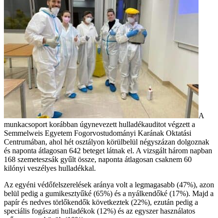
A
munkacsoport korábban úgynevezett hulladékauditot végzett a
Semmelweis Egyetem Fogorvostudományi Karának Oktatási
Centrumában, ahol hét osztályon körülbelül négyszázan dolgoznak
és naponta átlagosan 642 beteget látnak el. A vizsgált három napban
168 szemeteszsák gyűlt össze, naponta átlagosan csaknem 60
kilónyi veszélyes hulladékkal.
Az egyéni védőfelszerelések aránya volt a legmagasabb (47%), azon
belül pedig a gumikesztyűké (65%) és a nyálkendőké (17%). Majd a
papír és nedves törlőkendők következtek (22%), ezután pedig a
speciális fogászati hulladékok (12%) és az egyszer használatos