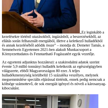
„Ez leginkább a
kezelésekre történő utazásokból, ingázásból, a beszerzésekből, az
ellátás során felhasznált energiából, illetve a keletkező hulladékból
és annak kezeléséből adódik össze” – mondja dr. Demeter Tamás, a
Semmelweis Egyetemen 2021-ben alakult Munkacsoport a
Környezettudatos és Fenntartható Fogászatért egyik vezetője.
Az egyetemi adjunktus hozzáteszi: a szakirodalmi adatok szerint
évente 5,9 millió tonnányi hulladék keletkezik az egészségügyben
világszerte, ebből Magyarországon 80 ezer. A teljes
hulladékmennyiség körülbelül 15 százaléka veszélyes, melynek
megsemmisítése speciális eljárással történik, ennek pedig nemcsak a
költsége számottevő, de sok energiát igényel és növeli a károsanyag-
kibocsátást.