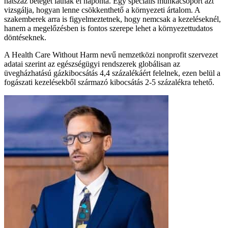
hatszáz beteget látnak el naponta. Egy speciális munkacsoport azt
vizsgálja, hogyan lenne csökkenthető a környezeti ártalom. A
szakemberek arra is figyelmeztetnek, hogy nemcsak a kezeléseknél,
hanem a megelőzésben is fontos szerepe lehet a környezettudatos
döntéseknek.
A Health Care Without Harm nevű nemzetközi nonprofit szervezet
adatai szerint az egészségügyi rendszerek globálisan az
üvegházhatású gázkibocsátás 4,4 százalékáért felelnek, ezen belül a
fogászati kezelésekből származó kibocsátás 2-5 százalékra tehető.