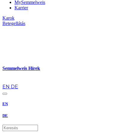
MySemmelweis
Karrier
Karok
Betegellátás
Semmelweis Hírek
hu
EN
DE
EN
DE