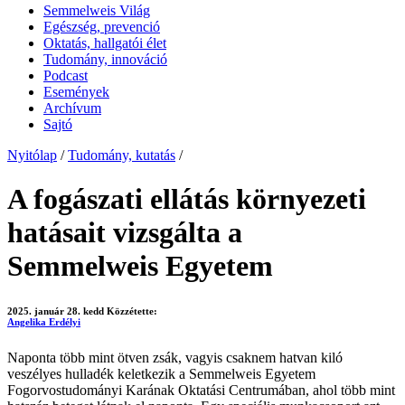
Semmelweis Világ
Egészség, prevenció
Oktatás, hallgatói élet
Tudomány, innováció
Podcast
Események
Archívum
Sajtó
Nyitólap
/
Tudomány, kutatás
/
A fogászati ellátás környezeti
hatásait vizsgálta a
Semmelweis Egyetem
2025. január 28. kedd
Közzétette:
Angelika Erdélyi
Naponta több mint ötven zsák, vagyis csaknem hatvan kiló
veszélyes hulladék keletkezik a Semmelweis Egyetem
Fogorvostudományi Karának Oktatási Centrumában, ahol több mint