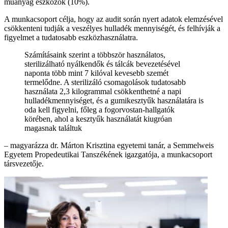
műanyag eszközök (10%).
A munkacsoport célja, hogy az audit során nyert adatok elemzésével
csökkenteni tudják a veszélyes hulladék mennyiségét, és felhívják a
figyelmet a tudatosabb eszközhasználatra.
Számításaink szerint a többször használatos,
sterilizálható nyálkendők és tálcák bevezetésével
naponta több mint 7 kilóval kevesebb szemét
termelődne. A sterilizáló csomagolások tudatosabb
használata 2,3 kilogrammal csökkenthetné a napi
hulladékmennyiséget, és a gumikesztyűk használatára is
oda kell figyelni, főleg a fogorvostan-hallgatók
körében, ahol a kesztyűk használatát kiugróan
magasnak találtuk
– magyarázza dr. Márton Krisztina egyetemi tanár, a Semmelweis
Egyetem Propedeutikai Tanszékének igazgatója, a munkacsoport
társvezetője.