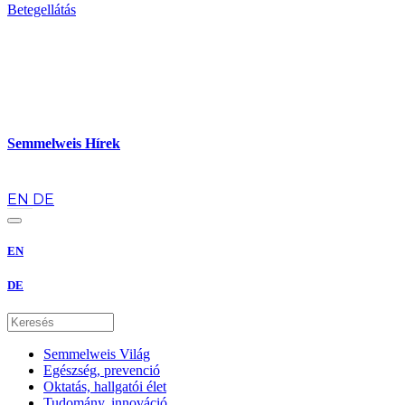
Betegellátás
Semmelweis Hírek
hu
EN
DE
EN
DE
Semmelweis Világ
Egészség, prevenció
Oktatás, hallgatói élet
Tudomány, innováció