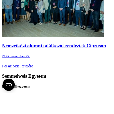
Nemzetközi alumni találkozót rendeztek Cipruson
2025.
november 27.
Fel az oldal tetejére
Semmelweis Egyetem
Kutató-Elitegyetem
Az egyetem központi elérhetőségei
H - 1085 Budapest, Üllői út 26.
+36 1 459-1500 | +36-20-825-1000
Betegellátó klinikáink és intézeteink elérhetőségei →