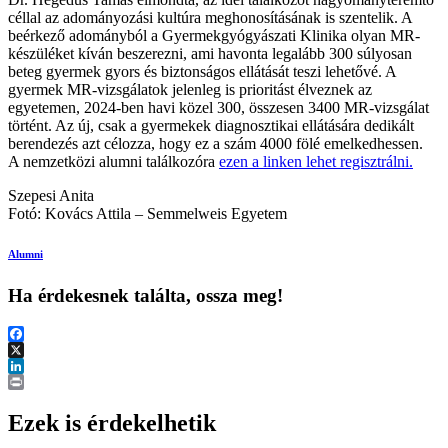
céllal az adományozási kultúra meghonosításának is szentelik. A
beérkező adományból a Gyermekgyógyászati Klinika olyan MR-
készüléket kíván beszerezni, ami havonta legalább 300 súlyosan
beteg gyermek gyors és biztonságos ellátását teszi lehetővé. A
gyermek MR-vizsgálatok jelenleg is prioritást élveznek az
egyetemen, 2024-ben havi közel 300, összesen 3400 MR-vizsgálat
történt. Az új, csak a gyermekek diagnosztikai ellátására dedikált
berendezés azt célozza, hogy ez a szám 4000 fölé emelkedhessen.
A nemzetközi alumni találkozóra
ezen a linken lehet regisztrálni.
Szepesi Anita
Fotó: Kovács Attila – Semmelweis Egyetem
Alumni
Ha érdekesnek találta, ossza meg!
Facebook
X
LinkedIn
Print
Ezek is érdekelhetik