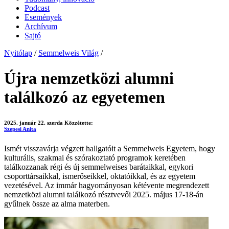
Podcast
Események
Archívum
Sajtó
Nyitólap
/
Semmelweis Világ
/
Újra nemzetközi alumni
találkozó az egyetemen
2025. január 22. szerda
Közzétette:
Szepesi Anita
Ismét visszavárja végzett hallgatóit a Semmelweis Egyetem, hogy
kulturális, szakmai és szórakoztató programok keretében
találkozzanak régi és új semmelweises barátaikkal, egykori
csoporttársaikkal, ismerőseikkel, oktatóikkal, és az egyetem
vezetésével. Az immár hagyományosan kétévente megrendezett
nemzetközi alumni találkozó résztvevői 2025. május 17-18-án
gyűlnek össze az alma materben.