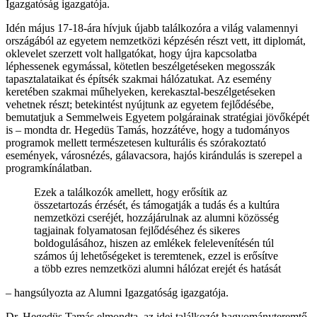
Igazgatóság igazgatója.
Idén május 17-18-ára hívjuk újabb találkozóra a világ valamennyi
országából az egyetem nemzetközi képzésén részt vett, itt diplomát,
oklevelet szerzett volt hallgatókat, hogy újra kapcsolatba
léphessenek egymással, kötetlen beszélgetéseken megosszák
tapasztalataikat és építsék szakmai hálózatukat. Az esemény
keretében szakmai műhelyeken, kerekasztal-beszélgetéseken
vehetnek részt; betekintést nyújtunk az egyetem fejlődésébe,
bemutatjuk a Semmelweis Egyetem polgárainak stratégiai jövőképét
is – mondta dr. Hegedüs Tamás, hozzátéve, hogy a tudományos
programok mellett természetesen kulturális és szórakoztató
események, városnézés, gálavacsora, hajós kirándulás is szerepel a
programkínálatban.
Ezek a találkozók amellett, hogy erősítik az
összetartozás érzését, és támogatják a tudás és a kultúra
nemzetközi cseréjét, hozzájárulnak az alumni közösség
tagjainak folyamatosan fejlődéséhez és sikeres
boldogulásához, hiszen az emlékek felelevenítésén túl
számos új lehetőségeket is teremtenek, ezzel is erősítve
a több ezres nemzetközi alumni hálózat erejét és hatását
– hangsúlyozta az Alumni Igazgatóság igazgatója.
Dr. Hegedüs Tamás elmondta, az idei találkozót hagyományteremtő