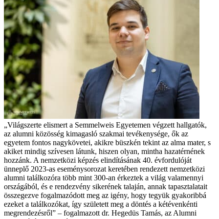
„Világszerte elismert a Semmelweis Egyetemen végzett hallgatók,
az alumni közösség kimagasló szakmai tevékenysége, ők az
egyetem fontos nagykövetei, akikre büszkén tekint az alma mater, s
akiket mindig szívesen látunk, hiszen olyan, mintha hazatérnének
hozzánk. A nemzetközi képzés elindításának 40. évfordulóját
ünneplő 2023-as eseménysorozat keretében rendezett nemzetközi
alumni találkozóra több mint 300-an érkeztek a világ valamennyi
országából, és e rendezvény sikerének talaján, annak tapasztalatait
összegezve fogalmazódott meg az igény, hogy tegyük gyakoribbá
ezeket a találkozókat, így született meg a döntés a kétévenkénti
megrendezésről” – fogalmazott dr. Hegedüs Tamás, az Alumni