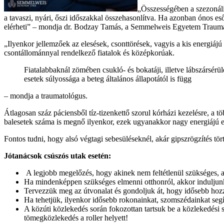
„Összességében a szezonális
a tavaszi, nyári, őszi időszakkal összehasonlítva. Ha azonban ónos es
elérheti” – mondja dr. Bodzay Tamás, a Semmelweis Egyetem Traumat
„Ilyenkor jellemzőek az elesések, csonttörések, vagyis a kis energiáj
csontállománnyal rendelkező fiatalok és középkorúak.
Fiatalabbaknál zömében csukló- és bokatáji, illetve lábszársérü
esetek súlyossága a beteg általános állapotától is függ
– mondja a traumatológus.
Átlagosan száz páciensből tíz-tizenkettő szorul kórházi kezelésre, a tö
balesetek száma is megnő ilyenkor, ezek ugyanakkor nagy energiájú e
Fontos tudni, hogy alsó végtagi sebesüléseknél, akár gipszrögzítés tört
Jótanácsok csúszós utak esetén:
A legjobb megelőzés, hogy akinek nem feltétlenül szükséges, a
Ha mindenképpen szükséges elmenni otthonról, akkor induljunk
Tervezzük meg az útvonalat és gondoljuk át, hogy idősebb hozz
Ha tehetjük, ilyenkor idősebb rokonainkat, szomszédainkat segít
A közúti közlekedés során fokozottan tartsuk be a közlekedési s
tömegközlekedés a roller helyett!