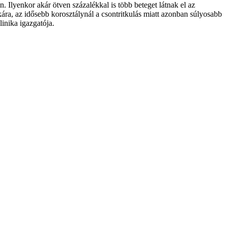
Ilyenkor akár ötven százalékkal is több beteget látnak el az
ára, az idősebb korosztálynál a csontritkulás miatt azonban súlyosabb
linika igazgatója.