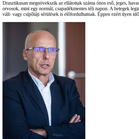
Drasztikusan megnövekszik az ellátottak száma ónos eső, jeges, havas
orvosok, mint egy normál, csapadékmentes téli napon. A betegek legin
váll- vagy csípőtáji sérülések is előfordulhatnak. Éppen ezért ilyen id