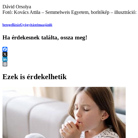
Dávid Orsolya
Fotó: Kovács Attila – Semmelweis Egyetem, borítókép – illusztráció
betegellátás
Gyógyítás
témaajánló
Ha érdekesnek találta, ossza meg!
Facebook
X
LinkedIn
Print
Ezek is érdekelhetik