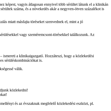
ez képest, vagyis átlagosan ennyivel több sérültet látunk el a klinikán
ó sérültek száma, és a növekedés akár a negyven-ötven százalékot is
lás miatt másfajta töréseket szenvednek el, mint a jó
ki sérülésekkel vagy szeméremcsont-törésekkel találkozunk. Az
k – ismereti a klinikaigazgató. Hozzáteszi, hogy a közlekedési
es sérüléskombinációkat is.
ükségessé válik.
udjunk közlekedni!
okat!
i mellényt és az évszaknak megfelelő közlekedési eszközt, pl.