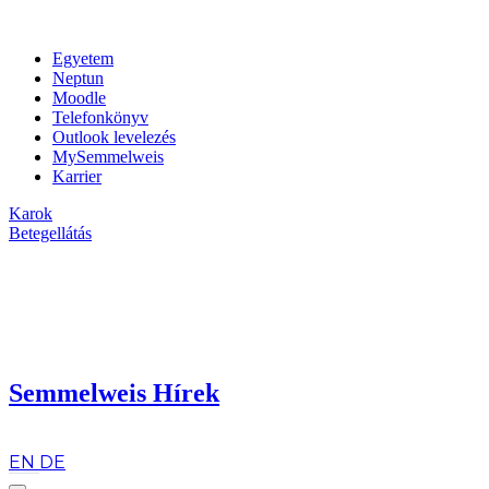
Egyetem
Neptun
Moodle
Telefonkönyv
Outlook levelezés
MySemmelweis
Karrier
Karok
Betegellátás
Semmelweis Hírek
hu
EN
DE