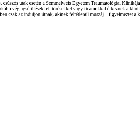
, csúszós utak esetén a Semmelweis Egyetem Traumatológiai Klinikáján. 
kább végtagsérülésekkel, törésekkel vagy ficamokkal érkeznek a klinik
őben csak az induljon útnak, akinek feltétlenül muszáj – figyelmeztet a k