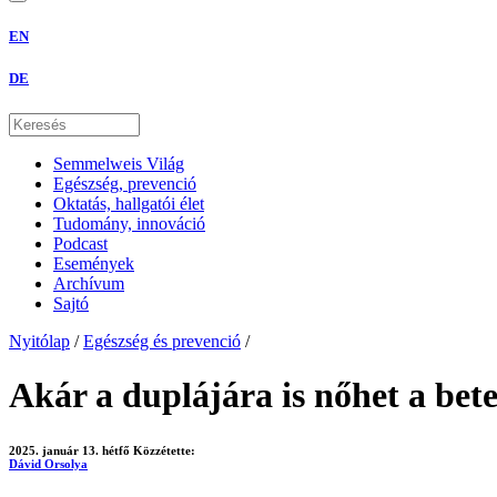
EN
DE
Semmelweis Világ
Egészség, prevenció
Oktatás, hallgatói élet
Tudomány, innováció
Podcast
Események
Archívum
Sajtó
Nyitólap
/
Egészség és prevenció
/
Akár a duplájára is nőhet a bet
2025. január 13. hétfő
Közzétette:
Dávid Orsolya