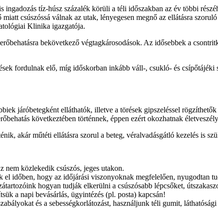
 ingadozás tíz-húsz százalék körüli a téli időszakban az év többi részéh
ő miatt csúszóssá válnak az utak, lényegesen megnő az ellátásra szorul
ológiai Klinika igazgatója.
ú erőbehatásra bekövetkező végtagkárosodások. Az idősebbek a csontritku
lések fordulnak elő, míg időskorban inkább váll-, csukló- és csípőtájé
bbiek járóbetegként elláthatók, illetve a törések gipszeléssel rögzíthető
rőbehatás következtében történnek, éppen ezért okozhatnak életveszély
énik, akár műtéti ellátásra szorul a beteg, véralvadásgátló kezelés is sz
z nem közlekedik csúszós, jeges utakon.
 el időben, hogy az időjárási viszonyoknak megfelelően, nyugodtan t
átartozóink hogyan tudják elkerülni a csúszósabb lépcsőket, útszakasz
sük a napi bevásárlás, ügyintézés (pl. posta) kapcsán!
zabályokat és a sebességkorlátozást, használjunk téli gumit, láthatóság