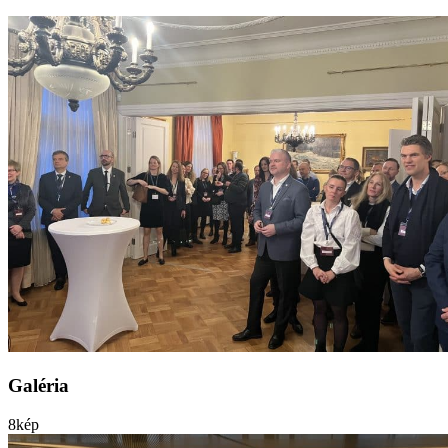
Galéria
8
kép