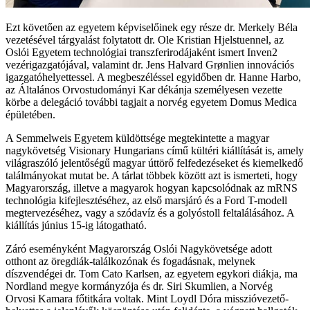
Ezt követően az egyetem képviselőinek egy része dr. Merkely Béla
vezetésével tárgyalást folytatott dr. Ole Kristian Hjelstuennel, az
Oslói Egyetem technológiai transzferirodájaként ismert Inven2
vezérigazgatójával, valamint dr. Jens Halvard Grønlien innovációs
igazgatóhelyettessel. A megbeszéléssel egyidőben dr. Hanne Harbo,
az Általános Orvostudományi Kar dékánja személyesen vezette
körbe a delegáció további tagjait a norvég egyetem Domus Medica
épületében.
A Semmelweis Egyetem küldöttsége megtekintette a magyar
nagykövetség Visionary Hungarians című kültéri kiállítását is, amely
világraszóló jelentőségű magyar úttörő felfedezéseket és kiemelkedő
találmányokat mutat be. A tárlat többek között azt is ismerteti, hogy
Magyarország, illetve a magyarok hogyan kapcsolódnak az mRNS
technológia kifejlesztéséhez, az első marsjáró és a Ford T-modell
megtervezéséhez, vagy a szódavíz és a golyóstoll feltalálásához. A
kiállítás június 15-ig látogatható.
Záró eseményként Magyarország Oslói Nagykövetsége adott
otthont az öregdiák-találkozónak és fogadásnak, melynek
díszvendégei dr. Tom Cato Karlsen, az egyetem egykori diákja, ma
Nordland megye kormányzója és dr. Siri Skumlien, a Norvég
Orvosi Kamara főtitkára voltak. Mint Loydl Dóra misszióvezető-