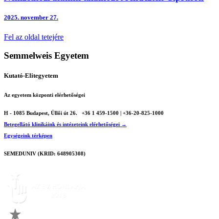
2025.
november 27.
Fel az oldal tetejére
Semmelweis Egyetem
Kutató-Elitegyetem
Az egyetem központi elérhetőségei
H - 1085 Budapest, Üllői út 26.
+36 1 459-1500 | +36-20-825-1000
Betegellátó klinikáink és intézeteink elérhetőségei →
Egységeink térképen
SEMEDUNIV (KRID: 648905308)