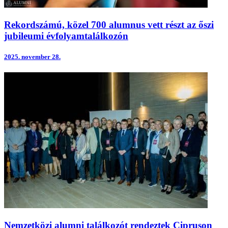
Rekordszámú, közel 700 alumnus vett részt az őszi
jubileumi évfolyamtalálkozón
2025.
november 28.
Nemzetközi alumni találkozót rendeztek Cipruson