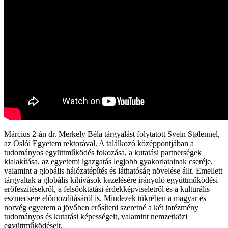
Március 2-án dr. Merkely Béla tárgyalást folytatott Svein Stølennel,
az Oslói Egyetem rektorával. A találkozó középpontjában a
tudományos együttműködés fokozása, a kutatási partnerségek
kialakítása, az egyetemi igazgatás legjobb gyakorlatainak cseréje,
valamint a globális hálózatépítés és láthatóság növelése állt. Emellett
tárgyaltak a globális kihívások kezelésére irányuló együttműködési
erőfeszítésekről, a felsőoktatási érdekképviseletről és a kulturális
eszmecsere előmozdításáról is. Mindezek tükrében a magyar és
norvég egyetem a jövőben erősíteni szeretné a két intézmény
tudományos és kutatási képességeit, valamint nemzetközi
együttműködéseit.