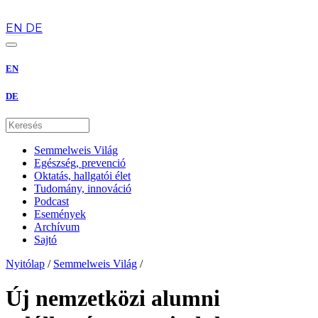
hu
EN
DE
EN
DE
Semmelweis Világ
Egészség, prevenció
Oktatás, hallgatói élet
Tudomány, innováció
Podcast
Események
Archívum
Sajtó
Nyitólap
/
Semmelweis Világ
/
Új nemzetközi alumni