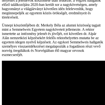
helyettes a jelenlévők köszöntése után felidézte, a végzett hallgatók
előző találkozójára 2020-ban került sor a nagykövetségen, amely
hagyományt a világjárványt követően idén felelevenítik, hogy
megünnepeljék az egyetem közös örökségét, eredményeit és
törekvéseit.
Ünnepi köszöntőjében dr. Merkely Béla az alumni közösség tagjait
mint a Semmelweis Egyetem nagyköveteit jellemezte. A rektor
ismertette az intézmény jelenét és jövőjét, ezt követően dr. Alpár
Alán nemzetközi képzésekért felelős rektorhelyettes mutatta be az
egyetem idegen nyelvű képzéseit. Az egykori Semmelweis hallgatók
személyes visszaemlékezései megalapozták a fogadáson részt vevő
norvég öregdiákok és Norvégiában élő magyar orvosok
eszmecseréjét.