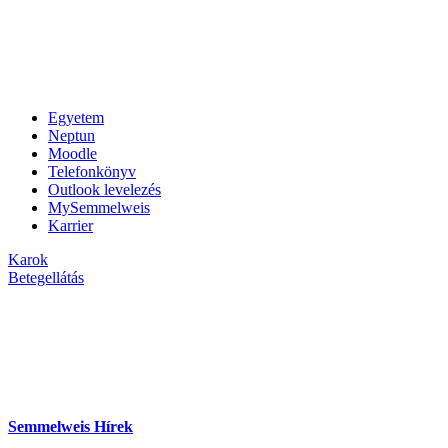
Egyetem
Neptun
Moodle
Telefonkönyv
Outlook levelezés
MySemmelweis
Karrier
Karok
Betegellátás
Semmelweis Hírek