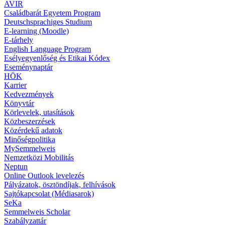
AVIR
Családbarát Egyetem Program
Deutschsprachiges Studium
E-learning (Moodle)
E-tárhely
English Language Program
Esélyegyenlőség és Etikai Kódex
Eseménynaptár
HÖK
Karrier
Kedvezmények
Könyvtár
Körlevelek, utasítások
Közbeszerzések
Közérdekű adatok
Minőségpolitika
MySemmelweis
Nemzetközi Mobilitás
Neptun
Online Outlook levelezés
Pályázatok, ösztöndíjak, felhívások
Sajtókapcsolat (Médiasarok)
SeKa
Semmelweis Scholar
Szabályzattár