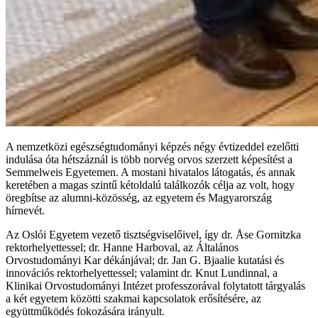
A nemzetközi egészségtudományi képzés négy évtizeddel ezelőtti
indulása óta hétszáznál is több norvég orvos szerzett képesítést a
Semmelweis Egyetemen. A mostani hivatalos látogatás, és annak
keretében a magas szintű kétoldalú találkozók célja az volt, hogy
öregbítse az alumni-közösség, az egyetem és Magyarország
hírnevét.
Az Oslói Egyetem vezető tisztségviselőivel, így dr. Åse Gornitzka
rektorhelyettessel; dr. Hanne Harboval, az Általános
Orvostudományi Kar dékánjával; dr. Jan G. Bjaalie kutatási és
innovációs rektorhelyettessel; valamint dr. Knut Lundinnal, a
Klinikai Orvostudományi Intézet professzorával folytatott tárgyalás
a két egyetem közötti szakmai kapcsolatok erősítésére, az
együttműködés fokozására irányult.