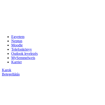
Egyetem
Neptun
Moodle
Telefonkönyv
Outlook levelezés
MySemmelweis
Karrier
Karok
Betegellátás