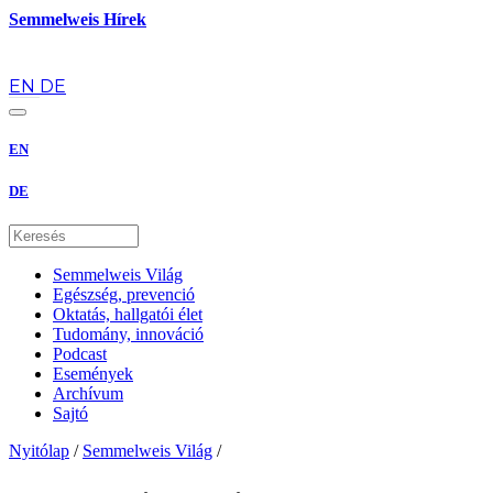
Semmelweis Hírek
hu
EN
DE
EN
DE
Semmelweis Világ
Egészség, prevenció
Oktatás, hallgatói élet
Tudomány, innováció
Podcast
Események
Archívum
Sajtó
Nyitólap
/
Semmelweis Világ
/