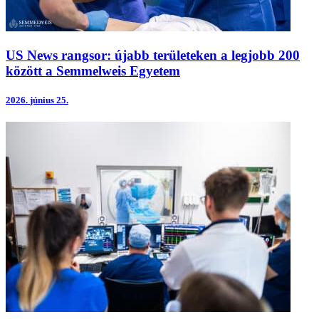
US News rangsor: újabb területeken a legjobb 200
között a Semmelweis Egyetem
2026.
június 25.