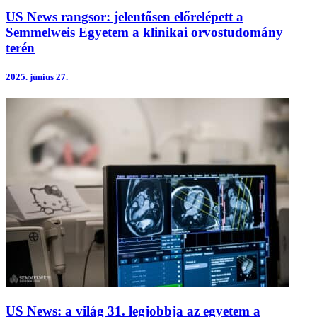
US News rangsor: jelentősen előrelépett a
Semmelweis Egyetem a klinikai orvostudomány
terén
2025.
június 27.
US News: a világ 31. legjobbja az egyetem a