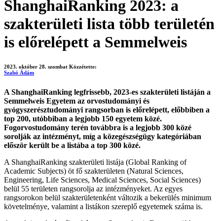
ShanghaiRanking 2023: a
szakterületi lista több területén
is előrelépett a Semmelweis
2023. október 28. szombat
Közzétette:
Szabó Ádám
A ShanghaiRanking legfrissebb, 2023-es szakterületi listáján a
Semmelweis Egyetem az orvostudományi és
gyógyszerésztudományi rangsorban is előrelépett, előbbiben a
top 200, utóbbiban a legjobb 150 egyetem közé.
Fogorvostudomány terén továbbra is a legjobb 300 közé
sorolják az intézményt, míg a közegészségügy kategóriában
először került be a listába a top 300 közé.
A ShanghaiRanking szakterületi listája (Global Ranking of
Academic Subjects) öt fő szakterületen (Natural Sciences,
Engineering, Life Sciences, Medical Sciences, Social Sciences)
belül 55 területen rangsorolja az intézményeket. Az egyes
rangsorokon belül szakterületenként változik a bekerülés minimum
követelménye, valamint a listákon szereplő egyetemek száma is.