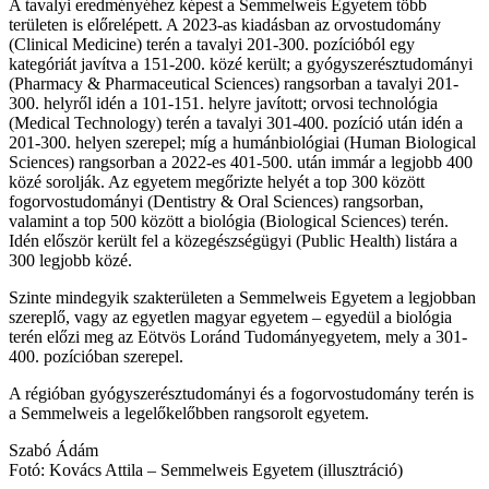
A tavalyi eredményéhez képest a Semmelweis Egyetem több
területen is előrelépett. A 2023-as kiadásban az orvostudomány
(Clinical Medicine) terén a tavalyi 201-300. pozícióból egy
kategóriát javítva a 151-200. közé került; a gyógyszerésztudományi
(Pharmacy & Pharmaceutical Sciences) rangsorban a tavalyi 201-
300. helyről idén a 101-151. helyre javított; orvosi technológia
(Medical Technology) terén a tavalyi 301-400. pozíció után idén a
201-300. helyen szerepel; míg a humánbiológiai (Human Biological
Sciences) rangsorban a 2022-es 401-500. után immár a legjobb 400
közé sorolják. Az egyetem megőrizte helyét a top 300 között
fogorvostudományi (Dentistry & Oral Sciences) rangsorban,
valamint a top 500 között a biológia (Biological Sciences) terén.
Idén először került fel a közegészségügyi (Public Health) listára a
300 legjobb közé.
Szinte mindegyik szakterületen a Semmelweis Egyetem a legjobban
szereplő, vagy az egyetlen magyar egyetem – egyedül a biológia
terén előzi meg az Eötvös Loránd Tudományegyetem, mely a 301-
400. pozícióban szerepel.
A régióban gyógyszerésztudományi és a fogorvostudomány terén is
a Semmelweis a legelőkelőbben rangsorolt egyetem.
Szabó Ádám
Fotó: Kovács Attila – Semmelweis Egyetem (illusztráció)