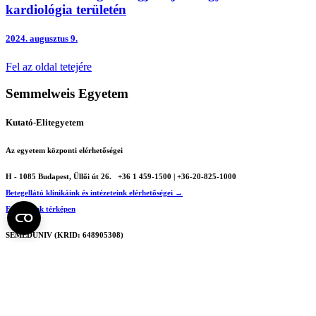
kardiológia területén
2024.
augusztus 9.
Fel az oldal tetejére
Semmelweis Egyetem
Kutató-Elitegyetem
Az egyetem központi elérhetőségei
H - 1085 Budapest, Üllői út 26.
+36 1 459-1500 | +36-20-825-1000
Betegellátó klinikáink és intézeteink elérhetőségei →
Egységeink térképen
SEMEDUNIV (KRID: 648905308)