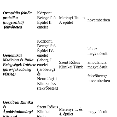
Ortopédia felnőtt
Központi
protetika
Betegellátó
Merényi Trauma
novemberben
(nagyízületi)
Épület II.
A épület
fekvőbeteg
emelet
Központi
Betegellátó
labor:
Épület IV.
megvalósult
Genomikai
emelet
Medicina és Ritka
(labor), I.
Szent Rókus
ambulancia:
Betegségek Intézete
emelet
Klinikai Tömb
megvalósult
(járó+fekvőbeteg
(járóbeteg)
részleg)
és
fekvőbeteg:
Neurológiai
novemberben
Klinika fsz.
(fekvőbeteg)
Geriátriai Klinika
és
Szent Rókus
Merényi 1. és
Ápolástudományi
Klinikai
megvalósult
4. épület
Központ
tömb