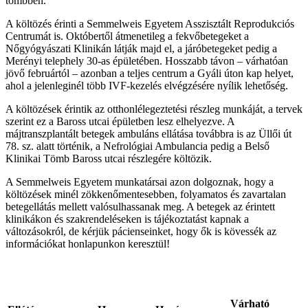
tömbben.
A költözés érinti a Semmelweis Egyetem Asszisztált Reprodukciós
Centrumát is. Októbertől átmenetileg a fekvőbetegeket a
Nőgyógyászati Klinikán látják majd el, a járóbetegeket pedig a
Merényi telephely 30-as épületében. Hosszabb távon – várhatóan
jövő februártól – azonban a teljes centrum a Gyáli úton kap helyet,
ahol a jelenleginél több IVF-kezelés elvégzésére nyílik lehetőség.
A költözések érintik az otthonlélegeztetési részleg munkáját, a tervek
szerint ez a Baross utcai épületben lesz elhelyezve. A
májtranszplantált betegek ambuláns ellátása továbbra is az Üllői út
78. sz. alatt történik, a Nefrológiai Ambulancia pedig a Belső
Klinikai Tömb Baross utcai részlegére költözik.
A Semmelweis Egyetem munkatársai azon dolgoznak, hogy a
költözések minél zökkenőmentesebben, folyamatos és zavartalan
betegellátás mellett valósulhassanak meg. A betegek az érintett
klinikákon és szakrendeléseken is tájékoztatást kapnak a
változásokról, de kérjük pácienseinket, hogy ők is kövessék az
információkat honlapunkon keresztül!
Várható