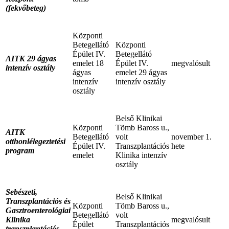
(fekvőbeteg)
Központi
Betegellátó
Központi
Épület IV.
Betegellátó
AITK 29 ágyas
emelet 18
Épület IV.
megvalósult
intenzív osztály
ágyas
emelet 29 ágyas
intenzív
intenzív osztály
osztály
Belső Klinikai
Központi
Tömb Baross u.,
AITK
Betegellátó
volt
november 1.
otthonlélegeztetési
Épület IV.
Transzplantációs
hete
program
emelet
Klinika intenzív
osztály
Sebészeti,
Belső Klinikai
Transzplantációs és
Központi
Tömb Baross u.,
Gasztroenterológiai
Betegellátó
volt
Klinika
megvalósult
Épület
Transzplantációs
transzplantációs