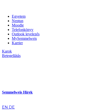
Egyetem
Neptun
Moodle
Telefonkönyv
Outlook levelezés
MySemmelweis
Karrier
Karok
Betegellátás
Semmelweis Hírek
hu
EN
DE