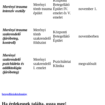
Központi
Merényi
Betegellátó
Merényi trauma
tömb trauma
Épület IV.
november 1.
intenzív osztály
épület
emelet és V.
emelet
Merényi trauma
Merényi
Központi
szakrendelő
tömb
Betegellátó
novemberben
(járóbeteg,
szakrendelő
Épület
kontroll)
földszint
Merényi
szakrendelő
Merényi
Pszichiátriai
pszichiátria és
szakrendelő
megvalósult
Klinika
addiktológia
I. emelet
(járóbeteg)
betegellátás
közlemény
Ha érdekesnek találta, ossza meg!