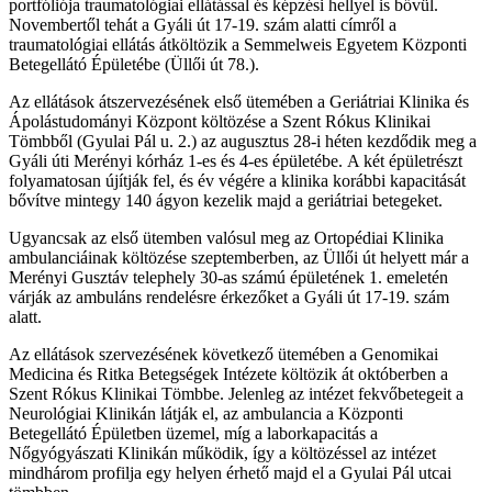
portfóliója traumatológiai ellátással és képzési hellyel is bővül.
Novembertől tehát a Gyáli út 17-19. szám alatti címről a
traumatológiai ellátás átköltözik a Semmelweis Egyetem Központi
Betegellátó Épületébe (Üllői út 78.).
Az ellátások átszervezésének első ütemében a Geriátriai Klinika és
Ápolástudományi Központ költözése a Szent Rókus Klinikai
Tömbből (Gyulai Pál u. 2.) az augusztus 28-i héten kezdődik meg a
Gyáli úti Merényi kórház 1-es és 4-es épületébe. A két épületrészt
folyamatosan újítják fel, és év végére a klinika korábbi kapacitását
bővítve mintegy 140 ágyon kezelik majd a geriátriai betegeket.
Ugyancsak az első ütemben valósul meg az Ortopédiai Klinika
ambulanciáinak költözése szeptemberben, az Üllői út helyett már a
Merényi Gusztáv telephely 30-as számú épületének 1. emeletén
várják az ambuláns rendelésre érkezőket a Gyáli út 17-19. szám
alatt.
Az ellátások szervezésének következő ütemében a Genomikai
Medicina és Ritka Betegségek Intézete költözik át októberben a
Szent Rókus Klinikai Tömbbe. Jelenleg az intézet fekvőbetegeit a
Neurológiai Klinikán látják el, az ambulancia a Központi
Betegellátó Épületben üzemel, míg a laborkapacitás a
Nőgyógyászati Klinikán működik, így a költözéssel az intézet
mindhárom profilja egy helyen érhető majd el a Gyulai Pál utcai