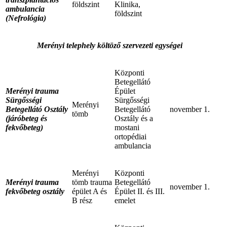
földszint
Klinika,
ambulancia
földszint
(Nefrológia)
Merényi telephely költöző szervezeti egységei
Központi
Betegellátó
Merényi trauma
Épület
Sürgősségi
Sürgősségi
Merényi
Betegellátó Osztály
Betegellátó
november 1.
tömb
(járóbeteg és
Osztály és a
fekvőbeteg)
mostani
ortopédiai
ambulancia
Merényi
Központi
Merényi trauma
tömb trauma
Betegellátó
november 1.
fekvőbeteg osztály
épület A és
Épület II. és III.
B rész
emelet