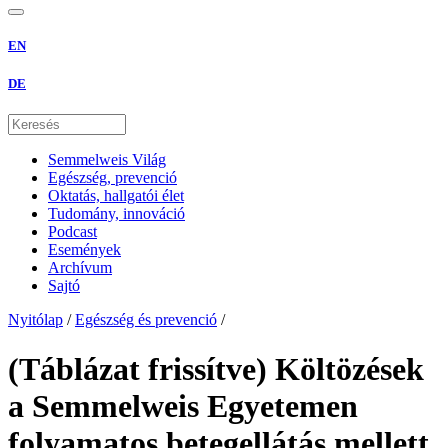
EN
DE
Semmelweis Világ
Egészség, prevenció
Oktatás, hallgatói élet
Tudomány, innováció
Podcast
Események
Archívum
Sajtó
Nyitólap
/
Egészség és prevenció
/
(Táblázat frissítve) Költözések
a Semmelweis Egyetemen
folyamatos betegellátás mellett