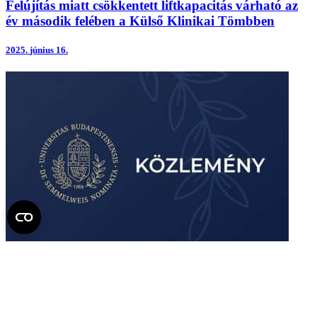
Felújítás miatt csökkentett liftkapacitás várható az
év második felében a Külső Klinikai Tömbben
2025.
június 16.
Három új szakterülettel bővül a Semmelweis
Egyetem profilja