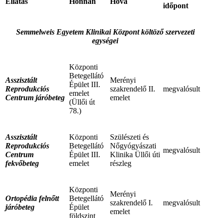
Ellátás
Honnan
Hová
időpont
Semmelweis Egyetem Klinikai Központ költöző szervezeti
egységei
Központi
Betegellátó
Asszisztált
Merényi
Épület III.
Reprodukciós
szakrendelő II.
megvalósult
emelet
Centrum járóbeteg
emelet
(Üllői út
78.)
Asszisztált
Központi
Szülészeti és
Reprodukciós
Betegellátó
Nőgyógyászati
megvalósult
Centrum
Épület III.
Klinika Üllői úti
fekvőbeteg
emelet
részleg
Központi
Merényi
Ortopédia felnőtt
Betegellátó
szakrendelő I.
megvalósult
járóbeteg
Épület
emelet
földszint