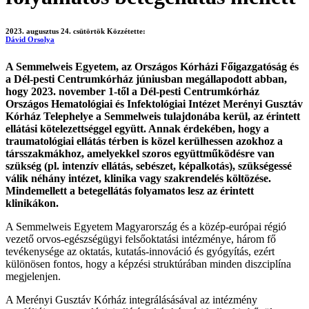
2023. augusztus 24. csütörtök
Közzétette:
Dávid Orsolya
A Semmelweis Egyetem, az Országos Kórházi Főigazgatóság és
a Dél-pesti Centrumkórház júniusban megállapodott abban,
hogy 2023. november 1-től a Dél-pesti Centrumkórház
Országos Hematológiai és Infektológiai Intézet Merényi Gusztáv
Kórház Telephelye a Semmelweis tulajdonába kerül, az érintett
ellátási kötelezettséggel együtt. Annak érdekében, hogy a
traumatológiai ellátás térben is közel kerülhessen azokhoz a
társszakmákhoz, amelyekkel szoros együttműködésre van
szükség (pl. intenzív ellátás, sebészet, képalkotás), szükségessé
válik néhány intézet, klinika vagy szakrendelés költözése.
Mindemellett a betegellátás folyamatos lesz az érintett
klinikákon.
A Semmelweis Egyetem Magyarország és a közép-európai régió
vezető orvos-egészségügyi felsőoktatási intézménye, három fő
tevékenysége az oktatás, kutatás-innováció és gyógyítás, ezért
különösen fontos, hogy a képzési struktúrában minden diszciplína
megjelenjen.
A Merényi Gusztáv Kórház integrálásásával az intézmény