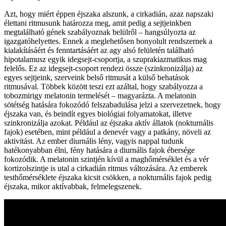
Azt, hogy miért éppen éjszaka alszunk, a cirkadián, azaz napszaki
élettani ritmusunk határozza meg, amit pedig a sejtjeinkben
megtalálható gének szabályoznak belülről – hangsúlyozta az
igazgatóhelyettes. Ennek a meglehetősen bonyolult rendszernek a
kialakításáért és fenntartásáért az agy alsó felületén található
hipotalamusz egyik idegsejt-csoportja, a szuprakiazmatikus mag
felelős. Ez az idegsejt-csoport rendezi össze (szinkronizálja) az
egyes sejtjeink, szerveink belső ritmusát a külső behatások
ritmusával. Többek között teszi ezt azáltal, hogy szabályozza a
tobozmirigy melatonin termelését – magyarázta. A melatonin
sötétség hatására fokozódó felszabadulása jelzi a szervezetnek, hogy
éjszaka van, és beindít egyes biológiai folyamatokat, illetve
szinkronizálja azokat. Például az éjszaka aktív állatok (nokturnális
fajok) esetében, mint például a denevér vagy a patkány, növeli az
aktivitást. Az ember diurnális lény, vagyis nappal tudunk
hatékonyabban élni, fény hatására a diurnális fajok ébersége
fokozódik. A melatonin szintjén kívül a maghőmérséklet és a vér
kortizolszintje is utal a cirkadián ritmus változására. Az emberek
testhőmérséklete éjszaka kicsit csökken, a nokturnális fajok pedig
éjszaka, mikor aktívabbak, felmelegszenek.