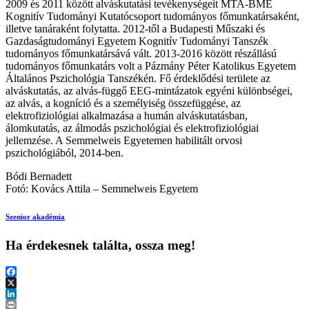
2009 és 2011 között alváskutatási tevékenységeit MTA-BME
Kognitív Tudományi Kutatócsoport tudományos főmunkatársaként,
illetve tanáraként folytatta. 2012-től a Budapesti Műszaki és
Gazdaságtudományi Egyetem Kognitív Tudományi Tanszék
tudományos főmunkatársává vált. 2013-2016 között részállású
tudományos főmunkatárs volt a Pázmány Péter Katolikus Egyetem
Általános Pszichológia Tanszékén. Fő érdeklődési területe az
alváskutatás, az alvás-függő EEG-mintázatok egyéni különbségei,
az alvás, a kogníció és a személyiség összefüggése, az
elektrofiziológiai alkalmazása a humán alváskutatásban,
álomkutatás, az álmodás pszichológiai és elektrofiziológiai
jellemzése. A Semmelweis Egyetemen habilitált orvosi
pszichológiából, 2014-ben.
Bódi Bernadett
Fotó: Kovács Attila – Semmelweis Egyetem
Szenior akadémia
Ha érdekesnek találta, ossza meg!
Facebook
X
LinkedIn