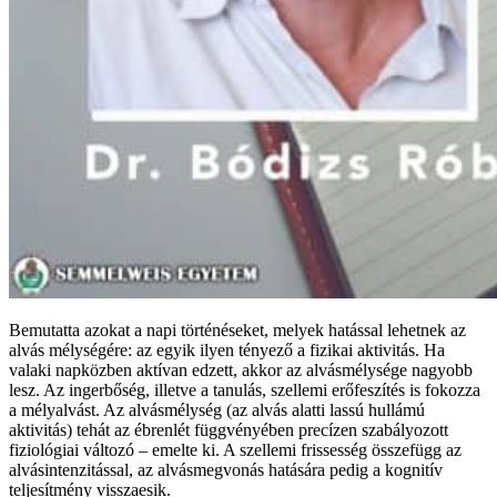
Bemutatta azokat a napi történéseket, melyek hatással lehetnek az
alvás mélységére: az egyik ilyen tényező a fizikai aktivitás. Ha
valaki napközben aktívan edzett, akkor az alvásmélysége nagyobb
lesz. Az ingerbőség, illetve a tanulás, szellemi erőfeszítés is fokozza
a mélyalvást. Az alvásmélység (az alvás alatti lassú hullámú
aktivitás) tehát az ébrenlét függvényében precízen szabályozott
fiziológiai változó – emelte ki. A szellemi frissesség összefügg az
alvásintenzitással, az alvásmegvonás hatására pedig a kognitív
teljesítmény visszaesik.