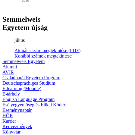
Semmelweis
Egyetem újság
július
Aktuális szám megtekintése (PDF)
Korábbi számok megtekintése
Semmelweis Egyetem
Alumni
AVIR
Családbarát Egyetem Program
Deutschsprachiges Studium
E-learning (Moodle)
E-tárhely
English Language Program
Esélyegyenlőség és Etikai Kódex
Eseménynaptár
HÖK
Karrier
Kedvezmények
Könyvtár