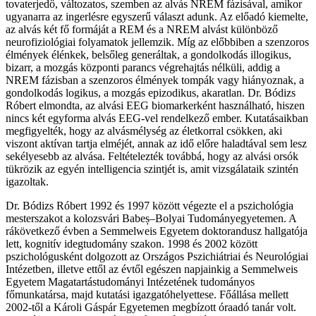
tovaterjedő, változatos, szemben az alvás NREM fázisával, amikor
ugyanarra az ingerlésre egyszerű választ adunk. Az előadó kiemelte,
az alvás két fő formáját a REM és a NREM alvást különböző
neurofiziológiai folyamatok jellemzik. Míg az előbbiben a szenzoros
élmények élénkek, belsőleg generáltak, a gondolkodás illogikus,
bizarr, a mozgás központi parancs végrehajtás nélküli, addig a
NREM fázisban a szenzoros élmények tompák vagy hiányoznak, a
gondolkodás logikus, a mozgás epizodikus, akaratlan. Dr. Bódizs
Róbert elmondta, az alvási EEG biomarkerként használható, hiszen
nincs két egyforma alvás EEG-vel rendelkező ember. Kutatásaikban
megfigyelték, hogy az alvásmélység az életkorral csökken, aki
viszont aktívan tartja elméjét, annak az idő előre haladtával sem lesz
sekélyesebb az alvása. Feltételezték továbbá, hogy az alvási orsók
tükrözik az egyén intelligencia szintjét is, amit vizsgálataik szintén
igazoltak.
Dr. Bódizs Róbert 1992 és 1997 között végezte el a pszichológia
mesterszakot a kolozsvári Babeș–Bolyai Tudományegyetemen. A
rákövetkező évben a Semmelweis Egyetem doktorandusz hallgatója
lett, kognitív idegtudomány szakon. 1998 és 2002 között
pszichológusként dolgozott az Országos Pszichiátriai és Neurológiai
Intézetben, illetve ettől az évtől egészen napjainkig a Semmelweis
Egyetem Magatartástudományi Intézetének tudományos
főmunkatársa, majd kutatási igazgatóhelyettese. Főállása mellett
2002-től a Károli Gáspár Egyetemen megbízott óraadó tanár volt.