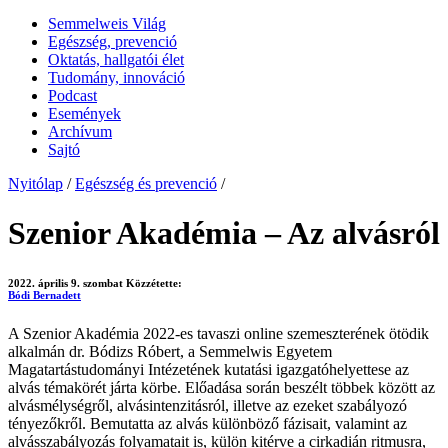
Semmelweis Világ
Egészség, prevenció
Oktatás, hallgatói élet
Tudomány, innováció
Podcast
Események
Archívum
Sajtó
Nyitólap
/
Egészség és prevenció
/
Szenior Akadémia – Az alvásról
2022. április 9. szombat
Közzétette:
Bódi Bernadett
A Szenior Akadémia 2022-es tavaszi online szemeszterének ötödik
alkalmán dr. Bódizs Róbert, a Semmelwis Egyetem
Magatartástudományi Intézetének kutatási igazgatóhelyettese az
alvás témakörét járta körbe. Előadása során beszélt többek között az
alvásmélységről, alvásintenzitásról, illetve az ezeket szabályozó
tényezőkről. Bemutatta az alvás különböző fázisait, valamint az
alvásszabályozás folyamatait is, külön kitérve a cirkadián ritmusra,