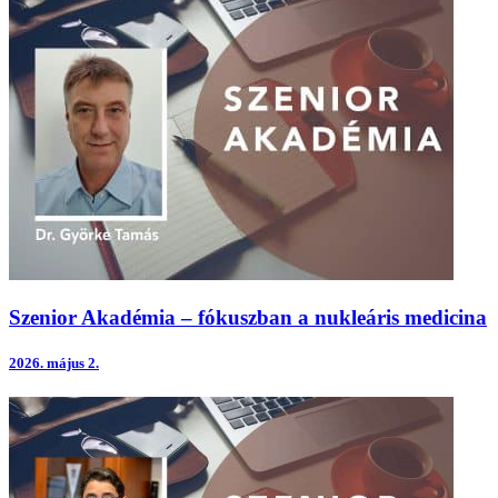
Szenior Akadémia – fókuszban a nukleáris medicina
2026.
május 2.