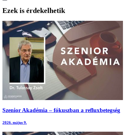
Print
Ezek is érdekelhetik
Szenior Akadémia – fókuszban a refluxbetegség
2026.
május 9.