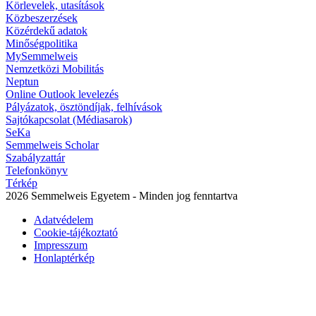
Körlevelek, utasítások
Közbeszerzések
Közérdekű adatok
Minőségpolitika
MySemmelweis
Nemzetközi Mobilitás
Neptun
Online Outlook levelezés
Pályázatok, ösztöndíjak, felhívások
Sajtókapcsolat (Médiasarok)
SeKa
Semmelweis Scholar
Szabályzattár
Telefonkönyv
Térkép
2026 Semmelweis Egyetem - Minden jog fenntartva
Adatvédelem
Cookie-tájékoztató
Impresszum
Honlaptérkép