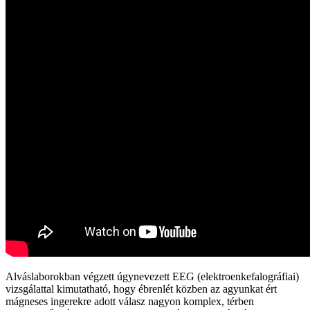
Alváslaborokban végzett úgynevezett EEG (elektroenkefalográfiai)
vizsgálattal kimutatható, hogy ébrenlét közben az agyunkat ért
mágneses ingerekre adott válasz nagyon komplex, térben