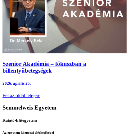
Szenior Akadémia – fókuszban a
billentyűbetegségek
2026.
április 25.
Fel az oldal tetejére
Semmelweis Egyetem
Kutató-Elitegyetem
Az egyetem központi elérhetőségei