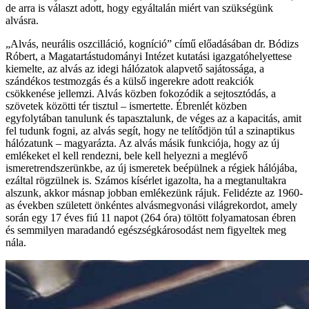
de arra is választ adott, hogy egyáltalán miért van szükségünk
alvásra.
„Alvás, neurális oszcilláció, kogníció” című előadásában dr. Bódizs
Róbert, a Magatartástudományi Intézet kutatási igazgatóhelyettese
kiemelte, az alvás az idegi hálózatok alapvető sajátossága, a
szándékos testmozgás és a külső ingerekre adott reakciók
csökkenése jellemzi. Alvás közben fokozódik a sejtosztódás, a
szövetek közötti tér tisztul – ismertette. Ébrenlét közben
egyfolytában tanulunk és tapasztalunk, de véges az a kapacitás, amit
fel tudunk fogni, az alvás segít, hogy ne telítődjön túl a szinaptikus
hálózatunk – magyarázta. Az alvás másik funkciója, hogy az új
emlékeket el kell rendezni, bele kell helyezni a meglévő
ismeretrendszerünkbe, az új ismeretek beépülnek a régiek hálójába,
ezáltal rögzülnek is. Számos kísérlet igazolta, ha a megtanultakra
alszunk, akkor másnap jobban emlékezünk rájuk. Felidézte az 1960-
as években született önkéntes alvásmegvonási világrekordot, amely
során egy 17 éves fiú 11 napot (264 óra) töltött folyamatosan ébren
és semmilyen maradandó egészségkárosodást nem figyeltek meg
nála.