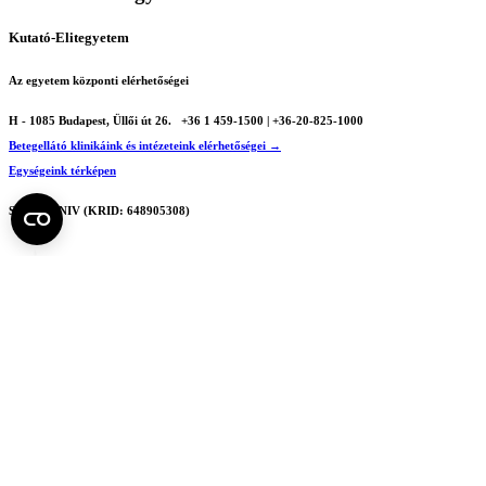
Kutató-Elitegyetem
Az egyetem központi elérhetőségei
H - 1085 Budapest, Üllői út 26.
+36 1 459-1500 | +36-20-825-1000
Betegellátó klinikáink és intézeteink elérhetőségei →
Egységeink térképen
SEMEDUNIV (KRID: 648905308)