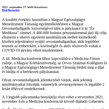
2021. szeptember 27. hétfő
Közzétette:
Bódi Bernadett
A korábbi évekhez hasonlóan a Magyar Egészségügyi
Menedzsment Társaság együttműködésben a Magyar
Orvostanhallgatók Szövetségével idén is pályázatot ír ki “Év
Medikusa” címmel. A 400.000 forintos pénzjutalommal járó díj célja
elismerni a sikeres egyetemi tanulmányaik mellett kiemelkedő
közéleti teljesítményt nyújtó orvostanhallgatókat, akik legtöbbet
tesznek az emberekért, a közösségért és aktív résztvevői voltak a
COVID-19 járvány elleni küzdelemnek.
A 44. Medicina konferenciához kapcsolódva a Medicina Fórum
zsűrije, a Magyar Kórházszövetség, az Orvos Szakmai Kollégium és
a Magyar Egészségügyi Menedzsment Társaság hirdeti meg a díjat
és bírálja el a beérkezett pályázatokat.
Olyan orvostanhallgatók jelentkezését várjuk, akik jelenleg
tanulmányaikat folyatják valamelyik orvosegyetemen és legalább 2
lezárt félévvel rendelkeznek.
A 3 legjobb pályamunka benyújtója részt vehet a tervezetten 2021.
november 4-én a Medicina konferenciát követő díjátadó Gálaesten.