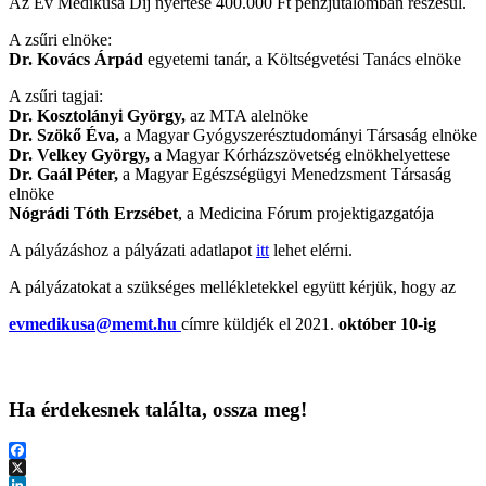
Az Év Medikusa Díj nyertese 400.000 Ft pénzjutalomban részesül.
A zsűri elnöke:
Dr. Kovács Árpád
egyetemi tanár, a Költségvetési Tanács elnöke
A zsűri tagjai:
Dr. Kosztolányi György,
az MTA alelnöke
Dr. Szökő Éva,
a Magyar Gyógyszerésztudományi Társaság elnöke
Dr. Velkey György,
a Magyar Kórházszövetség elnökhelyettese
Dr. Gaál Péter,
a Magyar Egészségügyi Menedzsment Társaság
elnöke
Nógrádi Tóth Erzsébet
, a Medicina Fórum projektigazgatója
A pályázáshoz a pályázati adatlapot
itt
lehet elérni.
A pályázatokat a szükséges mellékletekkel együtt kérjük, hogy az
evmedikusa@memt.hu
címre küldjék el 2021.
október 10-ig
Ha érdekesnek találta, ossza meg!
Facebook
X