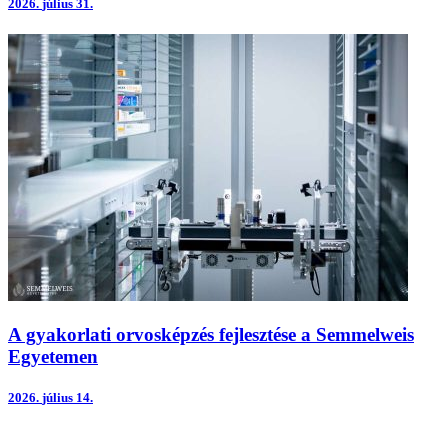
2026.
július 31.
A gyakorlati orvosképzés fejlesztése a Semmelweis
Egyetemen
2026.
július 14.