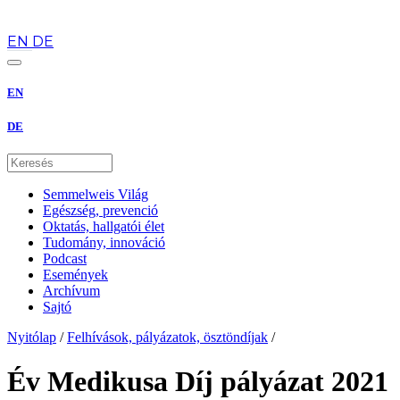
hu
EN
DE
EN
DE
Semmelweis Világ
Egészség, prevenció
Oktatás, hallgatói élet
Tudomány, innováció
Podcast
Események
Archívum
Sajtó
Nyitólap
/
Felhívások, pályázatok, ösztöndíjak
/
Év Medikusa Díj pályázat 2021