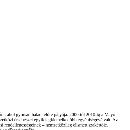
kára, ahol gyorsan haladt előre pályája. 2000-től 2010-ig a Mayo
zetközi érsebészet egyik legkiemelkedőbb egyéniségévé vált. Az
ési rendellenességeinek – nemzetközileg elismert szakértője.