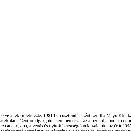
ertetve a rektor felidézte: 1981-ben ösztöndíjasként került a Mayo Klini
Vaszkuláris Centrum igazgatójaként nem csak az amerikai, hanem a nem
oplitea aneurysma, a vénás és nyirok betegségeknek, valamint az ér fejlőd