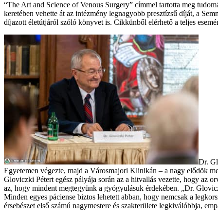
“The Art and Science of Venous Surgery” címmel tartotta meg tudomá
keretében vehette át az intézmény legnagyobb presztízsű díját, a S
díjazott életútjáról szóló könyvet is. Cikkünből elérhető a teljes esemé
Dr. Gl
Egyetemen végezte, majd a Városmajori Klinikán – a nagy elődök mellett
Gloviczki Pétert egész pályája során az a hitvallás vezette, hogy az or
az, hogy mindent megtegyünk a gyógyulásuk érdekében. „Dr. Gloviczk
Minden egyes páciense biztos lehetett abban, hogy nemcsak a legkorsz
érsebészet első számú nagymestere és szakterülete legkiválóbbja, emp