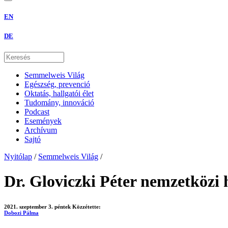
EN
DE
Semmelweis Világ
Egészség, prevenció
Oktatás, hallgatói élet
Tudomány, innováció
Podcast
Események
Archívum
Sajtó
Nyitólap
/
Semmelweis Világ
/
Dr. Gloviczki Péter nemzetközi
2021. szeptember 3. péntek
Közzétette:
Dobozi Pálma