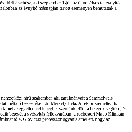
i hírű érsebész, aki szeptember 1-jén az ünnepélyes tanévnyitó
Szalonban az évnyitó másnapján tartott eseményen bemutatták a
z, nemzetközi hírű szakember, aki tanulmányait a Semmelweis
ttat méltató beszédében dr. Merkely Béla. A rektor kiemelte: dr.
em kímélve egyetlen cél lebeghet szemünk előtt: a betegek segítése, és
ik betegét a gyógyítás fellegvárában, a rochesteri Mayo Klinikán.
íthat tőle. Gloviczki professzor ugyanis amellett, hogy az