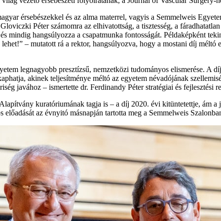
ág vezető érsebészeti folyóiratának, a Journal of Vascular Surgery-ne
 magyar érsebészekkel és az alma materrel, vagyis a Semmelweis Egye
 Gloviczki Péter számomra az elhivatottság, a tisztesség, a fáradhatatla
ét, és mindig hangsúlyozza a csapatmunka fontosságát. Példaképként teki
t!” – mutatott rá a rektor, hangsúlyozva, hogy a mostani díj méltó el
m legnagyobb presztízsű, nemzetközi tudományos elismerése. A díjat o
s kaphatja, akinek teljesítménye méltó az egyetem névadójának szellemis
g javához – ismertette dr. Ferdinandy Péter stratégiai és fejlesztési r
pítvány kuratóriumának tagja is – a díj 2020. évi kitüntetettje, ám a j
yos előadását az évnyitó másnapján tartotta meg a Semmelweis Szalonb