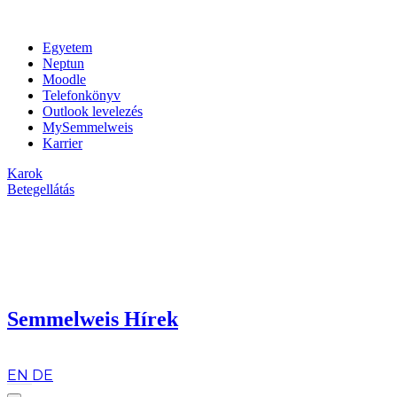
Egyetem
Neptun
Moodle
Telefonkönyv
Outlook levelezés
MySemmelweis
Karrier
Karok
Betegellátás
Semmelweis Hírek
hu
EN
DE