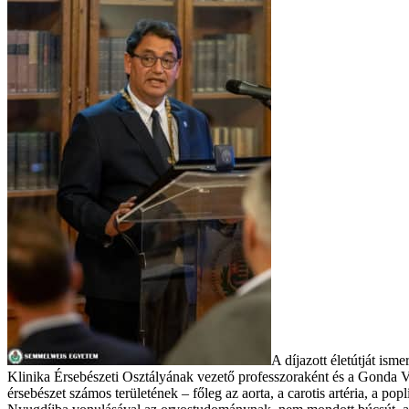
A díjazott életútját ism
Klinika Érsebészeti Osztályának vezető professzoraként és a Gonda 
érsebészet számos területének – főleg az aorta, a carotis artéria, a p