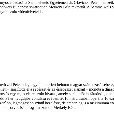
nyos előadását a Semmelweis Egyetemen dr. Gloviczki Péter, nemzetköz
emmelweis Budapest Awardot dr. Merkely Béla rektortól. A Semmelweis 
nyről szóló videófelvétel is.
oviczki Péter a legnagyobb karriert befutott magyar származású sebés
 – sajátította el a sebészet és az érsebészet alapjait – mondta a díjazo
voslás egy teljes életre szóló hivatás, amely során időt és fáradtságot n
i Péter nyugdíjba vonulása évében, 2016 márciusában operálta 10 ezred
erűbb, legmagasabb szintű kezelésre, de emberileg is a maximumra szám
atikus orvos is” – fogalmazott dr. Merkely Béla.