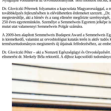
Nyugdíjba vonulásával az orvostudománynak nem mondott búcsút, a vil
Dr. Gloviczki Péternek folyamatos a kapcsolata Magyarországgal, a
továbbképzés fejlesztésében is elévülhetetlen érdemeket szerzett. „Dr.
megtestesítője, aki a hírnév és a rang ellenére megőrizte szerénység
250 éves egyetemünkön. Személye a Semmelweis Egyetem jelképe is lehe
mutat utat valamennyi Semmelweis Polgár számára.
A 2009-ben alapított Semmelweis Budapest Award a Semmelweis Egyete
is kiemelkedő, valamint az orvosbiológiai kutatás terén is aktív tudó
természettudományos megismerés új útjainak felfedezéséhez, az emberisé
Dr. Gloviczki Péter – aki a Nemzeti Egészségügyi és Orvosképzésért Ala
elismerést dr. Merkely Béla rektortól. A díjhoz kapcsolódó tudomán