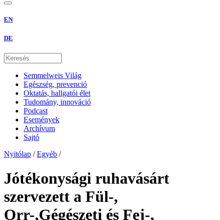
EN
DE
Semmelweis Világ
Egészség, prevenció
Oktatás, hallgatói élet
Tudomány, innováció
Podcast
Események
Archívum
Sajtó
Nyitólap
/
Egyéb
/
Jótékonysági ruhavásárt
szervezett a Fül-,
Orr-,Gégészeti és Fej-,