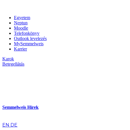
Egyetem
Neptun
Moodle
Telefonkönyv
Outlook levelezés
MySemmelweis
Karrier
Karok
Betegellátás
Semmelweis Hírek
hu
EN
DE