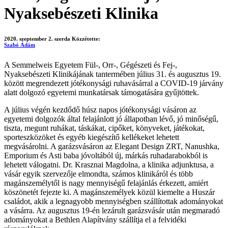
Nyaksebészeti Klinika
2020. szeptember 2. szerda
Közzétette:
Szabó Ádám
A Semmelweis Egyetem Fül-, Orr-, Gégészeti és Fej-,
Nyaksebészeti Klinikájának tantermében július 31. és augusztus 19.
között megrendezett jótékonysági ruhavásárral a COVID-19 járvány
alatt dolgozó egyetemi munkatársak támogatására gyűjtöttek.
A július végén kezdődő húsz napos jótékonysági vásáron az
egyetemi dolgozók által felajánlott jó állapotban lévő, jó minőségű,
tiszta, megunt ruhákat, táskákat, cipőket, könyveket, játékokat,
sporteszközöket és egyéb kiegészítő kellékeket lehetett
megvásárolni. A garázsvásáron az Elegant Design ZRT, Nanushka,
Emporium és Asti baba jóvoltából új, márkás ruhadarabokból is
lehetett válogatni. Dr. Krasznai Magdolna, a klinika adjunktusa, a
vásár egyik szervezője elmondta, számos klinikáról és több
magánszemélytől is nagy mennyiségű felajánlás érkezett, amiért
köszönetét fejezte ki. A magánszemélyek közül kiemelte a Huszár
családot, akik a legnagyobb mennyiségben szállítottak adományokat
a vásárra. Az augusztus 19-én lezárult garázsvásár után megmaradó
adományokat a Bethlen Alapítvány szállítja el a felvidéki