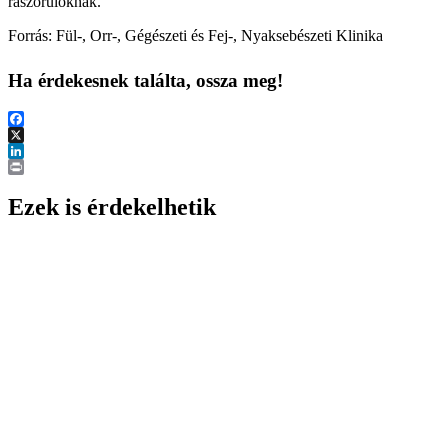
rászorulóknak.
Forrás: Fül-, Orr-, Gégészeti és Fej-, Nyaksebészeti Klinika
Ha érdekesnek találta, ossza meg!
Facebook
X
LinkedIn
Print
Ezek is érdekelhetik