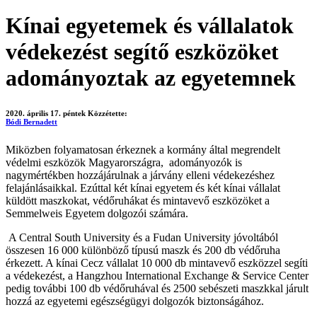
Kínai egyetemek és vállalatok
védekezést segítő eszközöket
adományoztak az egyetemnek
2020. április 17. péntek
Közzétette:
Bódi Bernadett
Miközben folyamatosan érkeznek a kormány által megrendelt
védelmi eszközök Magyarországra, adományozók is
nagymértékben hozzájárulnak a járvány elleni védekezéshez
felajánlásaikkal. Ezúttal két kínai egyetem és két kínai vállalat
küldött maszkokat, védőruhákat és mintavevő eszközöket a
Semmelweis Egyetem dolgozói számára.
A Central South University és a Fudan University jóvoltából
összesen 16 000 különböző típusú maszk és 200 db védőruha
érkezett. A kínai Cecz vállalat 10 000 db mintavevő eszközzel segíti
a védekezést, a Hangzhou International Exchange & Service Center
pedig további 100 db védőruhával és 2500 sebészeti maszkkal járult
hozzá az egyetemi egészségügyi dolgozók biztonságához.