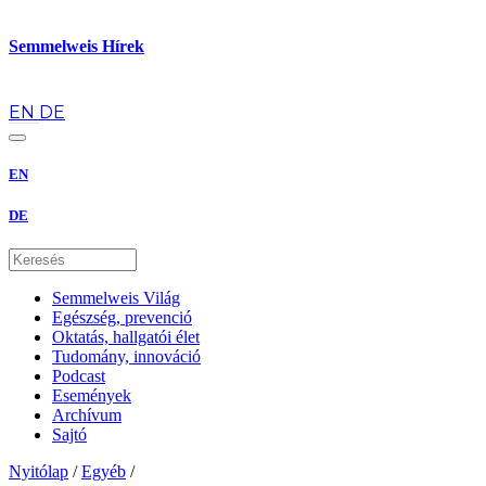
Semmelweis Hírek
hu
EN
DE
EN
DE
Semmelweis Világ
Egészség, prevenció
Oktatás, hallgatói élet
Tudomány, innováció
Podcast
Események
Archívum
Sajtó
Nyitólap
/
Egyéb
/