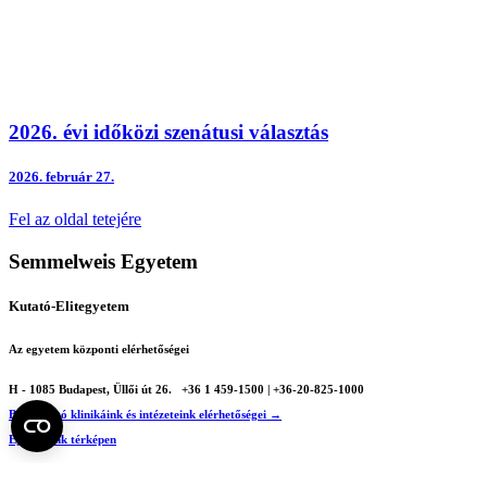
2026. évi időközi szenátusi választás
2026.
február 27.
Fel az oldal tetejére
Semmelweis Egyetem
Kutató-Elitegyetem
Az egyetem központi elérhetőségei
H - 1085 Budapest, Üllői út 26.
+36 1 459-1500 | +36-20-825-1000
Betegellátó klinikáink és intézeteink elérhetőségei →
Egységeink térképen
SEMEDUNIV (KRID: 648905308)