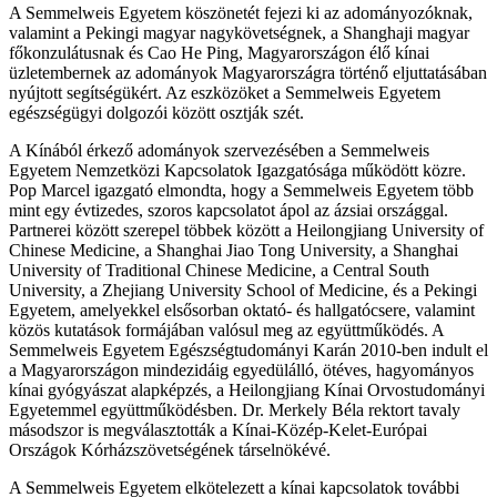
A Semmelweis Egyetem köszönetét fejezi ki az adományozóknak,
valamint a Pekingi magyar nagykövetségnek, a Shanghaji magyar
főkonzulátusnak és Cao He Ping, Magyarországon élő kínai
üzletembernek az adományok Magyarországra történő eljuttatásában
nyújtott segítségükért. Az eszközöket a Semmelweis Egyetem
egészségügyi dolgozói között osztják szét.
A Kínából érkező adományok szervezésében a Semmelweis
Egyetem Nemzetközi Kapcsolatok Igazgatósága működött közre.
Pop Marcel igazgató elmondta, hogy a Semmelweis Egyetem több
mint egy évtizedes, szoros kapcsolatot ápol az ázsiai országgal.
Partnerei között szerepel többek között a Heilongjiang University of
Chinese Medicine, a Shanghai Jiao Tong University, a Shanghai
University of Traditional Chinese Medicine, a Central South
University, a Zhejiang University School of Medicine, és a Pekingi
Egyetem, amelyekkel elsősorban oktató- és hallgatócsere, valamint
közös kutatások formájában valósul meg az együttműködés. A
Semmelweis Egyetem Egészségtudományi Karán 2010-ben indult el
a Magyarországon mindezidáig egyedülálló, ötéves, hagyományos
kínai gyógyászat alapképzés, a Heilongjiang Kínai Orvostudományi
Egyetemmel együttműködésben. Dr. Merkely Béla rektort tavaly
másodszor is megválasztották a Kínai-Közép-Kelet-Európai
Országok Kórházszövetségének társelnökévé.
A Semmelweis Egyetem elkötelezett a kínai kapcsolatok további