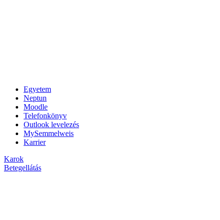
Egyetem
Neptun
Moodle
Telefonkönyv
Outlook levelezés
MySemmelweis
Karrier
Karok
Betegellátás