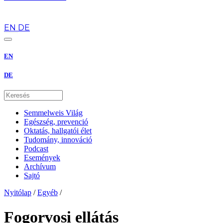
hu
EN
DE
EN
DE
Semmelweis Világ
Egészség, prevenció
Oktatás, hallgatói élet
Tudomány, innováció
Podcast
Események
Archívum
Sajtó
Nyitólap
/
Egyéb
/
Fogorvosi ellátás