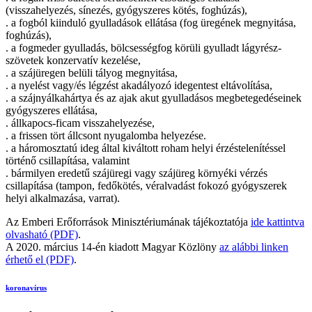
(visszahelyezés, sínezés, gyógyszeres kötés, foghúzás),
. a fogból kiinduló gyulladások ellátása (fog üregének megnyitása,
foghúzás),
. a fogmeder gyulladás, bölcsességfog körüli gyulladt lágyrész-
szövetek konzervatív kezelése,
. a szájüregen belüli tályog megnyitása,
. a nyelést vagy/és légzést akadályozó idegentest eltávolítása,
. a szájnyálkahártya és az ajak akut gyulladásos megbetegedéseinek
gyógyszeres ellátása,
. állkapocs-ficam visszahelyezése,
. a frissen tört állcsont nyugalomba helyezése.
. a háromosztatú ideg által kiváltott roham helyi érzéstelenítéssel
történő csillapítása, valamint
. bármilyen eredetű szájüregi vagy szájüreg környéki vérzés
csillapítása (tampon, fedőkötés, véralvadást fokozó gyógyszerek
helyi alkalmazása, varrat).
Az Emberi Erőforrások Minisztériumának tájékoztatója
ide kattintva
olvasható (PDF)
.
A 2020. március 14-én kiadott Magyar Közlöny
az alábbi linken
érhető el (PDF)
.
koronavírus