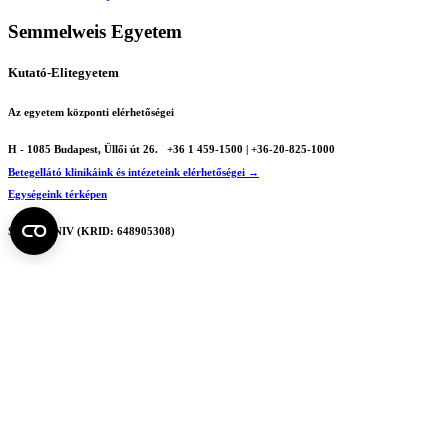
Semmelweis Egyetem
Kutató-Elitegyetem
Az egyetem központi elérhetőségei
H - 1085 Budapest, Üllői út 26.
+36 1 459-1500 | +36-20-825-1000
Betegellátó klinikáink és intézeteink elérhetőségei →
Egységeink térképen
SEMEDUNIV (KRID: 648905308)