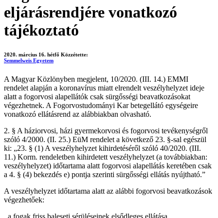
eljárásrendjére vonatkozó
tájékoztató
2020. március 16. hétfő
Közzétette:
Semmelweis Egyetem
A Magyar Közlönyben megjelent, 10/2020. (III. 14.) EMMI
rendelet alapján a koronavírus miatt elrendelt veszélyhelyzet ideje
alatt a fogorvosi alapellátók csak sürgősségi beavatkozásokat
végezhetnek. A Fogorvostudományi Kar betegellátó egységeire
vonatkozó ellátásrend az alábbiakban olvasható.
2. § A háziorvosi, házi gyermekorvosi és fogorvosi tevékenységről
szóló 4/2000. (II. 25.) EüM rendelet a következő 23. §-sal egészül
ki: „23. § (1) A veszélyhelyzet kihirdetéséről szóló 40/2020. (III.
11.) Korm. rendeletben kihirdetett veszélyhelyzet (a továbbiakban:
veszélyhelyzet) időtartama alatt fogorvosi alapellátás keretében csak
a 4. § (4) bekezdés e) pontja szerinti sürgősségi ellátás nyújtható.”
A veszélyhelyzet időtartama alatt az alábbi fogorvosi beavatkozások
végezhetőek:
. a fogak friss baleseti sérüléseinek elsődleges ellátása