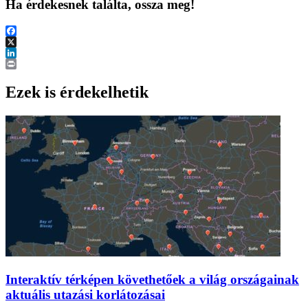
Ha érdekesnek találta, ossza meg!
Facebook
X
LinkedIn
Print
Ezek is érdekelhetik
Interaktív térképen követhetőek a világ országainak
aktuális utazási korlátozásai