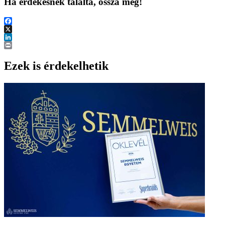
Ha érdekesnek találta, ossza meg!
Facebook
X
LinkedIn
Print
Ezek is érdekelhetik