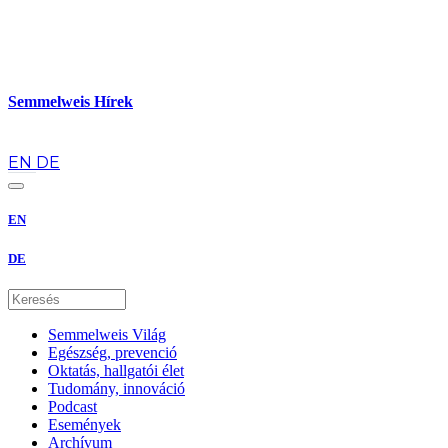
Semmelweis Hírek
hu
EN
DE
EN
DE
Semmelweis Világ
Egészség, prevenció
Oktatás, hallgatói élet
Tudomány, innováció
Podcast
Események
Archívum