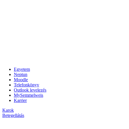
Egyetem
Neptun
Moodle
Telefonkönyv
Outlook levelezés
MySemmelweis
Karrier
Karok
Betegellátás