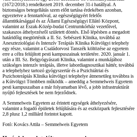
(1672/2018.) rendelkezett 2019. december 31-i hatállyal. A
biztonságos betegellátás szem előtt tartása érdekében azonban,
egyeztetve a fenntartóval, az egészségügyért felelős
államtitkársággal és az Állami Egészségügyi Ellátó Központ,
valamint az Észak-Közép-budai Centrumkórház vezetőivel,
szakaszos áthelyezésről született döntés. Első lépésben a megadott
határidőig megtörténik a II. Sz. Sebészeti Klinika, továbbá az
Aneszteziológiai és Intenzív Terápiás Klinika Kútvölgyi telephely
egy része, valamint a Családorvosi Tanszék költözése az egyetem
erre a célra felújított pesti kampuszainak területére. 2020. január 1.
után a III. Sz. Belgyógyászati Klinika, valamint a munkájához
szükséges intenzív terápiás, illetve labordiagnosztikai háttér, továbbá
a telephelyhez tartozó gyógyszertár és a Pszichiátriai és
Pszichoterápiás Klinika kútvölgyi telephelye átmenetileg továbbra is
a Kútvölgyi Tömbben működik – ameddig a Semmelweis Egyetem
pesti kampuszaiban a már folyamatban lévő, a jobb infrastruktúrát
nyújtó fejlesztések be nem fejeződnek.
A Semmelweis Egyetem az érintett egységek áthelyezésére,
valamint a fogadó épületek felújítására és az eszközpark fejlesztésére
2,8 plusz 1,2 milliárd forintot kapott.
Fotó: Kovács Attila –
Semmelweis Egyetem