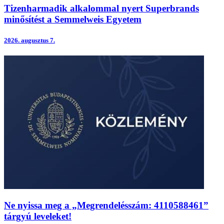
Tizenharmadik alkalommal nyert Superbrands
minősítést a Semmelweis Egyetem
2026.
augusztus 7.
Ne nyissa meg a „Megrendelésszám: 4110588461”
tárgyú leveleket!