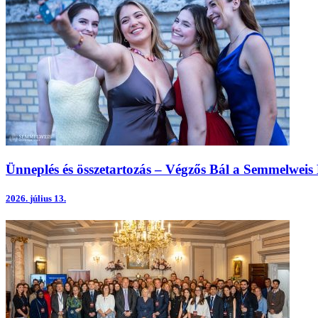
Ünneplés és összetartozás – Végzős Bál a Semmelwei
2026.
július 13.