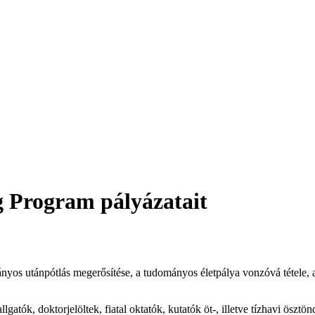
g Program pályázatait
os utánpótlás megerősítése, a tudományos életpálya vonzóvá tétele, a k
llgatók, doktorjelöltek, fiatal oktatók, kutatók öt-, illetve tízhavi ösz