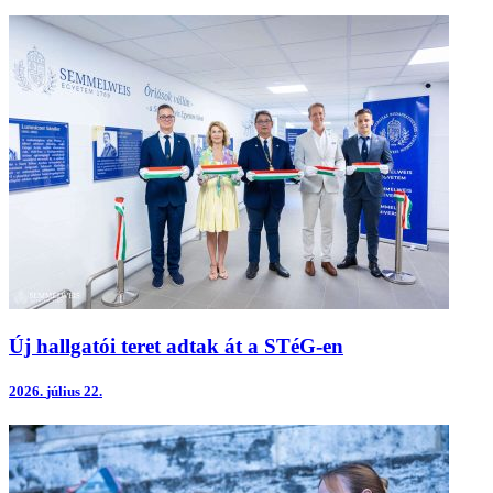
Új hallgatói teret adtak át a STéG-en
2026.
július 22.