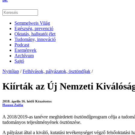
DE
Semmelweis Világ
Egészség, prevenció
Oktatás, hallgatói élet
Tudomány, innováció
Podcast
Események
Archívum
Sajtó
Nyitólap
/
Felhívások, pályázatok, ösztöndíjak
/
Kiírták az Új Nemzeti Kiválósá
2018. április 16. hétfő
Közzétette:
Haszon Zsófia
A 2018/2019-as tanévre meghirdetett ösztöndíjprogram célja a tudomány
tudományos teljesítményének ösztönzése.
A pályázat által a kiváló, kutatási tevékenységet végző felsőoktatási ha