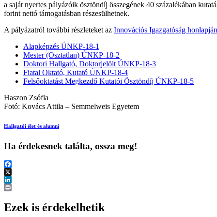
a saját nyertes pályázóik ösztöndíj összegének 40 százalékában kutatá
forint nettó támogatásban részesülhetnek.
A pályázatról további részleteket az
Innovációs Igazgatóság honlapjá
Alapképzés ÚNKP-18-1
Mester (Osztatlan) ÚNKP-18-2
Doktori Hallgató, Doktorjelölt ÚNKP-18-3
Fiatal Oktató, Kutató ÚNKP-18-4
Felsőoktatást Megkezdő Kutatói Ösztöndíj ÚNKP-18-5
Haszon Zsófia
Fotó: Kovács Attila – Semmelweis Egyetem
Hallgatói élet és alumni
Ha érdekesnek találta, ossza meg!
Facebook
X
LinkedIn
Print
Ezek is érdekelhetik