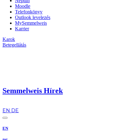
Neptun
Moodle
Telefonkönyv
Outlook levelezés
MySemmelweis
Karrier
Karok
Betegellátás
Semmelweis Hírek
hu
EN
DE
EN