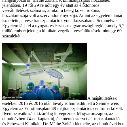
hangsúlyozta dr. Máthé Zoltán. A klinikaigazgató hozzátette,
jelentősen, 19-ről 29-re nőtt egy év alatt az élődonoros
veseátültetések száma is, amikor a beteg közeli rokona,
hozzátartozója volt a szerv adományozója. Amint az egyetemi tanár
ismertette, a vese transzplantációk vonatkozásában a Semmelweis
Egyetem látja el a nyugat- és észak- magyarországi régiót, amely 5,2
millió embert jelent; a klinikán végzik a veseátültetések mintegy 60
százalékát.
A májátültetések
esetében 2015 és 2016 után tavaly is harmadik lett a Semmelweis
Egyetem az Eurotransplant 49 májtranszplantációs centruma között.
Ilyen beavatkozást kizárólag itt végeznek Magyarországon, az
elmúlt évben 74-en kaptak új, életmentő szervet a Transzplantációs
és Sebészeti Klinikán. Dr. Máthé Zoltán kiemelte, az elmúlt években