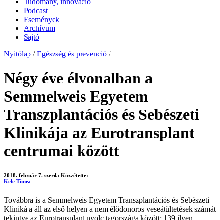
Tudomány, innováció
Podcast
Események
Archívum
Sajtó
Nyitólap
/
Egészség és prevenció
/
Négy éve élvonalban a
Semmelweis Egyetem
Transzplantációs és Sebészeti
Klinikája az Eurotransplant
centrumai között
2018. február 7. szerda
Közzétette:
Kele Tímea
Továbbra is a Semmelweis Egyetem Transzplantációs és Sebészeti
Klinikája áll az első helyen a nem élődonoros veseátültetések számát
tekintve az Eurotransplant nyolc tagországa között; 139 ilyen