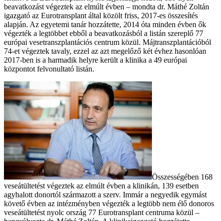
beavatkozást végeztek az elmúlt évben – mondta dr. Máthé Zoltán
igazgató az Eurotransplant által közölt friss, 2017-es összesítés
alapján. Az egyetemi tanár hozzátette, 2014 óta minden évben ők
végezték a legtöbbet ebből a beavatkozásból a listán szereplő 77
európai vesetranszplantációs centrum közül. Májtranszplantációból
74-et végeztek tavaly, ezzel az azt megelőző két évhez hasonlóan
2017-ben is a harmadik helyre került a klinika a 49 európai
központot felvonultató listán.
Összességében 168
veseátültetést végeztek az elmúlt évben a klinikán, 139 esetben
agyhalott donortól származott a szerv. Immár a negyedik egymást
követő évben az intézményben végezték a legtöbb nem élő donoros
veseátültetést nyolc ország 77 Eurotransplant centruma közül –