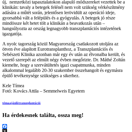
új, nemzetközi tapasztalatokon alapuló módszereket vezettek be a
klinikán: tavaly a betegek felénél nem volt szükség vérkészítmény
adására a műtét során, jelentősen lerövidült az operáció ideje,
gyorsabbá vált a felépülés és a gyógyulás. A betegek jó része
mindössze két hetet tölt a klinikán a beavatkozás után –
hangsúlyozta az ország legnagyobb transzplantációs intézetének
igazgatója.
A nyolc tagország közül Magyarország csatlakozott utoljára az
ötven éve alapított Eurotransplanthoz, a Transzplantációs és
Sebészeti Klinika azonban már egy év után az élvonalba került, és
vezető szerepét az elmúlt négy évben megőrizte. Dr. Máthé Zoltán
kiemelte, hogy a szervátültetés igazi csapatmunka, minden
alkalommal legalább 20-30 szakember összehangolt és egymásra
épülő tevékenysége szükséges a sikerhez.
Kele Tímea
Fotó: Kovács Attila – Semmelweis Egyetem
témaajánló
transzplantáció
Ha érdekesnek találta, ossza meg!
Facebook