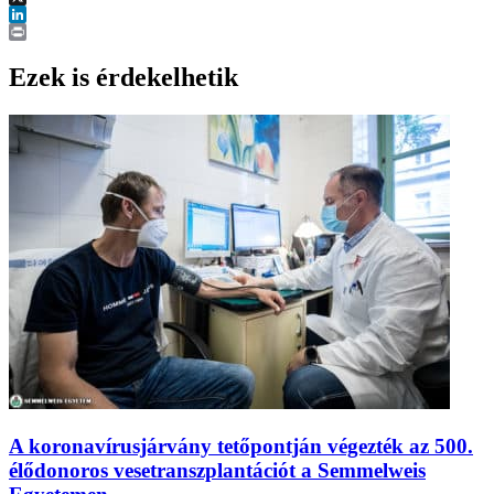
X
LinkedIn
Print
Ezek is érdekelhetik
A koronavírusjárvány tetőpontján végezték az 500.
élődonoros vesetranszplantációt a Semmelweis