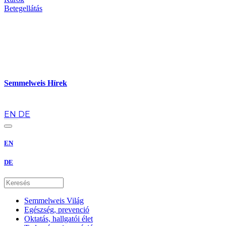
Betegellátás
Semmelweis Hírek
hu
EN
DE
EN
DE
Semmelweis Világ
Egészség, prevenció
Oktatás, hallgatói élet