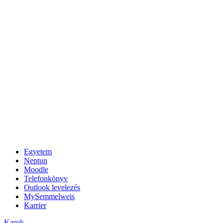
Egyetem
Neptun
Moodle
Telefonkönyv
Outlook levelezés
MySemmelweis
Karrier
Karok