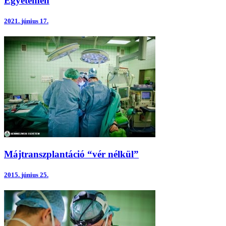
Egyetemen
2021.
június 17.
Májtranszplantáció “vér nélkül”
2015.
június 25.