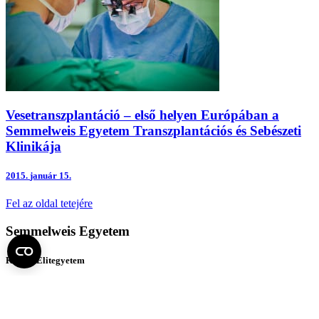
Vesetranszplantáció – első helyen Európában a
Semmelweis Egyetem Transzplantációs és Sebészeti
Klinikája
2015.
január 15.
Fel az oldal tetejére
Semmelweis Egyetem
Kutató-Elitegyetem
Az egyetem központi elérhetőségei
H - 1085 Budapest, Üllői út 26.
+36 1 459-1500 | +36-20-825-1000