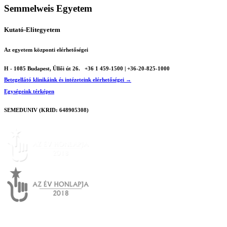
Semmelweis Egyetem
Kutató-Elitegyetem
Az egyetem központi elérhetőségei
H - 1085 Budapest, Üllői út 26.
+36 1 459-1500 | +36-20-825-1000
Betegellátó klinikáink és intézeteink elérhetőségei →
Egységeink térképen
SEMEDUNIV (KRID: 648905308)