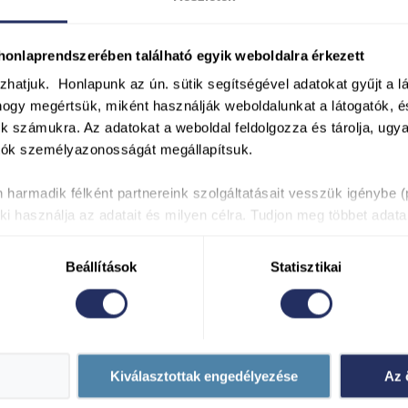
nlaprendszerében található egyik weboldalra érkezett
ózhatjuk.
Honlapunk az ún. sütik segítségével adatokat gyűjt a l
hogy megértsük, miként használják weboldalunkat a látogatók, é
k számukra. Az adatokat a weboldal feldolgozza és tárolja, ug
gatók személyazonosságát megállapítsuk.
 harmadik félként partnereink szolgáltatásait vesszük igénybe (p
i használja az adatait és milyen célra. Tudjon meg többet adatai
erenciáit a Részletek fülben. Később bármikor módosíthatja vagy
járulását.
Beállítások
Statisztikai
16-scr
Kiválasztottak engedélyezése
Az 