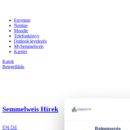
Egyetem
Neptun
Moodle
Telefonkönyv
Outlook levelezés
MySemmelweis
Karrier
Karok
Betegellátás
Semmelweis Hírek
hu
EN
DE
Beleegyezés