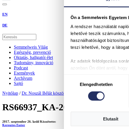
EN
Ön a Semmelweis Egyetem ho
DE
A rendszer használatát napl
lehetővé teszik számunkra, 
használhatóságot biztosítsun
Semmelweis Világ
teszi lehetővé, hogy a láto
Egészség, prevenció
Oktatás, hallgatói élet
Az adatok feldolgozása során
Tudomány, innováció
Podcast
azonban Ön dönt arról, hogy k
Események
Sütik fülön és adja meg pref
Hozzájárulás
Archívum
Sütinyilatkozathoz való hozzá
Sajtó
Elengedhetetlen
kiválasztása
Nyitólap
/
Dr. Noszál Bélát köszöntötték 70. születésnapján
/
RS66937_KA-20170922-IMG_41
Elutasít
2017. szeptember 26. kedd
Közzétette:
Keresztes Eszter