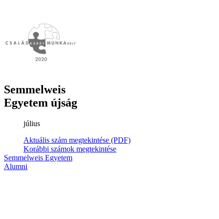
Semmelweis
Egyetem újság
július
Aktuális szám megtekintése (PDF)
Korábbi számok megtekintése
Semmelweis Egyetem
Alumni
AVIR
Családbarát Egyetem Program
Deutschsprachiges Studium
E-learning (Moodle)
E-tárhely