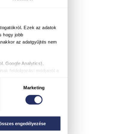
átogatókról. Ezek az adatok
s hogy jobb
yanakkor az adatgyűjtés nem
l. Google Analytics),
nak feldolgozási módjairól a
 visszavonhatja a
Marketing
összes engedélyezése