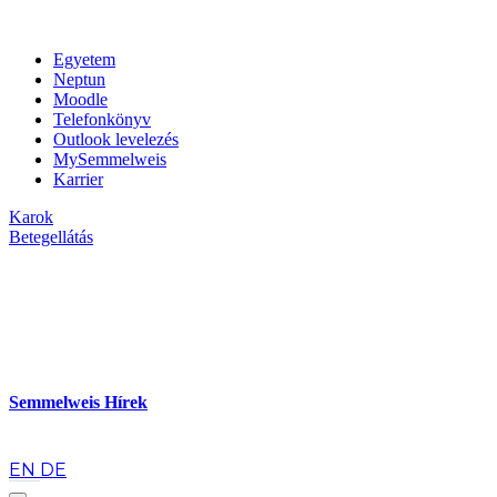
Egyetem
Neptun
Moodle
Telefonkönyv
Outlook levelezés
MySemmelweis
Karrier
Karok
Betegellátás
Semmelweis Hírek
hu
EN
DE