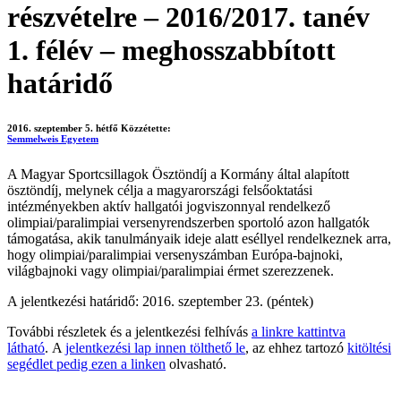
részvételre – 2016/2017. tanév
1. félév – meghosszabbított
határidő
2016. szeptember 5. hétfő
Közzétette:
Semmelweis Egyetem
A Magyar Sportcsillagok Ösztöndíj a Kormány által alapított
ösztöndíj, melynek célja a magyarországi felsőoktatási
intézményekben aktív hallgatói jogviszonnyal rendelkező
olimpiai/paralimpiai versenyrendszerben sportoló azon hallgatók
támogatása, akik tanulmányaik ideje alatt eséllyel rendelkeznek arra,
hogy olimpiai/paralimpiai versenyszámban Európa-bajnoki,
világbajnoki vagy olimpiai/paralimpiai érmet szerezzenek.
A jelentkezési határidő: 2016. szeptember 23. (péntek)
További részletek és a jelentkezési felhívás
a linkre kattintva
látható
. A
jelentkezési lap innen tölthető le
, az ehhez tartozó
kitöltési
segédlet pedig ezen a linken
olvasható.