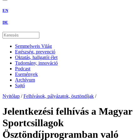
EN
DE
Semmelweis Világ
Egészség, prevenció
Oktatás, hallgatói élet
Tudomány, innováció
Podcast
Események
Archívum
Sajtó
Nyitólap
/
Felhívások, pályázatok, ösztöndíjak
/
Jelentkezési felhívás a Magyar
Sportcsillagok
Ösztöndíjprogramban való