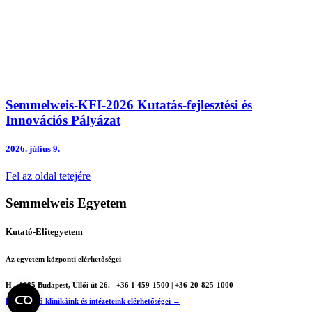
Semmelweis-KFI-2026 Kutatás-fejlesztési és
Innovációs Pályázat
2026.
július 9.
Fel az oldal tetejére
Semmelweis Egyetem
Kutató-Elitegyetem
Az egyetem központi elérhetőségei
H - 1085 Budapest, Üllői út 26.
+36 1 459-1500 | +36-20-825-1000
Betegellátó klinikáink és intézeteink elérhetőségei →