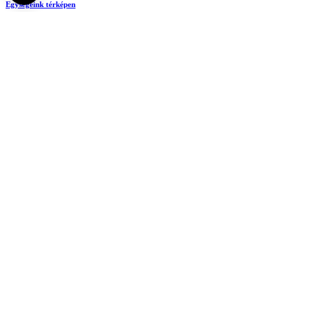
Egységeink térképen
SEMEDUNIV (KRID: 648905308)