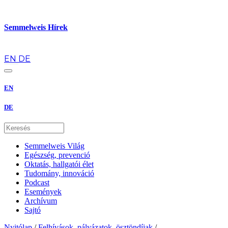
Semmelweis Hírek
hu
EN
DE
EN
DE
Semmelweis Világ
Egészség, prevenció
Oktatás, hallgatói élet
Tudomány, innováció
Podcast
Események
Archívum
Sajtó
Nyitólap
/
Felhívások, pályázatok, ösztöndíjak
/