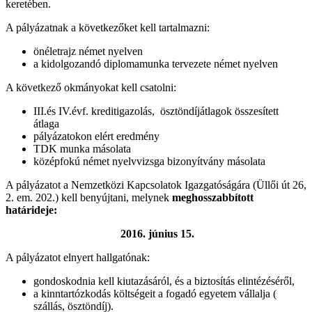
keretében.
A pályázatnak a következőket kell tartalmazni:
önéletrajz német nyelven
a kidolgozandó diplomamunka tervezete német nyelven
A következő okmányokat kell csatolni:
III.és IV.évf. kreditigazolás, ösztöndíjátlagok összesített
átlaga
pályázatokon elért eredmény
TDK munka másolata
középfokú német nyelvvizsga bizonyítvány másolata
A pályázatot a Nemzetközi Kapcsolatok Igazgatóságára (Üllői út 26,
2. em. 202.) kell benyújtani, melynek
meghosszabbított
határideje:
2016.
június 15.
A pályázatot elnyert hallgatónak:
gondoskodnia kell kiutazásáról, és a biztosítás elintézéséről,
a kinntartózkodás költségeit a fogadó egyetem vállalja (
szállás, ösztöndíj).