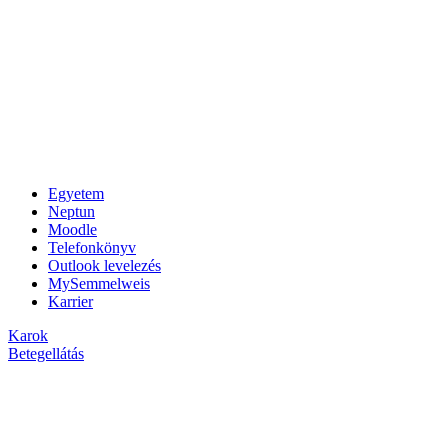
Egyetem
Neptun
Moodle
Telefonkönyv
Outlook levelezés
MySemmelweis
Karrier
Karok
Betegellátás