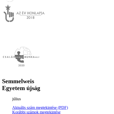
Semmelweis
Egyetem újság
július
Aktuális szám megtekintése (PDF)
Korábbi számok megtekintése