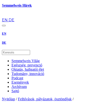
Semmelweis Hírek
hu
EN
DE
EN
DE
Semmelweis Világ
Egészség, prevenció
Oktatás, hallgatói élet
Tudomány, innováció
Podcast
Események
Archívum
Sajtó
Nyitólap
/
Felhívások, pályázatok, ösztöndíjak
/