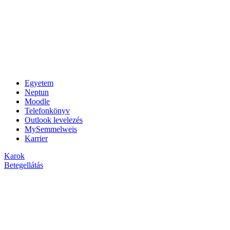
Egyetem
Neptun
Moodle
Telefonkönyv
Outlook levelezés
MySemmelweis
Karrier
Karok
Betegellátás