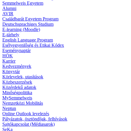
Semmelweis Egyetem
Alumni
AVIR
Családbarát Egyetem Program
Deutschsprachiges Studium
E-learning (Moodle)
E-tárhely
English Language Program
Esélyegyenlőség és Etikai Kódex
Eseménynaptár
HÖK
Karrier
Kedvezmények
Könyvtár
Körlevelek, utasítások
Közbeszerzések
Közérdekű adatok
Minőségpolitika
MySemmelweis
Nemzetközi Mobilitás
Neptun
Online Outlook levelezés
Pályázatok, ösztöndíjak, felhívások
Sajtókapcsolat (Médiasarok)
SeKa