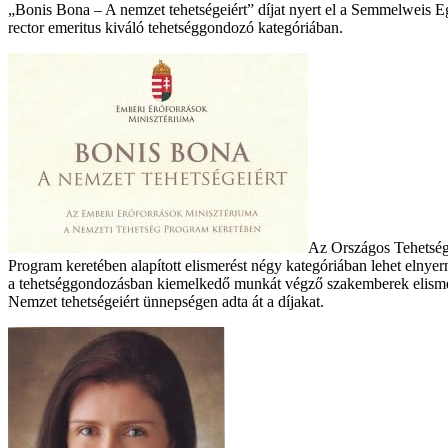
„Bonis Bona – A nemzet tehetségeiért” díjat nyert el a Semmelweis Eg
rector emeritus kiváló tehetséggondozó kategóriában.
Az Országos Tehetségg
Program keretében alapított elismerést négy kategóriában lehet elnye
a tehetséggondozásban kiemelkedő munkát végző szakemberek elismeré
Nemzet tehetségeiért ünnepségen adta át a díjakat.