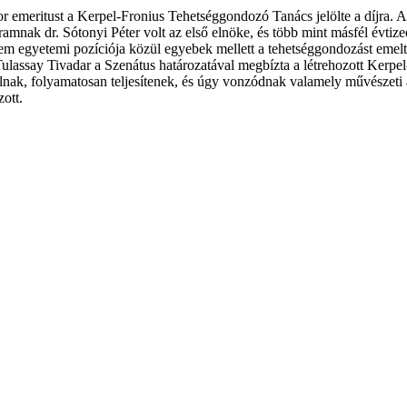
or emeritust a Kerpel-Fronius Tehetséggondozó Tanács jelölte a díjra. 
 dr. Sótonyi Péter volt az első elnöke, és több mint másfél évtizedig t
m egyetemi pozíciója közül egyebek mellett a tehetséggondozást emelt
. Tulassay Tivadar a Szenátus határozatával megbízta a létrehozott Ker
anulnak, folyamatosan teljesítenek, és úgy vonzódnak valamely művésze
zott.