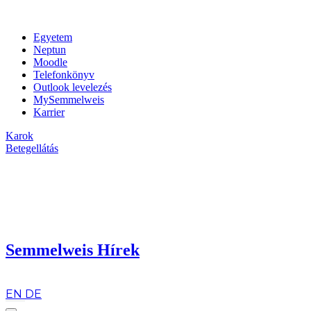
Egyetem
Neptun
Moodle
Telefonkönyv
Outlook levelezés
MySemmelweis
Karrier
Karok
Betegellátás
Semmelweis Hírek
hu
EN
DE