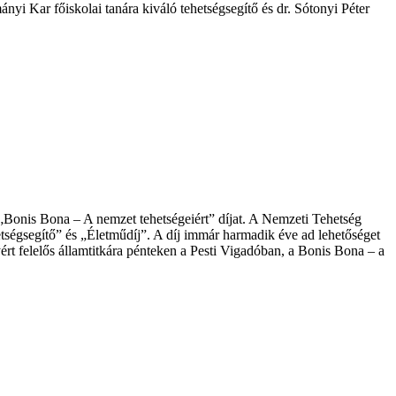
i Kar főiskolai tanára kiváló tehetségsegítő és dr. Sótonyi Péter
Bonis Bona – A nemzet tehetségeiért” díjat. A Nemzeti Tehetség
etségsegítő” és „Életműdíj”. A díj immár harmadik éve ad lehetőséget
t felelős államtitkára pénteken a Pesti Vigadóban, a Bonis Bona – a