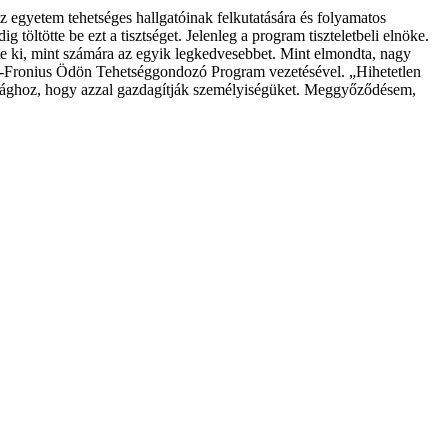
Az egyetem tehetséges hallgatóinak felkutatására és folyamatos
öltötte be ezt a tisztséget. Jelenleg a program tiszteletbeli elnöke.
e ki, mint számára az egyik legkedvesebbet. Mint elmondta, nagy
pel-Fronius Ödön Tehetséggondozó Program vezetésével. „Hihetetlen
ti ághoz, hogy azzal gazdagítják személyiségüket. Meggyőződésem,