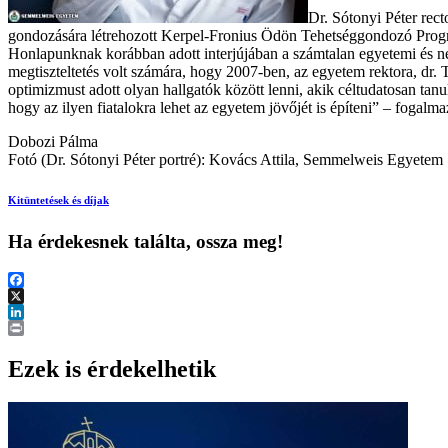
Dr. Sótonyi Péter rect
gondozására létrehozott Kerpel-Fronius Ödön Tehetséggondozó Programnak
Honlapunknak korábban adott interjújában a számtalan egyetemi és ne
megtiszteltetés volt számára, hogy 2007-ben, az egyetem rektora, dr
optimizmust adott olyan hallgatók között lenni, akik céltudatosan t
hogy az ilyen fiatalokra lehet az egyetem jövőjét is építeni” – fogalma
Dobozi Pálma
Fotó (Dr. Sótonyi Péter portré): Kovács Attila, Semmelweis Egyetem
Kitüntetések és díjak
Ha érdekesnek találta, ossza meg!
Facebook
X
LinkedIn
Print
Ezek is érdekelhetik