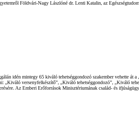
yetemről Földvári-Nagy Lászlóné dr. Lenti Katalin, az Egészségtudomány
álán idén mintegy 65 kiváló tehetséggondozó szakember vehette át a „
rni: „Kiváló versenyfelkészítő”, „Kiváló tehetséggondozó”, „Kiváló teh
sére. Az Emberi Erőforrások Minisztériumának család- és ifjúságügyér