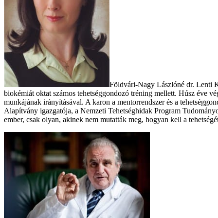
Földvári-Nagy Lászlóné dr. Lenti Ka
biokémiát oktat számos tehetséggondozó tréning mellett. Húsz éve v
munkájának irányításával. A karon a mentorrendszer és a tehetséggo
Alapítvány igazgatója, a Nemzeti Tehetséghidak Program Tudományos T
ember, csak olyan, akinek nem mutatták meg, hogyan kell a tehetségét