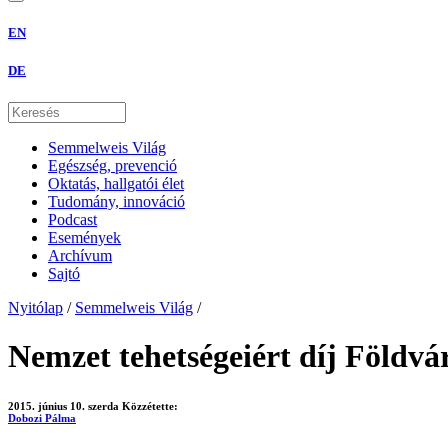
EN
DE
Semmelweis Világ
Egészség, prevenció
Oktatás, hallgatói élet
Tudomány, innováció
Podcast
Események
Archívum
Sajtó
Nyitólap
/
Semmelweis Világ
/
Nemzet tehetségeiért díj Földvá
2015. június 10. szerda
Közzétette:
Dobozi Pálma