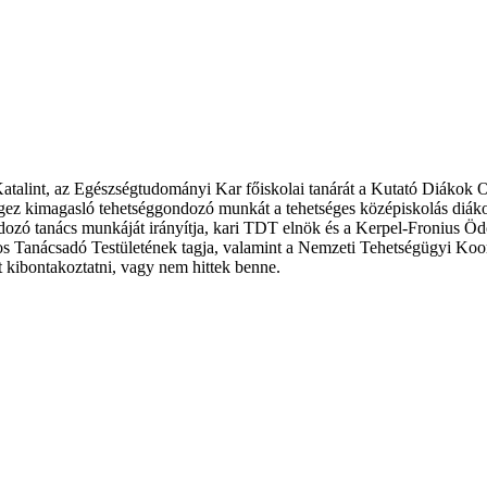
talint, az Egészségtudományi Kar főiskolai tanárát a Kutató Diákok Orsz
égez kimagasló tehetséggondozó munkát a tehetséges középiskolás diák
ndozó tanács munkáját irányítja, kari TDT elnök és a Kerpel-Fronius
anácsadó Testületének tagja, valamint a Nemzeti Tehetségügyi Koordin
 kibontakoztatni, vagy nem hittek benne.