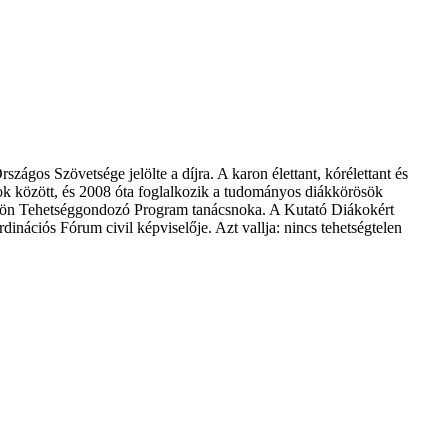
ágos Szövetsége jelölte a díjra. A karon élettant, kórélettant és
ok között, és 2008 óta foglalkozik a tudományos diákkörösök
 Ödön Tehetséggondozó Program tanácsnoka. A Kutató Diákokért
ációs Fórum civil képviselője. Azt vallja: nincs tehetségtelen