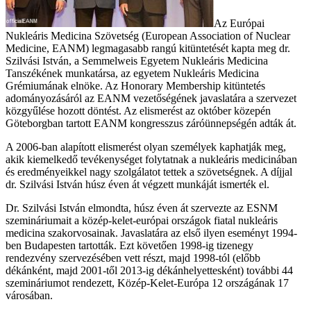
Az Európai
Nukleáris Medicina Szövetség (European Association of Nuclear
Medicine, EANM) legmagasabb rangú kitüntetését kapta meg dr.
Szilvási István, a Semmelweis Egyetem Nukleáris Medicina
Tanszékének munkatársa, az egyetem Nukleáris Medicina
Grémiumának elnöke. Az Honorary Membership kitüntetés
adományozásáról az EANM vezetőségének javaslatára a szervezet
közgyűlése hozott döntést. Az elismerést az október közepén
Göteborgban tartott EANM kongresszus záróünnepségén adták át.
A 2006-ban alapított elismerést olyan személyek kaphatják meg,
akik kiemelkedő tevékenységet folytatnak a nukleáris medicinában
és eredményeikkel nagy szolgálatot tettek a szövetségnek. A díjjal
dr. Szilvási István húsz éven át végzett munkáját ismerték el.
Dr. Szilvási István elmondta, húsz éven át szervezte az ESNM
szemináriumait a közép-kelet-európai országok fiatal nukleáris
medicina szakorvosainak. Javaslatára az első ilyen eseményt 1994-
ben Budapesten tartották. Ezt követően 1998-ig tizenegy
rendezvény szervezésében vett részt, majd 1998-tól (előbb
dékánként, majd 2001-től 2013-ig dékánhelyettesként) további 44
szemináriumot rendezett, Közép-Kelet-Európa 12 országának 17
városában.