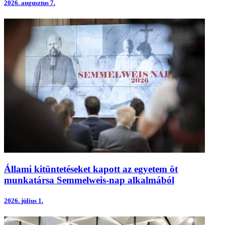
2026.
augusztus 7.
Állami kitüntetéseket kapott az egyetem öt
munkatársa Semmelweis-nap alkalmából
2026.
július 1.