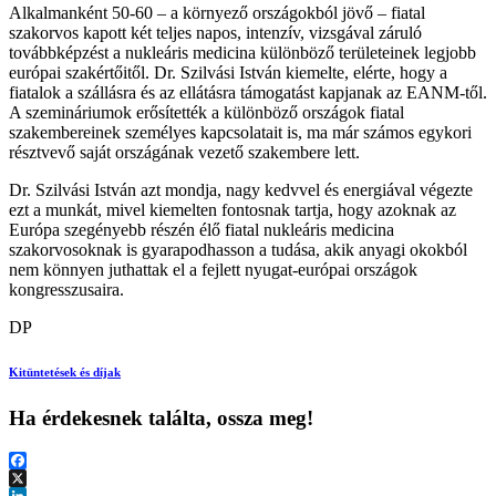
Alkalmanként 50-60 – a környező országokból jövő – fiatal
szakorvos kapott két teljes napos, intenzív, vizsgával záruló
továbbképzést a nukleáris medicina különböző területeinek legjobb
európai szakértőitől. Dr. Szilvási István kiemelte, elérte, hogy a
fiatalok a szállásra és az ellátásra támogatást kapjanak az EANM-től.
A szemináriumok erősítették a különböző országok fiatal
szakembereinek személyes kapcsolatait is, ma már számos egykori
résztvevő saját országának vezető szakembere lett.
Dr. Szilvási István azt mondja, nagy kedvvel és energiával végezte
ezt a munkát, mivel kiemelten fontosnak tartja, hogy azoknak az
Európa szegényebb részén élő fiatal nukleáris medicina
szakorvosoknak is gyarapodhasson a tudása, akik anyagi okokból
nem könnyen juthattak el a fejlett nyugat-európai országok
kongresszusaira.
DP
Kitüntetések és díjak
Ha érdekesnek találta, ossza meg!
Facebook
X