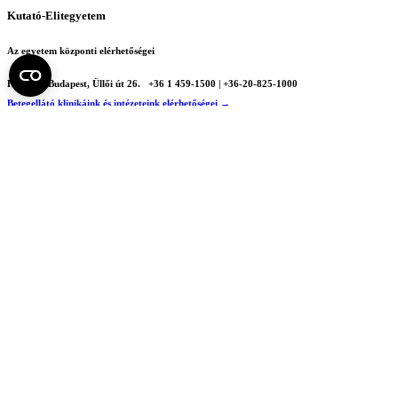
Kutató-Elitegyetem
Az egyetem központi elérhetőségei
H - 1085 Budapest, Üllői út 26.
+36 1 459-1500 | +36-20-825-1000
Betegellátó klinikáink és intézeteink elérhetőségei →
Egységeink térképen
SEMEDUNIV (KRID: 648905308)