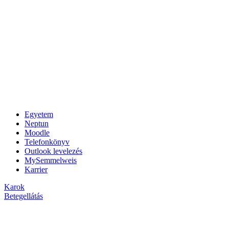
Egyetem
Neptun
Moodle
Telefonkönyv
Outlook levelezés
MySemmelweis
Karrier
Karok
Betegellátás