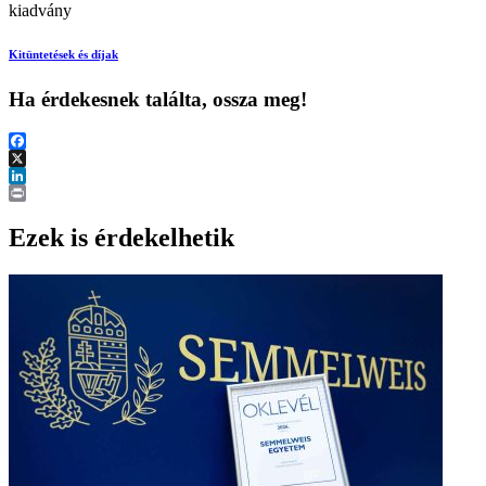
kiadvány
Kitüntetések és díjak
Ha érdekesnek találta, ossza meg!
Facebook
X
LinkedIn
Print
Ezek is érdekelhetik