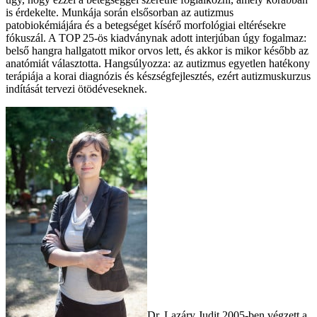
is érdekelte. Munkája során elsősorban az autizmus
patobiokémiájára és a betegséget kísérő morfológiai eltérésekre
fókuszál. A TOP 25-ös kiadványnak adott interjúban úgy fogalmaz:
belső hangra hallgatott mikor orvos lett, és akkor is mikor később az
anatómiát választotta. Hangsúlyozza: az autizmus egyetlen hatékony
terápiája a korai diagnózis és készségfejlesztés, ezért autizmuskurzus
indítását tervezi ötödéveseknek.
Dr. Lazáry Judit 2005-ben végzett a