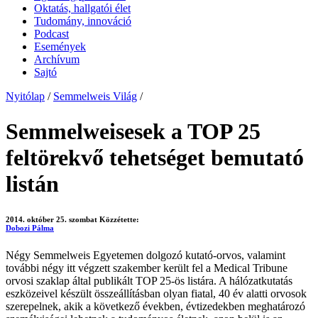
Oktatás, hallgatói élet
Tudomány, innováció
Podcast
Események
Archívum
Sajtó
Nyitólap
/
Semmelweis Világ
/
Semmelweisesek a TOP 25
feltörekvő tehetséget bemutató
listán
2014. október 25. szombat
Közzétette:
Dobozi Pálma
Négy Semmelweis Egyetemen dolgozó kutató-orvos, valamint
további négy itt végzett szakember került fel a Medical Tribune
orvosi szaklap által publikált TOP 25-ös listára. A hálózatkutatás
eszközeivel készült összeállításban olyan fiatal, 40 év alatti orvosok
szerepelnek, akik a következő években, évtizedekben meghatározó