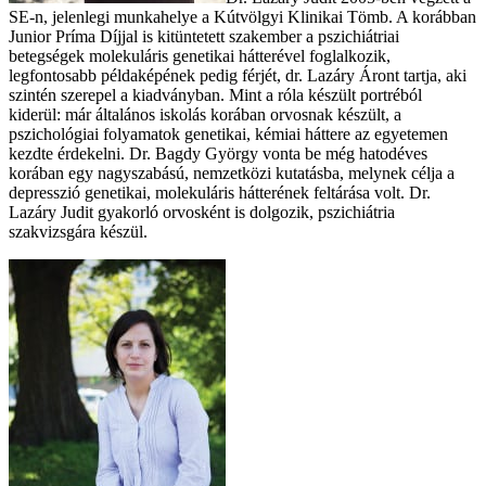
SE-n, jelenlegi munkahelye a Kútvölgyi Klinikai Tömb. A korábban
Junior Príma Díjjal is kitüntetett szakember a pszichiátriai
betegségek molekuláris genetikai hátterével foglalkozik,
legfontosabb példaképének pedig férjét, dr. Lazáry Áront tartja, aki
szintén szerepel a kiadványban. Mint a róla készült portréból
kiderül: már általános iskolás korában orvosnak készült, a
pszichológiai folyamatok genetikai, kémiai háttere az egyetemen
kezdte érdekelni. Dr. Bagdy György vonta be még hatodéves
korában egy nagyszabású, nemzetközi kutatásba, melynek célja a
depresszió genetikai, molekuláris hátterének feltárása volt. Dr.
Lazáry Judit gyakorló orvosként is dolgozik, pszichiátria
szakvizsgára készül.