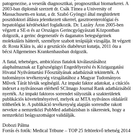
patogenezise, a veserák diagnosztikai, prognosztikai biomarkerei. A
2003-ban diplomát szerzett dr. Csák Tímea a University of
Massachusetts-en kutat, a dr. Szabó Gyöngyi által meghirdetett
posztdoktori állásra jelentkezett sikerrel, gasztroenterológiai és
hepatológiai kérdésekkel foglalkozik. Dr. Lazáry Áron 2005-ben
végzett a SE-n és az Országos Gerincgyógyászati Központban
dolgozik, a gerinc degeneratív és daganatos betegségeinek
molekuláris hátterét, személyre szabott terápiáját vizsgálja. Itt végzett
dr. Rosta Klára is, aki a gesztációs diabéteszt kutatja, 2011 óta a
bécsi Allgemeines Krankenhausban dolgozik.
A fiatal, tehetséges, ambiciózus fiatalok kiválasztásához
alaphalmaznak az Egészségügyi Engedélyezési és Közigazgatási
Hivatal Nyilvántartási Főosztályának adatbázisát tekintették. A
tudományos tevékenység vizsgálatához a Magyar Tudományos
Művek Tárát hívták segítségül. Az impakt faktor adatokat, a citációs
indexet a nyilvánosan elérhető SCImago Journal Rank adatbázisából
nyerték. Az impakt faktoros sorrendet súlyozták a szakterületek
publikációs követelményeivel, melyek az MTA nyilvános oldaláról
tölthetőek le. A publikáció tevékenység alapján sorrendbe rakott
nevekre a nemzetközi PubMed adatbázisban is rákerestek, hogy a
nemzetközi beágyazottságot validálják.
Dobozi Pálma
Forrás és fotók: Medical Tribune – TOP 25 feltörekvő tehetség 2014