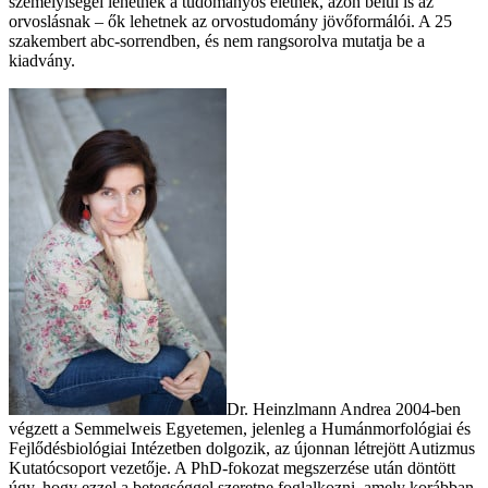
személyiségei lehetnek a tudományos életnek, azon belül is az
orvoslásnak – ők lehetnek az orvostudomány jövőformálói. A 25
szakembert abc-sorrendben, és nem rangsorolva mutatja be a
kiadvány.
Dr. Heinzlmann Andrea 2004-ben
végzett a Semmelweis Egyetemen, jelenleg a Humánmorfológiai és
Fejlődésbiológiai Intézetben dolgozik, az újonnan létrejött Autizmus
Kutatócsoport vezetője. A PhD-fokozat megszerzése után döntött
úgy, hogy ezzel a betegséggel szeretne foglalkozni, amely korábban