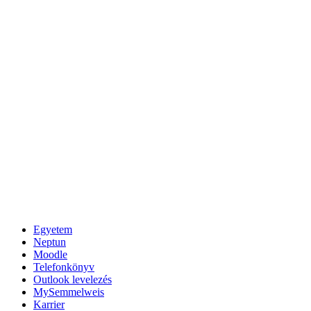
Egyetem
Neptun
Moodle
Telefonkönyv
Outlook levelezés
MySemmelweis
Karrier