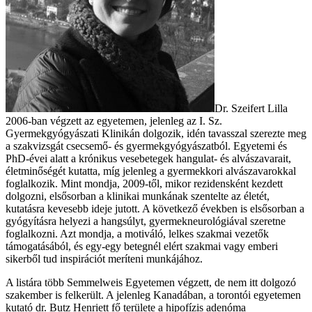
Dr. Szeifert Lilla
2006-ban végzett az egyetemen, jelenleg az I. Sz.
Gyermekgyógyászati Klinikán dolgozik, idén tavasszal szerezte meg
a szakvizsgát csecsemő- és gyermekgyógyászatból. Egyetemi és
PhD-évei alatt a krónikus vesebetegek hangulat- és alvászavarait,
életminőségét kutatta, míg jelenleg a gyermekkori alvászavarokkal
foglalkozik. Mint mondja, 2009-től, mikor rezidensként kezdett
dolgozni, elsősorban a klinikai munkának szentelte az életét,
kutatásra kevesebb ideje jutott. A következő években is elsősorban a
gyógyításra helyezi a hangsúlyt, gyermekneurológiával szeretne
foglalkozni. Azt mondja, a motiváló, lelkes szakmai vezetők
támogatásából, és egy-egy betegnél elért szakmai vagy emberi
sikerből tud inspirációt meríteni munkájához.
A listára több Semmelweis Egyetemen végzett, de nem itt dolgozó
szakember is felkerült. A jelenleg Kanadában, a torontói egyetemen
kutató dr. Butz Henriett fő területe a hipofízis adenóma