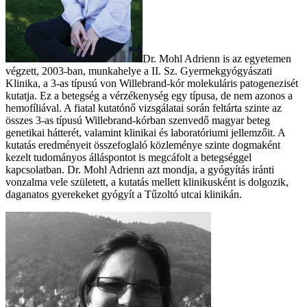
Dr. Mohl Adrienn is az egyetemen
végzett, 2003-ban, munkahelye a II. Sz. Gyermekgyógyászati
Klinika, a 3-as típusú von Willebrand-kór molekuláris patogenezisét
kutatja. Ez a betegség a vérzékenység egy típusa, de nem azonos a
hemofíliával. A fiatal kutatónő vizsgálatai során feltárta szinte az
összes 3-as típusú Willebrand-kórban szenvedő magyar beteg
genetikai hátterét, valamint klinikai és laboratóriumi jellemzőit. A
kutatás eredményeit összefoglaló közleménye szinte dogmaként
kezelt tudományos álláspontot is megcáfolt a betegséggel
kapcsolatban. Dr. Mohl Adrienn azt mondja, a gyógyítás iránti
vonzalma vele született, a kutatás mellett klinikusként is dolgozik,
daganatos gyerekeket gyógyít a Tűzoltó utcai klinikán.