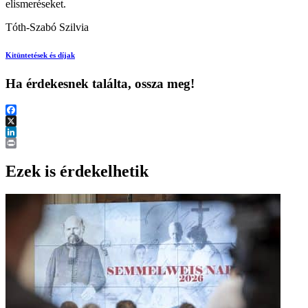
elismeréseket.
Tóth-Szabó Szilvia
Kitüntetések és díjak
Ha érdekesnek találta, ossza meg!
Facebook
X
LinkedIn
Print
Ezek is érdekelhetik