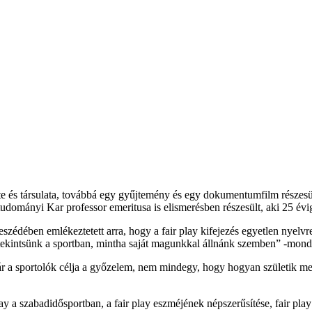
ete és társulata, továbbá egy gyűjtemény és egy dokumentumfilm részesü
tudományi Kar professor emeritusa is elismerésben részesült, aki 25 évig
édében emlékeztetett arra, hogy a fair play kifejezés egyetlen nyelvre 
y tekintsünk a sportban, mintha saját magunkkal állnánk szemben” -mond
r a sportolók célja a győzelem, nem mindegy, hogy hogyan születik meg
lay a szabadidősportban, a fair play eszméjének népszerűsítése, fair pla