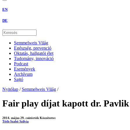
EN
DE
Semmelweis Világ
Egészség, prevenció
Oktatás, hallgatói élet
Tudomány, innováció
Podcast
Események
Archívum
Sajtó
Nyitólap
/
Semmelweis Világ
/
Fair play díjat kapott dr. Pavli
2014. május 29. csütörtök
Közzétette:
Tóth-Szabó Szilvia