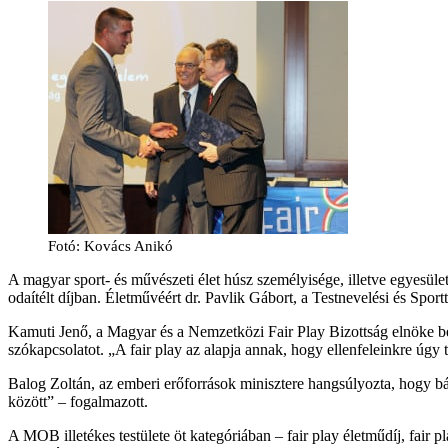
Fotó: Kovács Anikó
A magyar sport- és művészeti élet húsz személyisége, illetve egyesül
odaítélt díjban. Életművéért dr. Pavlik Gábort, a Testnevelési és Sport
Kamuti Jenő, a Magyar és a Nemzetközi Fair Play Bizottság elnöke besz
szókapcsolatot. „A fair play az alapja annak, hogy ellenfeleinkre úg
Balog Zoltán, az emberi erőforrások minisztere hangsúlyozta, hogy bá
között” – fogalmazott.
A MOB illetékes testülete öt kategóriában – fair play életműdíj, fair p