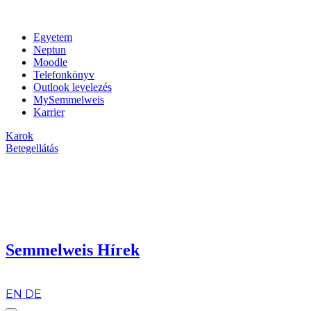
Egyetem
Neptun
Moodle
Telefonkönyv
Outlook levelezés
MySemmelweis
Karrier
Karok
Betegellátás
Semmelweis Hírek
hu
EN
DE