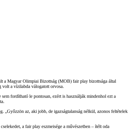
lt a Magyar Olimpiai Bizottság (MOB) fair play bizottsága által
 volt a vízilabda válogatott orvosa.
sem fordítható le pontosan, ezért is használják mindenhol ezt a
ta.
. „Győzzön az, aki jobb, de igazságtalanság nélkül, azonos feltételek
y cselekedet, a fair play eszmeisége a művészetben – ítélt oda