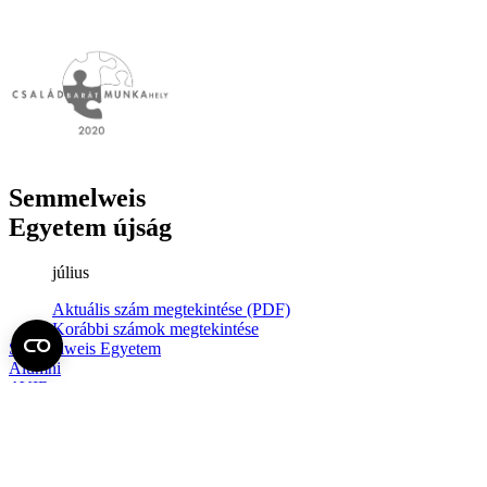
Semmelweis
Egyetem újság
július
Aktuális szám megtekintése (PDF)
Korábbi számok megtekintése
Semmelweis Egyetem
Alumni
AVIR
Családbarát Egyetem Program
Deutschsprachiges Studium
E-learning (Moodle)
E-tárhely
English Language Program