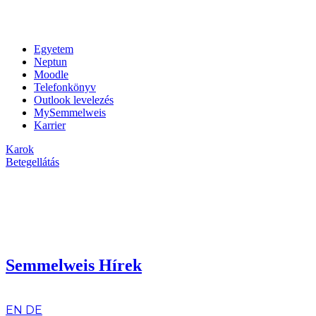
Egyetem
Neptun
Moodle
Telefonkönyv
Outlook levelezés
MySemmelweis
Karrier
Karok
Betegellátás
Semmelweis Hírek
hu
EN
DE