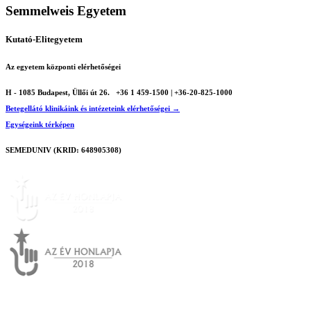
Semmelweis Egyetem
Kutató-Elitegyetem
Az egyetem központi elérhetőségei
H - 1085 Budapest, Üllői út 26.
+36 1 459-1500 | +36-20-825-1000
Betegellátó klinikáink és intézeteink elérhetőségei →
Egységeink térképen
SEMEDUNIV (KRID: 648905308)