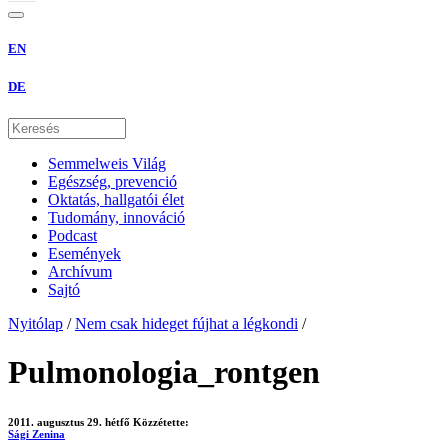
EN
DE
Semmelweis Világ
Egészség, prevenció
Oktatás, hallgatói élet
Tudomány, innováció
Podcast
Események
Archívum
Sajtó
Nyitólap
/
Nem csak hideget fújhat a légkondi
/
Pulmonologia_rontgen
2011. augusztus 29. hétfő
Közzétette:
Sági Zenina