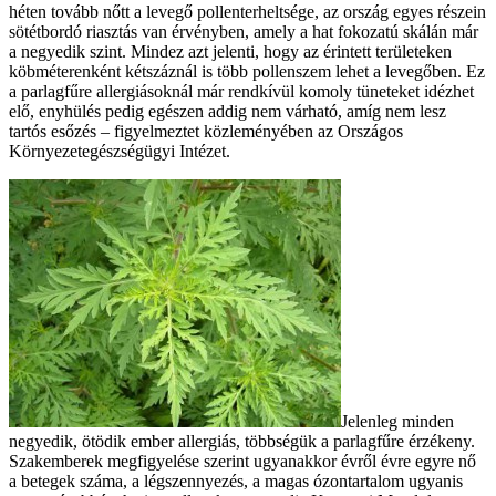
héten tovább nőtt a levegő pollenterheltsége, az ország egyes részein
sötétbordó riasztás van érvényben, amely a hat fokozatú skálán már
a negyedik szint. Mindez azt jelenti, hogy az érintett területeken
köbméterenként kétszáznál is több pollenszem lehet a levegőben. Ez
a parlagfűre allergiásoknál már rendkívül komoly tüneteket idézhet
elő, enyhülés pedig egészen addig nem várható, amíg nem lesz
tartós esőzés – figyelmeztet közleményében az Országos
Környezetegészségügyi Intézet.
Jelenleg minden
negyedik, ötödik ember allergiás, többségük a parlagfűre érzékeny.
Szakemberek megfigyelése szerint ugyanakkor évről évre egyre nő
a betegek száma, a légszennyezés, a magas ózontartalom ugyanis