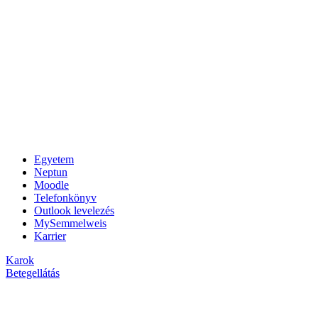
Egyetem
Neptun
Moodle
Telefonkönyv
Outlook levelezés
MySemmelweis
Karrier
Karok
Betegellátás