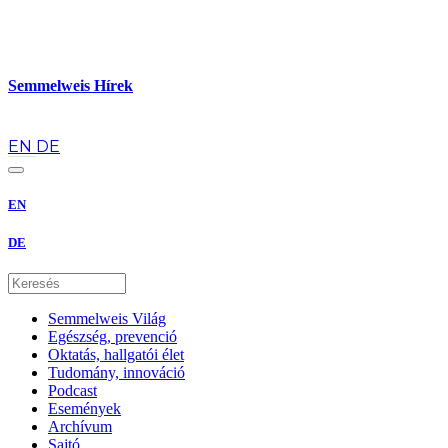
Semmelweis Hírek
hu
EN
DE
EN
DE
Semmelweis Világ
Egészség, prevenció
Oktatás, hallgatói élet
Tudomány, innováció
Podcast
Események
Archívum
Sajtó