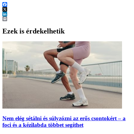
Facebook
X
LinkedIn
Print
Ezek is érdekelhetik
Nem elég sétálni és súlyzózni az erős csontokért – a
foci és a kézilabda többet segíthet