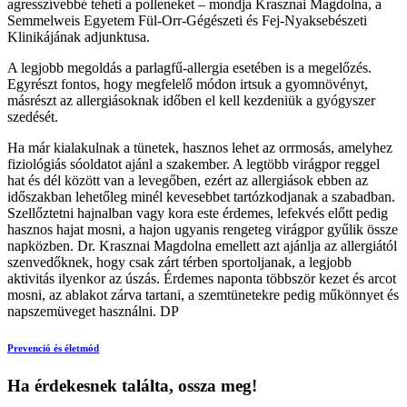
agresszívebbé teheti a polleneket – mondja Krasznai Magdolna, a
Semmelweis Egyetem Fül-Orr-Gégészeti és Fej-Nyaksebészeti
Klinikájának adjunktusa.
A legjobb megoldás a parlagfű-allergia esetében is a megelőzés.
Egyrészt fontos, hogy megfelelő módon irtsuk a gyomnövényt,
másrészt az allergiásoknak időben el kell kezdeniük a gyógyszer
szedését.
Ha már kialakulnak a tünetek, hasznos lehet az orrmosás, amelyhez
fiziológiás sóoldatot ajánl a szakember. A legtöbb virágpor reggel
hat és dél között van a levegőben, ezért az allergiások ebben az
időszakban lehetőleg minél kevesebbet tartózkodjanak a szabadban.
Szellőztetni hajnalban vagy kora este érdemes, lefekvés előtt pedig
hasznos hajat mosni, a hajon ugyanis rengeteg virágpor gyűlik össze
napközben. Dr. Krasznai Magdolna emellett azt ajánlja az allergiától
szenvedőknek, hogy csak zárt térben sportoljanak, a legjobb
aktivitás ilyenkor az úszás. Érdemes naponta többször kezet és arcot
mosni, az ablakot zárva tartani, a szemtünetekre pedig műkönnyet és
napszemüveget használni. DP
Prevenció és életmód
Ha érdekesnek találta, ossza meg!