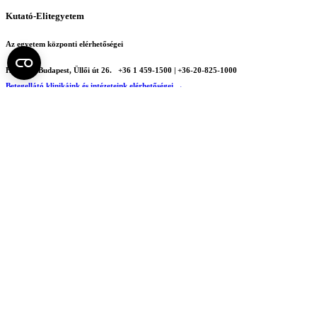
Kutató-Elitegyetem
Az egyetem központi elérhetőségei
H - 1085 Budapest, Üllői út 26.
+36 1 459-1500 | +36-20-825-1000
Betegellátó klinikáink és intézeteink elérhetőségei →
Egységeink térképen
SEMEDUNIV (KRID: 648905308)