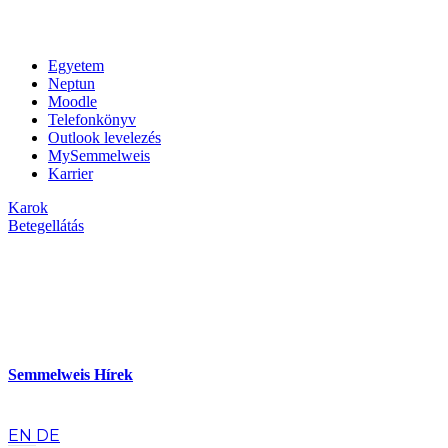
Egyetem
Neptun
Moodle
Telefonkönyv
Outlook levelezés
MySemmelweis
Karrier
Karok
Betegellátás
Semmelweis Hírek
hu
EN
DE