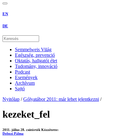
EN
DE
Semmelweis Világ
Egészség, prevenció
Oktatás, hallgatói élet
Tudomány, innováció
Podcast
Események
Archívum
Sajtó
Nyitólap
/
Gólyatábor 2011: már lehet jelentkezni
/
kezeket_fel
2011. július 28. csütörtök
Közzétette:
Dobozi Pálma