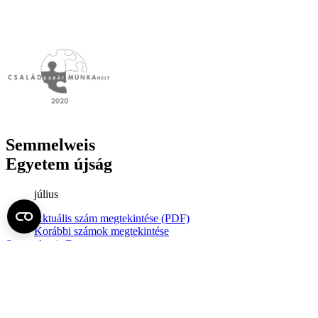
Semmelweis
Egyetem újság
július
Aktuális szám megtekintése (PDF)
Korábbi számok megtekintése
Semmelweis Egyetem
Alumni
AVIR
Családbarát Egyetem Program
Deutschsprachiges Studium
E-learning (Moodle)