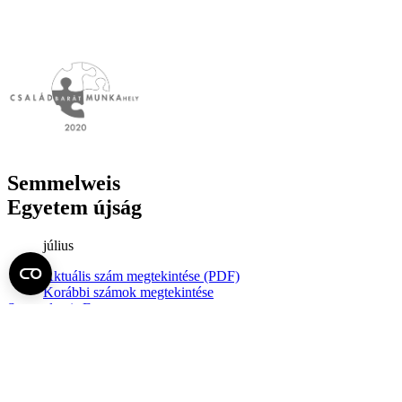
Semmelweis
Egyetem újság
július
Aktuális szám megtekintése (PDF)
Korábbi számok megtekintése
Semmelweis Egyetem
Alumni
AVIR
Családbarát Egyetem Program
Deutschsprachiges Studium
E-learning (Moodle)