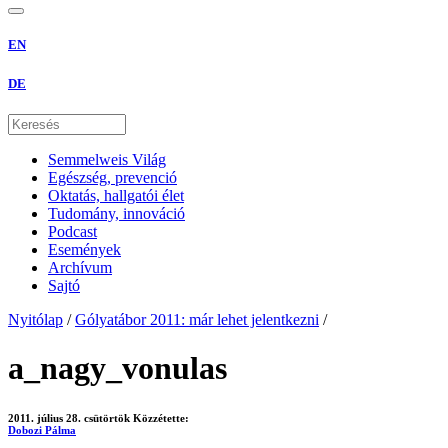
EN
DE
Semmelweis Világ
Egészség, prevenció
Oktatás, hallgatói élet
Tudomány, innováció
Podcast
Események
Archívum
Sajtó
Nyitólap
/
Gólyatábor 2011: már lehet jelentkezni
/
a_nagy_vonulas
2011. július 28. csütörtök
Közzétette:
Dobozi Pálma