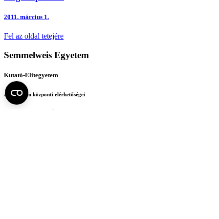
2011.
március 1.
Fel az oldal tetejére
Semmelweis Egyetem
Kutató-Elitegyetem
Az egyetem központi elérhetőségei
H - 1085 Budapest, Üllői út 26.
+36 1 459-1500 | +36-20-825-1000
Betegellátó klinikáink és intézeteink elérhetőségei →
Egységeink térképen
SEMEDUNIV (KRID: 648905308)