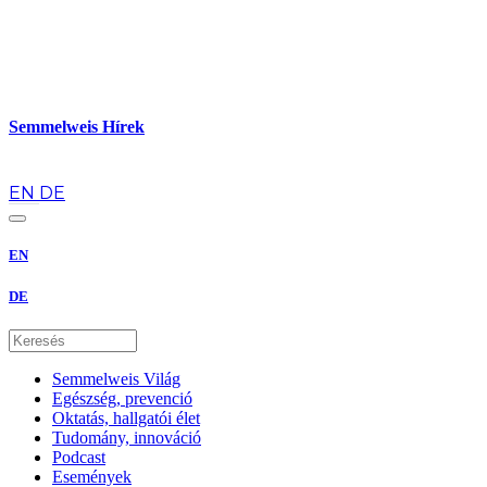
Semmelweis Hírek
hu
EN
DE
EN
DE
Semmelweis Világ
Egészség, prevenció
Oktatás, hallgatói élet
Tudomány, innováció
Podcast
Események