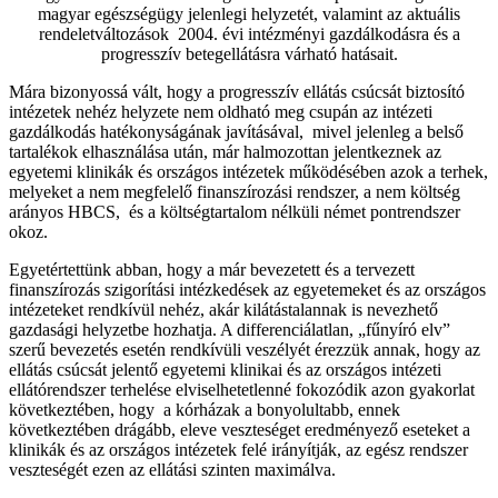
magyar egészségügy jelenlegi helyzetét, valamint az aktuális
rendeletváltozások 2004. évi intézményi gazdálkodásra és a
progresszív betegellátásra várható hatásait.
Mára bizonyossá vált, hogy a progresszív ellátás csúcsát biztosító
intézetek nehéz helyzete nem oldható meg csupán az intézeti
gazdálkodás hatékonyságának javításával, mivel jelenleg a belső
tartalékok elhasználása után, már halmozottan jelentkeznek az
egyetemi klinikák és országos intézetek működésében azok a terhek,
melyeket a nem megfelelő finanszírozási rendszer, a nem költség
arányos HBCS, és a költségtartalom nélküli német pontrendszer
okoz.
Egyetértettünk abban, hogy a már bevezetett és a tervezett
finanszírozás szigorítási intézkedések az egyetemeket és az országos
intézeteket rendkívül nehéz, akár kilátástalannak is nevezhető
gazdasági helyzetbe hozhatja. A differenciálatlan, „fűnyíró elv”
szerű bevezetés esetén rendkívüli veszélyét érezzük annak, hogy az
ellátás csúcsát jelentő egyetemi klinikai és az országos intézeti
ellátórendszer terhelése elviselhetetlenné fokozódik azon gyakorlat
következtében, hogy a kórházak a bonyolultabb, ennek
következtében drágább, eleve veszteséget eredményező eseteket a
klinikák és az országos intézetek felé irányítják, az egész rendszer
veszteségét ezen az ellátási szinten maximálva.