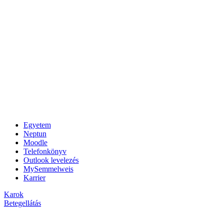
Egyetem
Neptun
Moodle
Telefonkönyv
Outlook levelezés
MySemmelweis
Karrier
Karok
Betegellátás