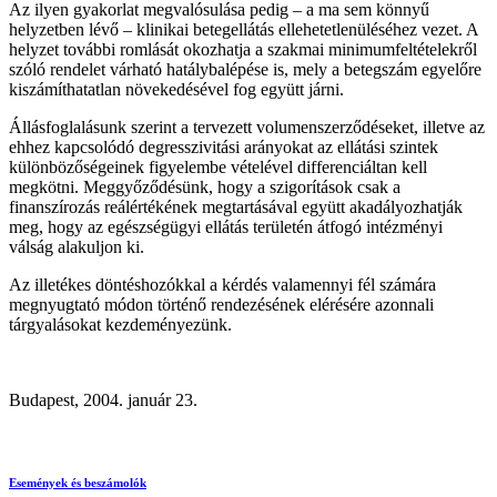
Az ilyen gyakorlat megvalósulása pedig – a ma sem könnyű
helyzetben lévő – klinikai betegellátás ellehetetlenüléséhez vezet. A
helyzet további romlását okozhatja a szakmai minimumfeltételekről
szóló rendelet várható hatálybalépése is, mely a betegszám egyelőre
kiszámíthatatlan növekedésével fog együtt járni.
Állásfoglalásunk szerint a tervezett volumenszerződéseket, illetve az
ehhez kapcsolódó degresszivitási arányokat az ellátási szintek
különbözőségeinek figyelembe vételével differenciáltan kell
megkötni. Meggyőződésünk, hogy a szigorítások csak a
finanszírozás reálértékének megtartásával együtt akadályozhatják
meg, hogy az egészségügyi ellátás területén átfogó intézményi
válság alakuljon ki.
Az illetékes döntéshozókkal a kérdés valamennyi fél számára
megnyugtató módon történő rendezésének elérésére azonnali
tárgyalásokat kezdeményezünk.
Budapest, 2004. január 23.
Események és beszámolók