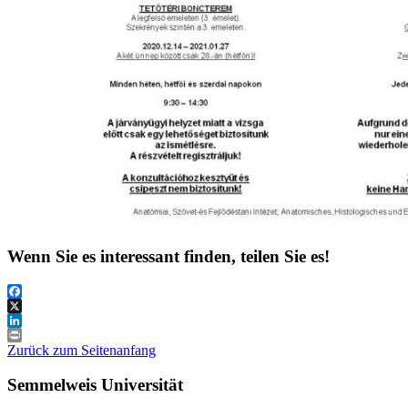
Wenn Sie es interessant finden, teilen Sie es!
Facebook
X
LinkedIn
Print
Zurück zum Seitenanfang
Semmelweis Universität