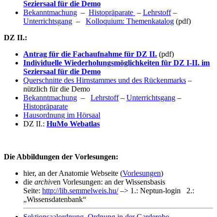
Seziersaal für die Demo
Bekanntmachung
–
Histopräparate
–
Lehrstoff
–
Unterrichtsgang
–
Kolloquium: Themenkatalog
(pdf)
DZ II.:
Antrag für die Fachaufnahme für DZ II.
(pdf)
Individuelle Wiederholungsmöglichkeiten für DZ I-II. im
Seziersaal für die Demo
Querschnitte des Hirnstammes und des Rückenmarks
–
nützlich für die Demo
Bekanntmachung
–
Lehrstoff
–
Unterrichtsgang
–
Histopräparate
Hausordnung im Hörsaal
DZ II.:
HuMo Webatlas
Die Abbildungen der Vorlesungen:
hier, an der Anatomie Webseite (
Vorlesungen
)
die
archiv
en Vorlesungen: an der Wissensbasis
Seite:
http://lib.semmelweis.hu/
–> 1.: Neptun-login 2.:
„Wissensdatenbank“
Sektionsaalordnung, Ordnung in der Garderobe