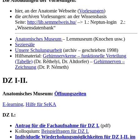
Die Abbildungen der Vorlesungen:
hier, an der Anatomie Webseite (
Vorlesungen
)
die
archiv
en Vorlesungen: an der Wissensbasis
Seite:
http://lib.semmelweis.hu/
–> 1.: Neptun-login 2.:
„Wissensdatenbank“
Anatomisches Museum
– Lernmuseum (Knochen usw.)
Seziersäle
Unsere Schulungsarbeit
(archiv – geschrieben 1998)
Hilfsmaterial:
Gehirnnervkerne – funktionelle Verteilung
(Tabelle)
(Dr. Réthelyi, Dr. Altdorfer) –
Gehirnnerven –
Zeichnung
(Dr. P. Németh)
DZ I-II.
Anatomisches Museum:
Öffnungszeiten
E-learning
,
Hilfe für SeKA
DZ I.:
Antrag für die Fachaufnahme für DZ I.
(pdf)
Kolloquium:
Beispielfragen für DZ I.
Individuelle Wiederholungsmöglichkeiten für DZ I-II. im