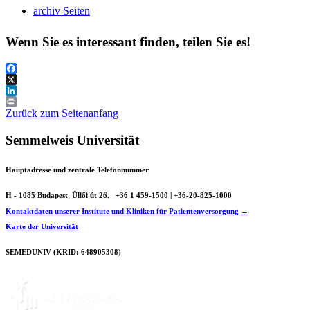
archiv Seiten
Wenn Sie es interessant finden, teilen Sie es!
Facebook
X
LinkedIn
Print
Zurück zum Seitenanfang
Semmelweis Universität
Hauptadresse und zentrale Telefonnummer
H - 1085 Budapest, Üllői út 26.
+36 1 459-1500 | +36-20-825-1000
Kontaktdaten unserer Institute und Kliniken für Patientenversorgung →
Karte der Universität
SEMEDUNIV (KRID: 648905308)