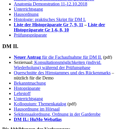
Anatomia Demonstration 11-12.10.2018
Unterrichtsgang
Hausordnung
Histologie: praktisches Skript für DM I.
Liste der Histopräparate Gr 7, 9, 11
–
Liste der
Histopräparate Gr 1-6, 8, 10
Prüfungspräparate
DM II.
Neuer Antrag
für die Fachaufnahme für DM II.
(pdf)
Seziersaal:
Konsultationsmöglichkeiten (individ.
Wiederholung) während der Prüfunsphase
Querschnitte des Hirnstammes und des Rückenmarks
–
nützlich für die Demo
Bekanntmachung
Histopräparate
Lehrstoff
Unterrichtsgang
Kolloquium: Themenkatalog
(pdf)
Hausordnung im Hörsaal
Sektionsaalordnung, Ordnung in der Garderobe
DM II.: HuMo Webatlas