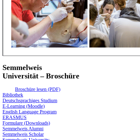
Semmelweis
Universität – Broschüre
Broschüre lesen (PDF)
Bibliothek
Deutschsprachiges Studium
E-Learning (Moodle)
English Language Program
ERASMUS
Formulare (Downloads)
Semmelweis Alumni
Semmelweis Scholar
Semmelweis University